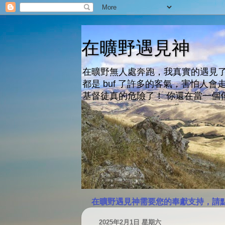
在曠野遇見神
在曠野無人處奔跑，我真實的遇見了
都是 buf 了許多的客氣，害怕
基督徒真的危險了！ 你還在當一個
在曠野遇見神需要您的奉獻支持，請
2025年2月1日 星期六