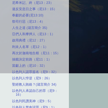
尼希米記、終（尼13：23）
違反安息日之事（尼13：15）
奉獻的必要(尼13:10)
祭司行惡（尼13：4）
人生之道 (箴言簡介 35)
亞們人和摩押人（尼13：1）
啟用典禮（尼12：27）
利未人名單（尼12：1）
再次於迦南地生根（尼11：15）
抽籤決定前路（尼11：1）
當獻上的（尼10：32）
以色列人認罪簽名（尼9：32）
以色列人悖逆（尼9：26）
聖經教人賄絡？(箴言簡介 34)
以色列人承認自己的罪（尼9：
16）
以色列民讚美神（尼9：5）
以色列人禁食認罪（尼9：1）