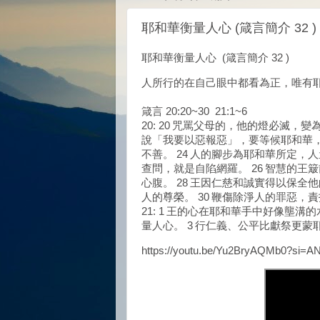
耶和華衡量人心 (箴言簡介 32 )
耶和華衡量人心 (箴言簡介 32 )
人所行的在自己眼中都看為正，唯有
箴言 20:20~30 21:1~6
20: 20 咒罵父母的，他的燈必滅，變
說「我要以惡報惡」，要等候耶和華，
不善。 24 人的腳步為耶和華所定，
查問，就是自陷網羅。 26 智慧的王
心腹。 28 王因仁慈和誠實得以保全
人的尊榮。 30 鞭傷除淨人的罪惡，
21: 1 王的心在耶和華手中好像壟
量人心。 3 行仁義、公平比獻祭更蒙
https://youtu.be/Yu2BryAQMb0?si