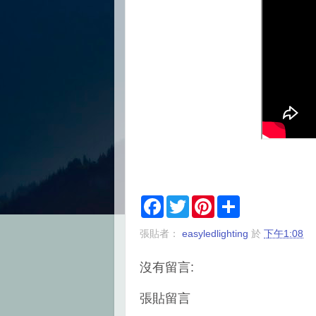
F
T
P
S
a
w
i
h
c
i
n
a
張貼者：
easyledlighting
於
下午1:08
e
t
t
r
b
t
e
e
o
e
r
沒有留言:
o
r
e
k
s
t
張貼留言