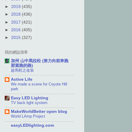
►
2019
(435)
►
2018
(436)
►
2017
(421)
►
2016
(405)
►
2015
(327)
我的網誌清單
加州 山中馬拉松 (努力向前奔跑
那當跑的路)
超馬鞋之改裝
Active Life
We made a scene for Coyote Hill
park
Easy LED Lighting
TV back light system
MakeWorldBetter open blog
World LAmp Project
easyLEDlighting.com