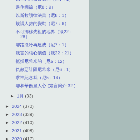
過住棚節（尼8：9）
以斯拉讀律法書（尼8：1）
族譜人數的變動（尼7：8）
不可挪移先祖的地界（箴22：
28）
耶路撒冷再建成（尼7：1）
箴言的核心價值（箴22：21）
抵擋尼希米的（尼6：12）
仇敵惡計阻尼希米（尼6：1）
求神紀念我（尼5：14）
耶和華衡量人心 (箴言簡介 32 )
►
1月
(33)
►
2024
(370)
►
2023
(339)
►
2022
(410)
►
2021
(408)
►
2020
(417)