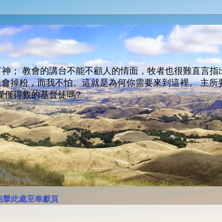
神； 教會的講台不能不顧人的情面，牧者也很難直言指
人會走會掉粉，而我不怕、這就是為何你需要來到這裡。 
僅僅得救的基督徒嗎?
點擊此處至奉獻頁