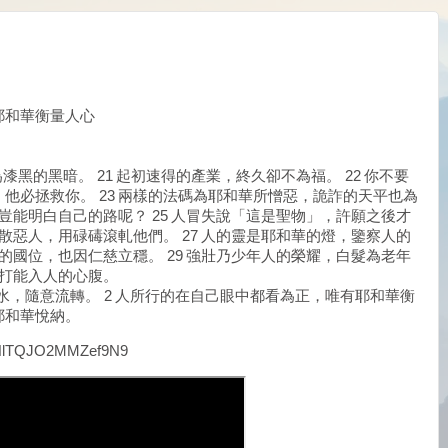
耶和華衡量人心
為漆黑的黑暗。 21 起初速得的產業，終久卻不為福。 22 你不要
他必拯救你。 23 兩樣的法碼為耶和華所憎惡，詭詐的天平也為
人豈能明白自己的路呢？ 25 人冒失說「這是聖物」，許願之後才
簸散惡人，用碌碡滾軋他們。 27 人的靈是耶和華的燈，鑒察人的
他的國位，也因仁慈立穩。 29 強壯乃少年人的榮耀，白髮為老年
責打能入人的心腹。
溝的水，隨意流轉。 2 人所行的在自己眼中都看為正，唯有耶和華衡
耶和華悅納。
=ANlTQJO2MMZef9N9