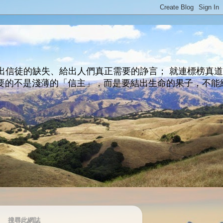
出信徒的缺失、給出人們真正需要的諍言； 就連標榜真
主所要的不是淺薄的「信主」，而是要結出生命的果子，不能
搜尋此網誌