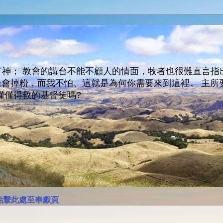
神； 教會的講台不能不顧人的情面，牧者也很難直言指
人會走會掉粉，而我不怕、這就是為何你需要來到這裡。 
僅僅得救的基督徒嗎?
點擊此處至奉獻頁