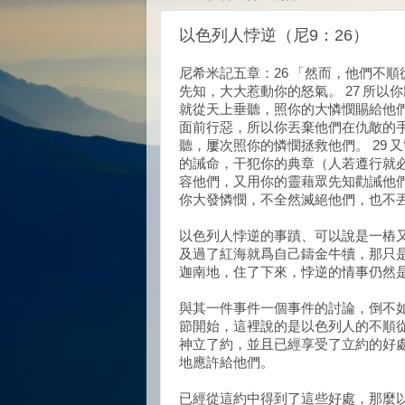
以色列人悖逆（尼9：26）
尼希米記五章：26 「然而，他們不
先知，大大惹動你的怒氣。 27 所
就從天上垂聽，照你的大憐憫賜給他們
面前行惡，所以你丟棄他們在仇敵的
聽，屢次照你的憐憫拯救他們。 29
的誡命，干犯你的典章（人若遵行就必
容他們，又用你的靈藉眾先知勸誡他們
你大發憐憫，不全然滅絕他們，也不
以色列人悖逆的事蹟、可以說是一樁
及過了紅海就爲自己鑄金牛犢，那只
迦南地，住了下來，悖逆的情事仍然
與其一件事件一個事件的討論，倒不如
節開始，這裡說的是以色列人的不順
神立了約，並且已經享受了立約的好
地應許給他們。
已經從這約中得到了這些好處，那麼