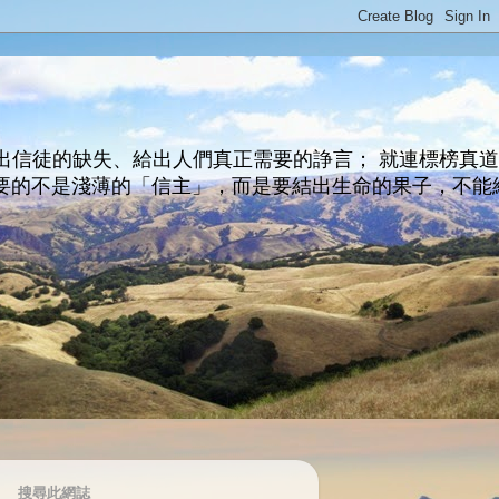
出信徒的缺失、給出人們真正需要的諍言； 就連標榜真
主所要的不是淺薄的「信主」，而是要結出生命的果子，不能
搜尋此網誌