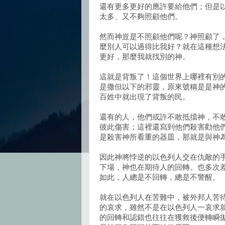
還有更多更好的應許要給他們；但是
太多、又不夠照顧他們。
然而神豈是不照顧他們呢？神照顧了
麼別人可以過得比我好？就在這種想
更好，那麼我就找別的神。
這就是背叛了！這個世界上哪裡有別
是撒但以下的邪靈，原來號稱是是神
百姓中就出現了背叛的民。
還有的人，他們或許不敢抵擋神，不
彼此傷害；這裡還寫到他們殺害勸他
是殺害神所看重的器皿，那就是與神
因此神將悖逆的以色列人交在仇敵的
下場，神也在期待人的回轉。也多次
如此，人總是不回轉，總是不警醒。
就在以色列人在苦難中，被外邦人苦
的哀求，雖然不是在以色列人一哀求
的回轉和認錯也往往在獲救後便轉瞬