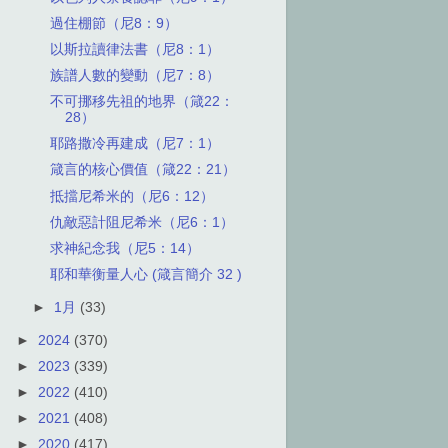
過住棚節（尼8：9）
以斯拉讀律法書（尼8：1）
族譜人數的變動（尼7：8）
不可挪移先祖的地界（箴22：
28）
耶路撒冷再建成（尼7：1）
箴言的核心價值（箴22：21）
抵擋尼希米的（尼6：12）
仇敵惡計阻尼希米（尼6：1）
求神紀念我（尼5：14）
耶和華衡量人心 (箴言簡介 32 )
►
1月
(33)
►
2024
(370)
►
2023
(339)
►
2022
(410)
►
2021
(408)
►
2020
(417)