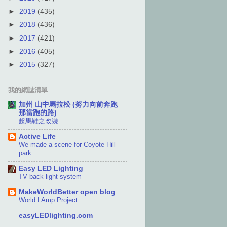
►
2019
(435)
►
2018
(436)
►
2017
(421)
►
2016
(405)
►
2015
(327)
我的網誌清單
加州 山中馬拉松 (努力向前奔跑
那當跑的路)
超馬鞋之改裝
Active Life
We made a scene for Coyote Hill
park
Easy LED Lighting
TV back light system
MakeWorldBetter open blog
World LAmp Project
easyLEDlighting.com