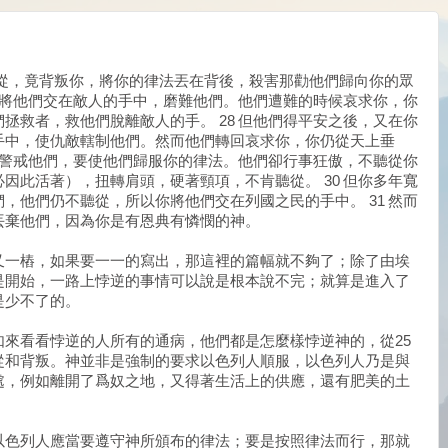
順從，竟背叛你，將你的律法丟在背後，殺害那勸他們歸向你的眾
以你將他們交在敵人的手中，磨難他們。他們遭難的時候哀求你，你
拯救者，救他們脫離敵人的手。 28 但他們得平安之後，又在你
手中，使仇敵轄制他們。然而他們轉回哀求你，你仍從天上垂
 又警戒他們，要使他們歸服你的律法。他們卻行事狂傲，不聽從你
因此活著），扭轉肩頭，硬著頸項，不肯聽從。 30 但你多年寬
，他們仍不聽從，所以你將他們交在列國之民的手中。 31 然而
丟棄他們，因為你是有恩典有憐憫的神。
又一樁，如果要一一的寫出，那這裡的篇幅就不夠了；除了由埃
是開始，一路上悖逆的事情可以說是根本說不完；就算是進入了
是少不了的。
來看看悖逆的人所有的通病，他們都是怎麼樣悖逆神的，從25
從和背叛。神並非是強制的要求以色列人順服，以色列人乃是與
處，例如離開了爲奴之地，又得著生活上的供應，還有肥美的土
以色列人應當要遵守神所頒布的律法；要是按照律法而行，那就