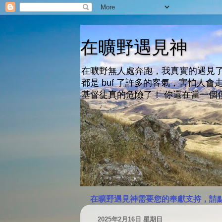
在曠野遇見神
在曠野無人處奔跑，我真實的遇見了
都是 buf 了許多的客氣，害怕
基督徒真的危險了！ 你還在當一個
在曠野遇見神需要您的奉獻支持，請
2025年2月16日 星期日