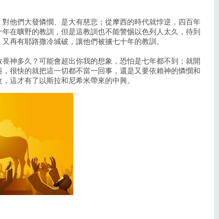
，對他們大發憐憫、是大有慈悲；從摩西的時代就悖逆，四百年
十年在曠野的教訓，但是這教訓也不能警惕以色列人太久，待到
，又再有耶路撒冷城破，讓他們被擄七十年的教訓。
敬畏神多久？可能會超出你我的想象，恐怕是七年都不到；就開
俗，很快的就把這一切都不當一回事，還是又要依賴神的憐憫和
改，這才有了以斯拉和尼希米帶來的中興。