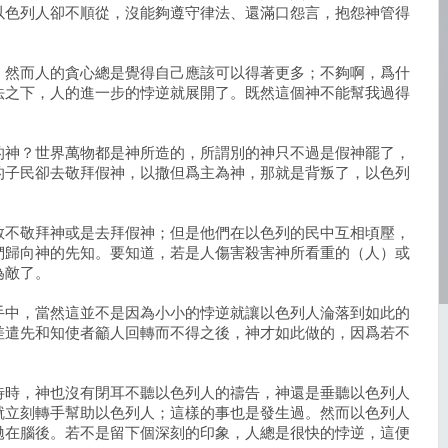
以色列人卻不順從，沒能夠遵守律法、還滿口怨言，抱怨神管得
，然而人的貪心總是覺得自己應該可以得著更多；不夠啊，爲什
法之下，人的進一步的悖逆就展開了。既然這個神不能幫我過得
的神？世界萬物都是神所造的，所謂別的神只不過是假神罷了，
的子民卻去敬拜假神，以撒但爲主為神，那就是背叛了，以色列
敢不敬拜神或是去拜假神；但是他們在以色列的民中互相頃壓，
們歸向神的先知。要知道，若是人傷害殺害神所看重的（人）或
為敵了。
手中，當然這並不是因為小小的悖逆就讓以色列人淪落到如此的
差遣先和知使者籲人回轉而不得之後，神才如此做的，因爲若不
待時，神也沒有閉耳不聽以色列人的禱告，神還是垂聽以色列人
就立刻轉手幫助以色列人；這樣的事也是發生過。然而以色列人
拋在腦後。若不是留下個深刻的印象，人總是很快的悖逆，這便