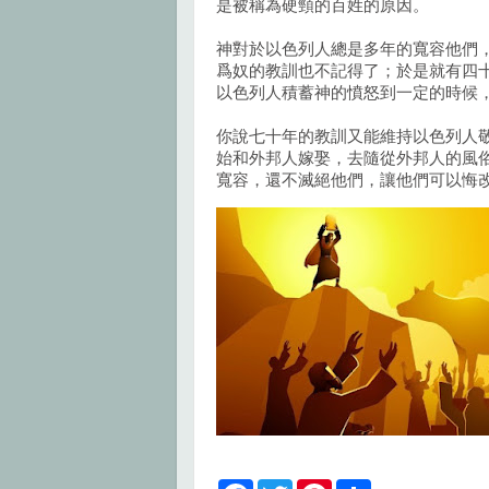
是被稱為硬頸的百姓的原因。
神對於以色列人總是多年的寬容他們
爲奴的教訓也不記得了；於是就有四
以色列人積蓄神的憤怒到一定的時候
你說七十年的教訓又能維持以色列人
始和外邦人嫁娶，去隨從外邦人的風
寬容，還不滅絕他們，讓他們可以悔
F
T
P
S