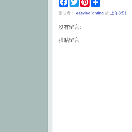
a
w
i
h
c
i
n
a
張貼者：
easyledlighting
於
上午8:51
e
t
t
r
b
t
e
e
o
e
r
沒有留言:
o
r
e
k
s
t
張貼留言