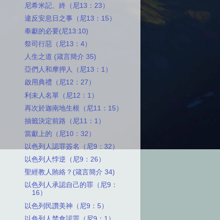
尼希米記、終（尼13：23）
違反安息日之事（尼13：15）
奉獻的必要(尼13:10)
祭司行惡（尼13：4）
人生之道 (箴言簡介 35)
亞們人和摩押人（尼13：1）
啟用典禮（尼12：27）
利未人名單（尼12：1）
再次於迦南地生根（尼11：15）
抽籤決定前路（尼11：1）
當獻上的（尼10：32）
以色列人認罪簽名（尼9：32）
以色列人悖逆（尼9：26）
聖經教人賄絡？(箴言簡介 34)
以色列人承認自己的罪（尼9：
16）
以色列民讚美神（尼9：5）
以色列人禁食認罪（尼9：1）