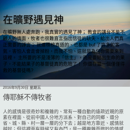
在曠野遇見神
在曠野無人處奔跑，我真實的遇見了神； 教會的講台不能不
顧人的情面，牧者也很難直言指出信徒的缺失、給出人們真
正需要的諍言； 就連標榜真道的、也都是 buf 了許多的客
氣，害怕人會走會掉粉，而我不怕、這就是為何你需要來到
這裡。 主所要的不是淺薄的「信主」，而是要結出生命的果
子，不能結果子的基督徒真的危險了！ 你還在當一個僅僅得
救的基督徒嗎?
2016年9月30日 星期五
傳耶穌不傳牧者
人的感情是很奇妙和複雜的、常有一種自動的遠疏近親的原
素在裡面、從前中國人分地方派系、對自己的同鄉、還分
省、城、縣、村一層一層的分下去；越是地方靠近、感情就
越好；但這裡面有時候又有內鬥，是一種複雜而微妙的情感