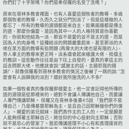
你們釘了十字架嗎？你們是奉保羅的名受了洗嗎？」
原來在哥林多教會裡面、也有人喜愛這個牧者的教導、多過
那個牧者的教導，久而久之就分門別派了，但是這樣做的人
都忘了、所有的教導的源頭都是來自主，如果兩邊都是傳主
的道、那麼你偏愛、是因為其中一人的人格特質是你喜歡
的、你就和他結為一派、那豈不是愛的並不是主的道、而是
因為人的肉身嗎？這種結派的問題嚴重起來、甚至那派的大
佬在某方面的教導有些問題 (再偉大的大佬也是有限的人)，
旁人拿主的教導來更正時，派系還會起來維護大佬、抵擋主
的教訓。這些動作往往是由下往上自發的，要真的拿這主的
話去問那大佬，他應該會說:"感謝主的話，主饒恕我的錯
誤!"，就像保羅看到哥林多教會的情況之後嚇了一跳的說: "怎
麼會有人說歸我的派別？還好我所施洗的人不多!"
如果一個牧者真的像保羅那樣愛主，他一定會記得他所傳的
道的源頭是從那裡來的，絕對不會讓人傳講他自己、而要讓
人專門傳講耶穌。 保羅又在哥林多後書4:5說 「我們原不是
傳自己，乃是傳基督耶穌為主，並且自己因耶穌做你們的僕
人」。親愛的弟兄姐妹、我們真作主的工人的，一定是願意
人能夠得著主耶穌自己，將信仰的中心投射向主耶穌；否則
就不是忠心的管家了。我若傳講道理不小心有和真理違背的