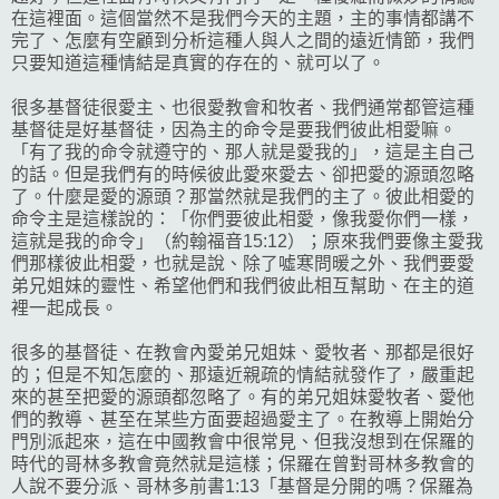
在這裡面。這個當然不是我們今天的主題，主的事情都講不
完了、怎麼有空顧到分析這種人與人之間的遠近情節，我們
只要知道這種情結是真實的存在的、就可以了。
很多基督徒很愛主、也很愛教會和牧者、我們通常都管這種
基督徒是好基督徒，因為主的命令是要我們彼此相愛嘛。
「有了我的命令就遵守的、那人就是愛我的」，這是主自己
的話。但是我們有的時候彼此愛來愛去、卻把愛的源頭忽略
了。什麼是愛的源頭？那當然就是我們的主了。彼此相愛的
命令主是這樣說的：「你們要彼此相愛，像我愛你們一樣，
這就是我的命令」（約翰福音15:12）；原來我們要像主愛我
們那樣彼此相愛，也就是說、除了噓寒問暖之外、我們要愛
弟兄姐妹的靈性、希望他們和我們彼此相互幫助、在主的道
裡一起成長。
很多的基督徒、在教會內愛弟兄姐妹、愛牧者、那都是很好
的；但是不知怎麼的、那遠近親疏的情結就發作了，嚴重起
來的甚至把愛的源頭都忽略了。有的弟兄姐妹愛牧者、愛他
們的教導、甚至在某些方面要超過愛主了。在教導上開始分
門別派起來，這在中國教會中很常見、但我沒想到在保羅的
時代的哥林多教會竟然就是這樣；保羅在曾對哥林多教會的
人說不要分派、哥林多前書1:13「基督是分開的嗎？保羅為