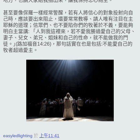
地方，也請大家給我指出來，讓我保持忠心為主。
甚至要像保羅一樣經常警醒，若有人將信心的對象投射向自
己時，應該要出來阻止，還要常常教導、請人唯有注目在主
耶穌的道理；信眾們、也不要陷你們的牧著於不義，要能夠
明白主當講: 「人到我這裡來，若不愛我勝過愛自己的父母、
妻子、兒女、弟兄、姐妹和自己的性命，就不能做我的門
徒。｣(路加福音14:26)，那句話實在也是包括:不能愛自己的
牧者超過愛主。
easyledlighting
於
上午11:41