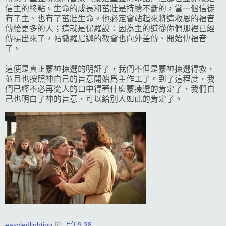
信主的終點。生命的成長和茁壯是持續不斷的，當一個信徒
有了主、也有了茁壯生命。他必定會站起來將這救恩的福音
傳給更多的人；這就是保羅說：因為主的道從你們那裡已經
傳揚出來了，帖撒羅尼迦的教會也向外差傳、開始傳福音
了。
這便是真正蒙神揀選的明証了，我們不但是蒙神揀選得救，
並且也按照神自己的旨意開始爲主作工了。到了這程度，我
們已經不必再從人的口中得著什麼蒙揀選的肯定了，我們自
己也明白了神的旨意，可以給別人如此的肯定了。
easyledlighting
於
上午9:28