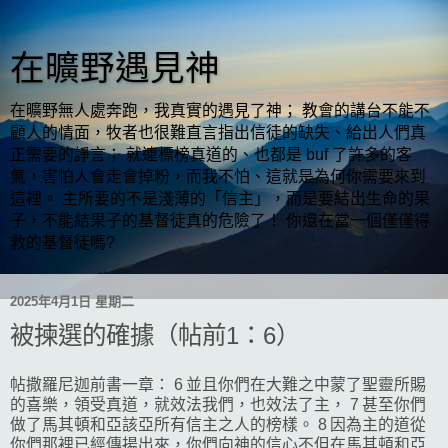
在曠野遇見神
在曠野無人處奔跑，我真實的遇見了神； 教會的講台不能不
顧人的情面，牧者也很難直言指出信徒的缺失、給出人們真
正需要的諍言； 就連標榜真道的、也都是 buf 了許多的客
氣，害怕人會走會掉粉，而我不怕、這就是為何你需要來到
這裡。 主所要的不是淺薄的「信主」，而是要結出生命的果
子，不能結果子的基督徒真的危險了！ 你還在當一個僅僅得
救的基督徒嗎?
2025年4月1日 星期二
被揀選的確據（帖前1：6）
帖撒羅尼迦前書一章： 6 並且你們在大難之中蒙了聖靈所賜
的喜樂，領受真道，就效法我們，也效法了主， 7 甚至你們
做了馬其頓和亞該亞所有信主之人的榜樣。 8 因為主的道從
你們那裡已經傳揚出來，你們向神的信心不但在馬其頓和亞