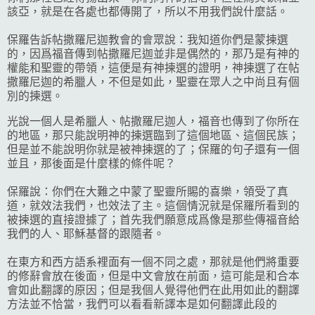
該亞，就是在各處也都傳開了，所以不用我們說什麼話。
保羅告訴帖撒羅尼迦教會的會眾說：我知道你們是蒙揀選
的，因爲福音傳到帖撒羅尼迦並非是偶然的，那乃是有神的
權能和聖靈的帶領，這便是有神揀選的證明，神揀選了在帖
撒羅尼迦的希臘人，不但是如此，聖靈在眾人之中尚且有個
別的揀選。
光說一個人是希臘人、帖撒羅尼迦人，福音也傳到了你所在
的地區，那只能說明神的揀選臨到了這個地區、這個民族；
但是並不能說明你就是被神揀選的了；保羅的句子還有一個
並且，那後面是什麼樣的條件呢？
保羅說：你們在大難之中蒙了聖靈所賜的喜樂，領受了真
道，就效法我們，也效法了主。這個情況就是保羅所看到的
被揀選的直接證據了；首先我們願意成爲像是那些傳福音給
我們的人、耶穌基督的跟隨者。
在東方和西方語系裡面有一個不同之處，那就是他們將重要
的修辭會放在後面，但是中文會放在前面，這可能是和合本
會如此翻譯的原因；但是我個人覺得他們在此用如此的翻譯
方法並不恰當，我們可以看看新譯本是如何翻譯此段的