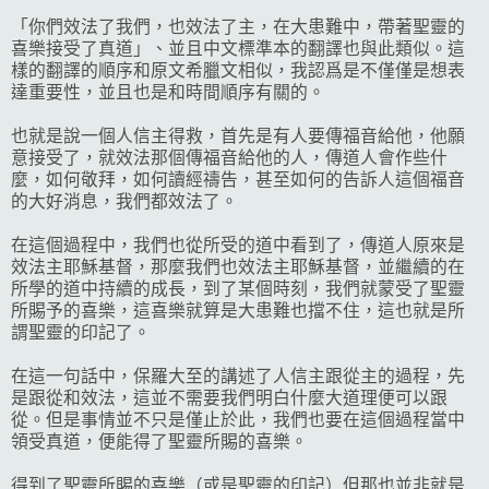
「你們效法了我們，也效法了主，在大患難中，帶著聖靈的
喜樂接受了真道」、並且中文標準本的翻譯也與此類似。這
樣的翻譯的順序和原文希臘文相似，我認爲是不僅僅是想表
達重要性，並且也是和時間順序有關的。
也就是說一個人信主得救，首先是有人要傳福音給他，他願
意接受了，就效法那個傳福音給他的人，傳道人會作些什
麼，如何敬拜，如何讀經禱告，甚至如何的告訴人這個福音
的大好消息，我們都效法了。
在這個過程中，我們也從所受的道中看到了，傳道人原來是
效法主耶穌基督，那麼我們也效法主耶穌基督，並繼續的在
所學的道中持續的成長，到了某個時刻，我們就蒙受了聖靈
所賜予的喜樂，這喜樂就算是大患難也擋不住，這也就是所
謂聖靈的印記了。
在這一句話中，保羅大至的講述了人信主跟從主的過程，先
是跟從和效法，這並不需要我們明白什麼大道理便可以跟
從。但是事情並不只是僅止於此，我們也要在這個過程當中
領受真道，便能得了聖靈所賜的喜樂。
得到了聖靈所賜的喜樂（或是聖靈的印記）但那也並非就是