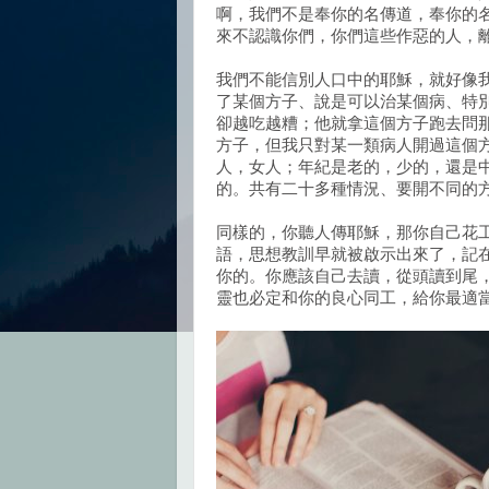
啊，我們不是奉你的名傳道，奉你的
來不認識你們，你們這些作惡的人，
我們不能信別人口中的耶穌，就好像
了某個方子、說是可以治某個病、特
卻越吃越糟；他就拿這個方子跑去問
方子，但我只對某一類病人開過這個
人，女人；年紀是老的，少的，還是
的。共有二十多種情況、要開不同的
同樣的，你聽人傳耶穌，那你自己花
語，思想教訓早就被啟示出來了，記
你的。你應該自己去讀，從頭讀到尾
靈也必定和你的良心同工，給你最適