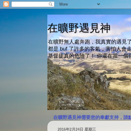
在曠野遇見神
在曠野無人處奔跑，我真實的遇見了
都是 buf 了許多的客氣，害怕
基督徒真的危險了！ 你還在當一個
在曠野遇見神需要您的奉獻支持，請
2016年2月24日 星期三