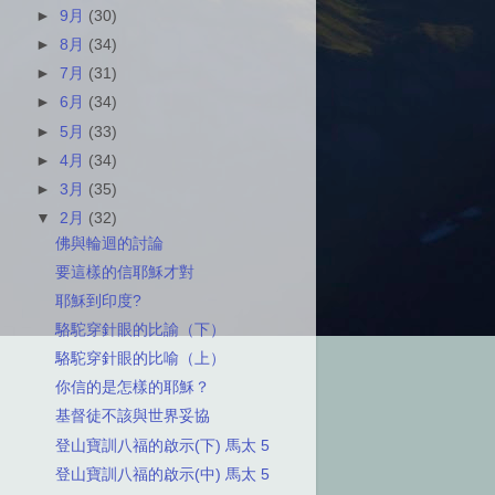
►
9月
(30)
►
8月
(34)
►
7月
(31)
►
6月
(34)
►
5月
(33)
►
4月
(34)
►
3月
(35)
▼
2月
(32)
佛與輪迴的討論
要這樣的信耶穌才對
耶穌到印度?
駱駝穿針眼的比諭（下）
駱駝穿針眼的比喻（上）
你信的是怎樣的耶穌？
基督徒不該與世界妥協
登山寶訓八福的啟示(下) 馬太 5
登山寶訓八福的啟示(中) 馬太 5