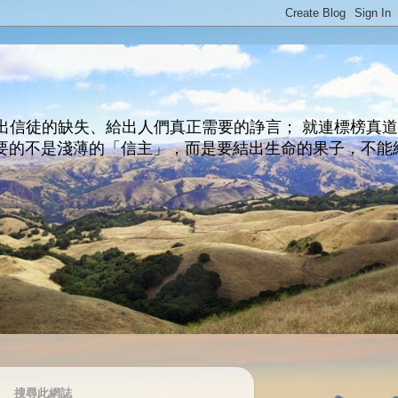
出信徒的缺失、給出人們真正需要的諍言； 就連標榜真
主所要的不是淺薄的「信主」，而是要結出生命的果子，不能
搜尋此網誌