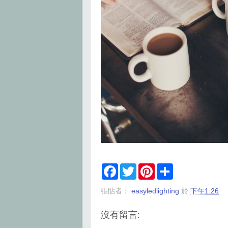
F
T
P
S
a
w
i
h
c
i
n
a
張貼者：
easyledlighting
於
下午1:26
e
t
t
r
b
t
e
e
o
e
r
沒有留言:
o
r
e
k
s