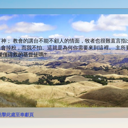
神； 教會的講台不能不顧人的情面，牧者也很難直言指
人會走會掉粉，而我不怕、這就是為何你需要來到這裡。 
僅僅得救的基督徒嗎?
點擊此處至奉獻頁