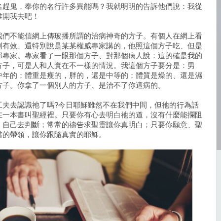
名趕鬼，奉你的名行許多異能嗎？我就明明的告訴他們說：我從
離開我去吧！
我們不能信網上傳玻播所謂的治病神奇的方子。有個人在網上看
別有效、還特別說是某某權威專家講的，他照這個方子吃、但是
那專家。專家看了一眼那個方子、對那個病人說：這的確是我的
方子，可是人和人實在不一樣的情況。我這個方子要分是：男
中年的；體重是瘦的，胖的，還是中等的；體質是燥的、還是濕
方子。你拿了一個別人的方子、是治不了你這病的。
工夫去認識祂了嗎?今日耶穌雖然不在我們中間，但祂的行為話
在一本書叫聖經裡。只要你有心去明白祂的道，沒有什麼能攔阻
，自己去判斷；常常的禱告求聖靈讓你真明白；只要你願意、聖
當的帶領，讓你跟隨真實的耶穌。