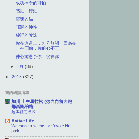
成功神學的可怕
感動、行動
靈魂的錨
耶穌的神性
袋裡的珍珠
你在這道上，無分無關；因為在
神面前，你的心不正
神必施恩予你、祝福你
►
1月
(38)
►
2015
(327)
我的網誌清單
加州 山中馬拉松 (努力向前奔跑
那當跑的路)
超馬鞋之改裝
Active Life
We made a scene for Coyote Hill
park