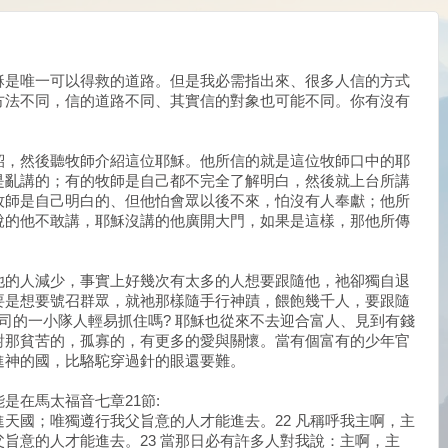
穌是唯一可以得救的道路。但是我必需指出來、很多人信的方式
方法不同，信的道路不同、其實信的對象也可能不同。你有沒有
紹，然後聽牧師介紹這位耶穌。他所信的就是這位牧師口中的耶
是亂講的；有的牧師是自己都不完全了解明白，然後就上台所講
牧師是自己明白的、但他怕會眾以後不來，怕沒有人奉獻；他所
說的他不敢講，耶穌沒講的他廣開大門，如果是這樣，那他所傳
他的人減少，事實上好幾次有太多的人想要跟隨他，祂卻獨自退
要是想要號召群眾，就祂那樣隨手行神蹟，餵飽幾千人，要跟隨
司的一小隊人輕易抓住嗎? 耶穌也從來不去迎合富人、見到有錢
對那貧苦的，孤寡的，有更多的愛與關懷。當有個富有的少年官
進神的國，比駱駝穿過針的眼還要難。
是在馬太福音七章21節:
都進天國；唯獨遵行我父旨意的人才能進去。22 凡稱呼我主啊，主
旨意的人才能進去。23 當那日必有許多人對我說：主啊，主