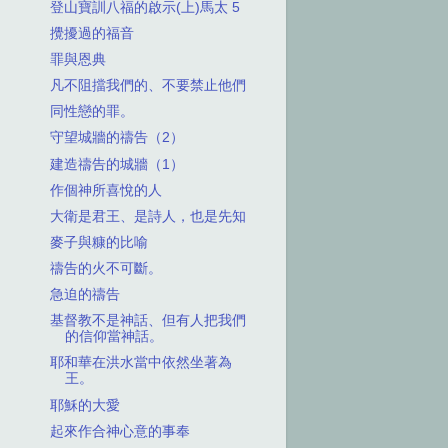
登山寶訓八福的啟示(上)馬太 5
攪擾過的福音
罪與恩典
凡不阻擋我們的、不要禁止他們
同性戀的罪。
守望城牆的禱告（2）
建造禱告的城牆（1）
作個神所喜悅的人
大衛是君王、是詩人，也是先知
麥子與糠的比喻
禱告的火不可斷。
急迫的禱告
基督教不是神話、但有人把我們
的信仰當神話。
耶和華在洪水當中依然坐著為
王。
耶穌的大愛
起來作合神心意的事奉