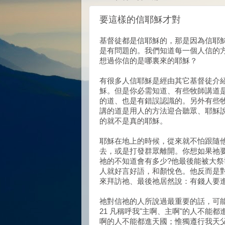
要這樣的信耶穌才對
基督徒都是信耶穌的，那是因為信耶
是有問題的。我們知道每一個人信的
想過你信的是哪裏來的耶穌？
有很多人信耶穌是經由其它基督徒介
穌。但是你必需知道、有些牧師講道
的道、也是有錯誤認識的。另外有些
講的道是用人的方法迎合聽眾、耶穌
的就不是真的耶穌。
耶穌在地上的時候，從來就不怕跟隨
去，或是打發群眾離開。你想如果祂
祂的不知道會有多少?他最後能被大祭
人就好言好語，和顏悅色。他反而是
來拜訪祂、最後祂居然說：有錢人要
祂對信祂的人所說過最重要的話，可能
21 凡稱呼我"主啊、主啊"的人不能
啊的人不能都進天國；惟獨遵行我天父