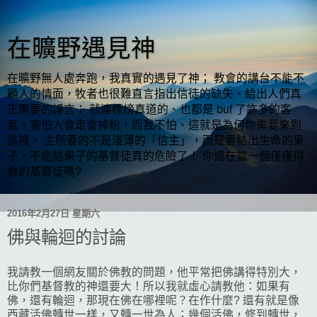
在曠野遇見神
在曠野無人處奔跑，我真實的遇見了神； 教會的講台不能不
顧人的情面，牧者也很難直言指出信徒的缺失、給出人們真
正需要的諍言； 就連標榜真道的、也都是 buf 了許多的客
氣，害怕人會走會掉粉，而我不怕、這就是為何你需要來到
這裡。 主所要的不是淺薄的「信主」，而是要結出生命的果
子，不能結果子的基督徒真的危險了！ 你還在當一個僅僅得
救的基督徒嗎?
2016年2月27日 星期六
佛與輪迴的討論
我請教一個網友關於佛教的問題，他平常把佛講得特別大，
比你們基督教的神還要大！所以我就虛心請教他：如果有
佛，還有輪迴，那現在佛在哪裡呢？在作什麼? 還有就是像
西藏活佛轉世一樣，又轉一世為人；幾個活佛，修到轉世，