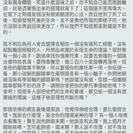
沒有親身體驗、死是什麼滋味之前、亦不知自己能否跳脫輪
迴，就是憑著悟出來的道理就寫下了；這個道不管再偉大、
在寫下之時還是個沒有經過驗證的心法。而且他到了死了以
後、如過發現死後的生命、並不是像他所寫的那樣子的，他
也沒辦法再返回來更改了，所以我們不知道那是對還是不對
的。
我不明白為何人會去選擇去相信一個沒有過死亡經驗，沒有
超脫輪迴經驗的人、所想出來關於永恆生命的理論？就好像
有一個小孩子，跑過來找你借摩托車，說要去旁邊的一個跳
台做特技表演，要飛車騰空，做三百六十度旋轉再落地，但
是他的腳踏車不夠快，所以要借你的摩托車一用。你低頭一
看、那小孩騎的腳踏車在兩側還各有一個小輪子。你問他騎
過沒裝有學習輪的腳踏車嗎？他說還沒有過，這樣一個連腳
踏車都騎不好的孩子，請問你會把你的摩托車借給他嗎？不
會吧！但很多人卻把他們的生命和靈魂、都交給一個沒有證
實過的理論、這樣子做是理性判斷的嗎？
那個信佛的網友最後還是說：他覺得佛經合理，要比聖經合
理。我說合什麼理、是合你的理還是神的理？ 有一個人咳嗽
去看醫生，醫生說他肺癌末期。他說豈有此理，我上個月才
開始咳嗽，怎可能肺癌，還末期？那人說不合理、就不肯治