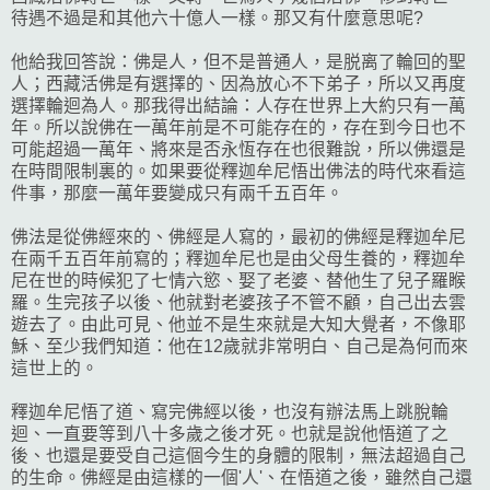
待遇不過是和其他六十億人一樣。那又有什麼意思呢?
他給我回答說：佛是人，但不是普通人，是脱离了輪回的聖
人；西藏活佛是有選擇的、因為放心不下弟子，所以又再度
選擇輪迴為人。那我得出結論：人存在世界上大約只有一萬
年。所以說佛在一萬年前是不可能存在的，存在到今日也不
可能超過一萬年、將來是否永恆存在也很難說，所以佛還是
在時間限制裏的。如果要從釋迦牟尼悟出佛法的時代來看這
件事，那麼一萬年要變成只有兩千五百年。
佛法是從佛經來的、佛經是人寫的，最初的佛經是釋迦牟尼
在兩千五百年前寫的；釋迦牟尼也是由父母生養的，釋迦牟
尼在世的時候犯了七情六慾、娶了老婆、替他生了兒子羅睺
羅。生完孩子以後、他就對老婆孩子不管不顧，自己出去雲
遊去了。由此可見、他並不是生來就是大知大覺者，不像耶
穌、至少我們知道：他在12歲就非常明白、自己是為何而來
這世上的。
釋迦牟尼悟了道、寫完佛經以後，也沒有辦法馬上跳脫輪
迴、一直要等到八十多歲之後才死。也就是說他悟道了之
後、也還是要受自己這個今生的身體的限制，無法超過自己
的生命。佛經是由這樣的一個'人'、在悟道之後，雖然自己還