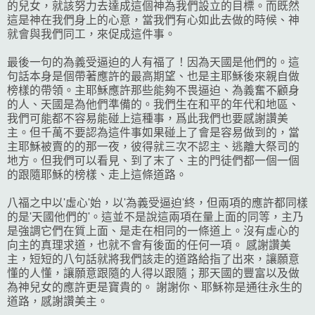
的兒女，就該努力去達成這個神為我們設立的目標。而既然
這是神在我們身上的心意，當我們有心如此去做的時候、神
就會與我們同工，來促成這件事。
最後一句的為義受逼迫的人有福了！因為天國是他們的。這
句話本身是個帶著應許的最高期望、也是主耶穌後來親自做
榜樣的帶領。主耶穌應許那些能夠不畏逼迫、為義奮不顧身
的人、天國是為他們準備的。我們生在和平的年代和地區、
我們可能都不容易能碰上這種事，爲此我們也要感謝讚美
主。但千萬不要認為這件事如果碰上了會是容易做到的，當
主耶穌被賣的的那一夜，彼得就三次不認主、逃離大祭司的
地方。但我們可以看見、到了末了、主的門徒們都一個一個
的跟隨耶穌的榜樣、走上這條道路。
八福之中以'虛心'始，以'為義受逼迫'終，但兩項的應許都同樣
的是'天國他們的'。這並不是說這兩項在量上面的同等，主乃
是強調它們在質上面、是走在相同的一條道上。沒有虛心的
向主的真理求道，也就不會有後面的任何一項。 感謝讚美
主，短短的八句話就將我們該走的道路給指了出來，讓願意
懂的人懂，讓願意跟隨的人得以跟隨；那天國的豐富以及做
為神兒女的應許更是寶貴的。 謝謝你、耶穌祢是通往永生的
道路，感謝讚美主。