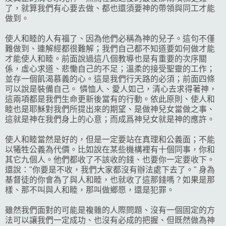
了，就算我們有心要去做、都也還須要神的帶領與同工才能
做到。
使人和睦的人有福了、因為他們必稱為神的兒子。這句不僅
難做到、連解經都很難解；我們自己都不知道要如何做才能
才能使人和睦。前面說過這八個教導也是有重要的次序關
係，虛心求道、悲慟自己的不足；溫柔的接受聖靈的工作；
並存一個飢渴慕義的心。這是我們行天路的必須；前面四條
可以說是裝備自己。 憐恤人、愛人如己，清心去求得著神，
這兩項都是我們生命更新後當有的行動。依此原則、使人和
睦也是耶穌對我們所提出來的期望、是做神兒女當做之事、
這就是神在我們身上的心意；而成爲神兒女就是神的應許。
使人和睦當然是好的，但是一定要站在真理和公義面；不能
以犧牲公義為代價。比如說在某些機構裡有十個同事，你和
其它九個人。他們都收了不該收的錢、也要你一定要收下。
還說："你要是不收，我們大家都沒有辦法處下去了。" 身為
基督徒的你會為了與人和睦，也就收了這那錢嗎？如果是那
樣、那不叫與人和睦，那叫做鄉愿，還是犯罪。
雖然我們面對的可能是複雜的人際問題、沒有一個固定的方
法可以讓我們一定成功、也沒有必成的把握、但既然做為神