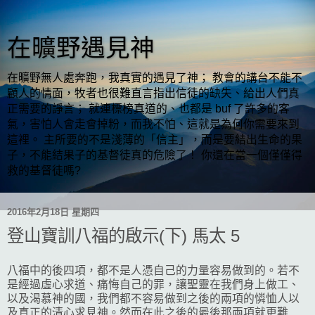
在曠野遇見神
在曠野無人處奔跑，我真實的遇見了神； 教會的講台不能不
顧人的情面，牧者也很難直言指出信徒的缺失、給出人們真
正需要的諍言； 就連標榜真道的、也都是 buf 了許多的客
氣，害怕人會走會掉粉，而我不怕、這就是為何你需要來到
這裡。 主所要的不是淺薄的「信主」，而是要結出生命的果
子，不能結果子的基督徒真的危險了！ 你還在當一個僅僅得
救的基督徒嗎?
2016年2月18日 星期四
登山寶訓八福的啟示(下) 馬太 5
八福中的後四項，都不是人憑自己的力量容易做到的。若不
是經過虛心求道、痛悔自己的罪，讓聖靈在我們身上做工、
以及渴慕神的國，我們都不容易做到之後的兩項的憐恤人以
及真正的清心求見神。然而在此之後的最後那兩項就更難