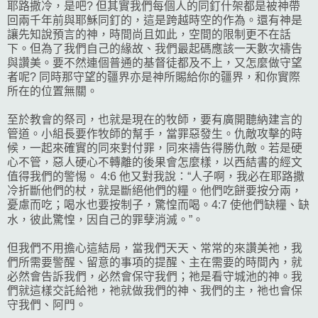
耶路撒冷，是吧? 但其實我們每個人的同釘什架都是被神帶
回兩千年前與耶穌同釘的，這是跨越時空的作為。還有神是
讓先知說預言的神，時間尚且如此，空間的限制更不在話
下。但為了我們自己的緣故、我們最起碼應該一天數次禱告
與讚美。要不然連個普通的基督徒都及不上，又怎麼做守望
者呢? 同時那守望的疆界亦是神所賜給你的疆界，和你實際
所在的位置無關。
至於教會的祭司，也就是現在的牧師，要有廣開聽納建言的
管道。小組長要作牧師的幫手，當罪惡發生。仇敵攻擊的時
候，一起來確實的同來對付罪，同來禱告得勝仇敵。若是硬
心不管，惡人硬心不轉離的後果會怎麼樣，以西結書的經文
值得我們的警惕。 4:6 他又對我說：“人子啊，我必在耶路撒
冷折斷他們的杖，就是斷絕他們的糧。他們吃餅要按分兩，
憂慮而吃；喝水也要按制子，驚惶而喝。4:7 使他們缺糧、缺
水，彼此驚惶，因自己的罪孽消滅。”。
但我們不用擔心這結局，當我們天天、常常的來讚美祂，我
們所需要警醒、留意的事項的提醒、主在需要的時間內，就
必然會告訴我們，必然會保守我們；祂是看守城池的神。我
們就這樣交託給祂，祂就做我們的神、我們的主，祂也會保
守我們、阿門。