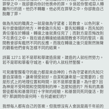
罪孽之中，我卻要向你討他喪命的罪。 9 倘若你警戒惡人轉
離所行的道，他仍不轉離，他必死在罪孽之中，你卻救自己
脫離了罪。
做為先知的職責之一就是做為守望者；若教會、以色列家、
有什麼做錯的地方，神會啟示先知、要先知轉達。而先知的
責任僅在於轉達，轉達之後就責任完了；而對方是否悔改則
不在責任之中。我在過去轉達給過兩間教會不同的警訊，兩
間教會卻有截然不同的反應，而我在轉達之後只是默然無聲
的觀看他們會有怎樣不同的結果。
詩篇 127:1 若不是耶和華建造房屋，建造的人就枉然勞力。
若不是耶和華看守城池，看守的人就枉然警醒。
可見連警醒看守的能力都是來自神的；作為守望者的先知只
要自潔禱告，謙卑領受就好。自潔和謙卑是一定需要的；但
是形式上的地理位置和時間，就不是那麼重要。為什麼? 因
為神是不受時間和空間限制的神。怎麼知道的? 所有的真基
督徒都有和基督同釘十字架的經驗，和基督同死同復活，對
吧? 那請問你是何時、在何處被釘的?
我想每人都有自己的答案，但我想沒有人會說是兩千年前的