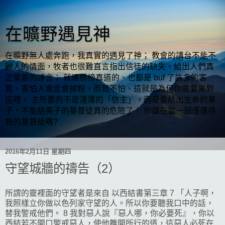
在曠野遇見神
在曠野無人處奔跑，我真實的遇見了神； 教會的講台不能不
顧人的情面，牧者也很難直言指出信徒的缺失、給出人們真
正需要的諍言； 就連標榜真道的、也都是 buf 了許多的客
氣，害怕人會走會掉粉，而我不怕、這就是為何你需要來到
這裡。 主所要的不是淺薄的「信主」，而是要結出生命的果
子，不能結果子的基督徒真的危險了！ 你還在當一個僅僅得
救的基督徒嗎?
2016年2月11日 星期四
守望城牆的禱告（2）
所謂的靈裡面的守望者是來自 以西結書第三章 7 「人子啊，
我照樣立你做以色列家守望的人。所以你要聽我口中的話，
替我警戒他們。 8 我對惡人說『惡人哪，你必要死』，你以
西結若不開口警戒惡人，使他離開所行的道，這惡人必死在