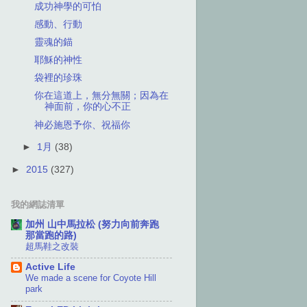
成功神學的可怕
感動、行動
靈魂的錨
耶穌的神性
袋裡的珍珠
你在這道上，無分無關；因為在
神面前，你的心不正
神必施恩予你、祝福你
►
1月
(38)
►
2015
(327)
我的網誌清單
加州 山中馬拉松 (努力向前奔跑
那當跑的路)
超馬鞋之改裝
Active Life
We made a scene for Coyote Hill
park