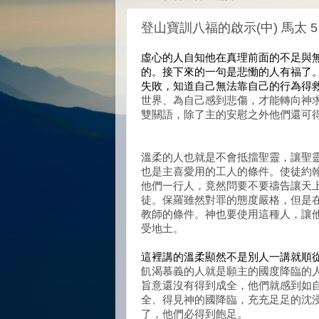
登山寶訓八福的啟示(中) 馬太 5
虛心的人自知他在真理前面的不足與
的。接下來的一句是悲慟的人有福了
失敗，知道自己無法靠自己的行為得
世界、為自己感到悲傷，才能轉向神
雙關語，除了主的安慰之外他們還可
溫柔的人也就是不會抵擋聖靈，讓聖
也是主喜愛用的工人的條件。使徒約
他們一行人，竟然問要不要禱告讓天
徒。保羅雖然對罪的態度嚴格，但是
教師的條件。神也要使用這種人，讓
受地土。
這裡講的溫柔顯然不是別人一講就順
飢渴慕義的人就是願主的國度降臨的
旨意還沒有得到成全，他們就感到如
全、得見神的國降臨，充充足足的沈浸
了，他們必得到飽足。