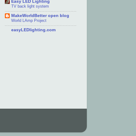
Easy LED Lighting
TV back light system
MakeWorldBetter open blog
World LAmp Project
easyLEDlighting.com