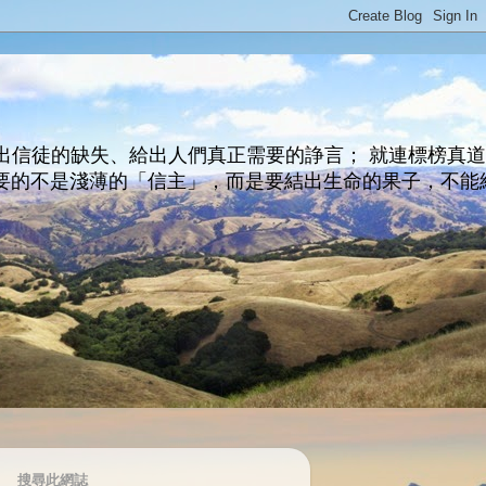
出信徒的缺失、給出人們真正需要的諍言； 就連標榜真
主所要的不是淺薄的「信主」，而是要結出生命的果子，不能
搜尋此網誌