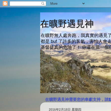
在曠野遇見神
在曠野無人處奔跑，我真實的遇見了
都是 buf 了許多的客氣，害怕
基督徒真的危險了！ 你還在當一個
在曠野遇見神需要您的奉獻支持，請
2016年2月18日 星期四