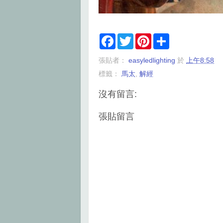
F
T
P
S
a
w
i
h
c
i
n
a
張貼者：
easyledlighting
於
上午8:58
e
t
t
r
b
t
e
e
標籤：
馬太
,
解經
o
e
r
o
r
e
k
s
沒有留言:
t
張貼留言