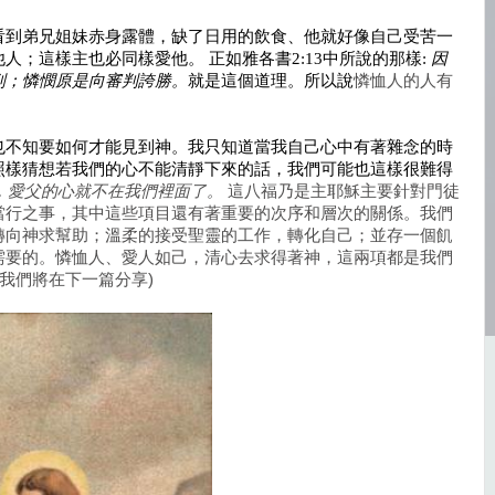
看到弟兄姐妹赤身露體，缺了日用的飲食、他就好像自己受苦一
人；這樣主也必同樣愛他。 正如雅各書2:13中所說的那樣:
因
判；憐憫原是向審判誇勝。
就是這個道理。所以說
憐恤人的人有
也不知要如何才能見到神。我只知道當我自己心中有著雜念的時
照樣猜想若我們的心不能清靜下來的話，我們可能也這樣很難得
，愛父的心就不在我們裡面了。
這八福乃是主耶穌主要針對門徒
當行之事，其中這些項目還有著重要的次序和層次的關係。我們
轉向神求幫助；溫柔的接受聖靈的工作，轉化自己；並存一個飢
需要的。憐恤人、愛人如己，清心去求得著神，這兩項都是我們
，我們將在下一篇分享)