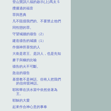
登山寶訓八福的啟示(上)馬太 5
攪擾過的福音
罪與恩典
凡不阻擋我們的、不要禁止他們
同性戀的罪。
守望城牆的禱告（2）
建造禱告的城牆（1）
作個神所喜悅的人
大衛是君王、是詩人，也是先知
麥子與糠的比喻
禱告的火不可斷。
急迫的禱告
基督教不是神話、但有人把我們
的信仰當神話。
耶和華在洪水當中依然坐著為
王。
耶穌的大愛
起來作合神心意的事奉