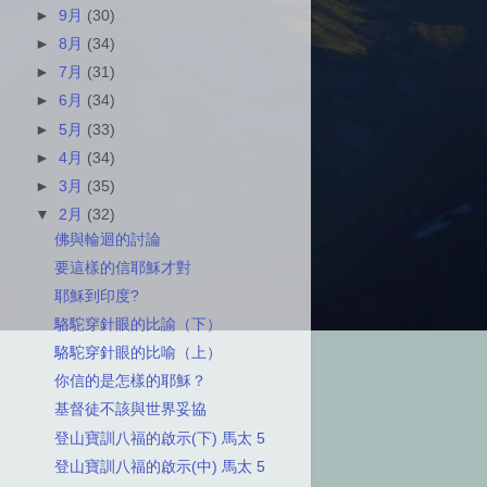
►
9月
(30)
►
8月
(34)
►
7月
(31)
►
6月
(34)
►
5月
(33)
►
4月
(34)
►
3月
(35)
▼
2月
(32)
佛與輪迴的討論
要這樣的信耶穌才對
耶穌到印度?
駱駝穿針眼的比諭（下）
駱駝穿針眼的比喻（上）
你信的是怎樣的耶穌？
基督徒不該與世界妥協
登山寶訓八福的啟示(下) 馬太 5
登山寶訓八福的啟示(中) 馬太 5