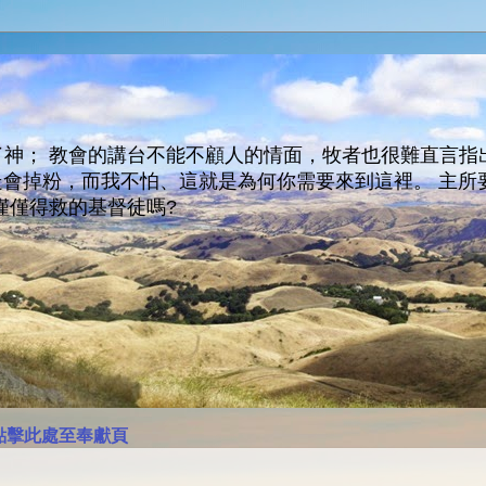
神； 教會的講台不能不顧人的情面，牧者也很難直言指
人會走會掉粉，而我不怕、這就是為何你需要來到這裡。 
僅僅得救的基督徒嗎?
點擊此處至奉獻頁