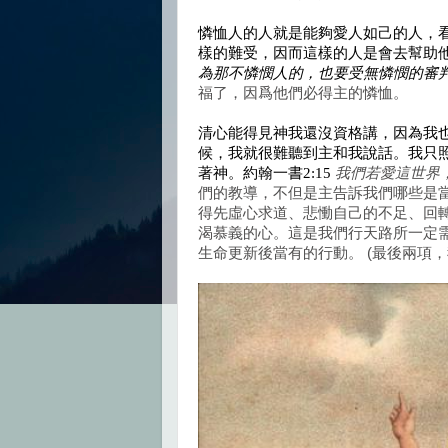
憐恤人的人就是能夠愛人如己的人，
樣的難受，因而這樣的人是會去幫助他
為那不憐憫人的，也要受無憐憫的審
福了，因爲他們必得主的憐恤。
清心能得見神我還沒資格講，因為我
候，我就很難聽到主和我說話。我只
著神。約翰一書2:15
我們若愛這世界
們的教導，不但是主告訴我們哪些是
得先虛心求道、悲慟自己的不足、回
渴慕義的心。這是我們行天路所一定
生命更新後當有的行動。 (最後兩項