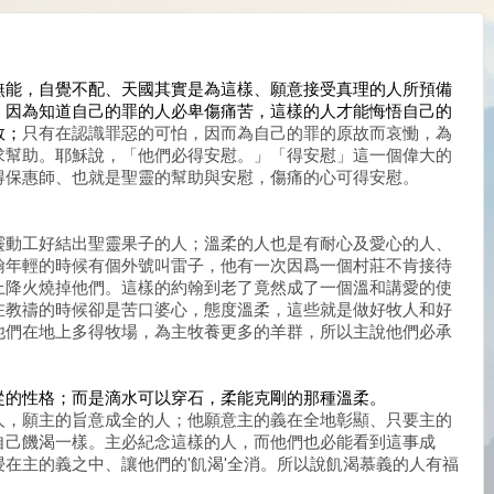
無能，自覺不配、天國其實是為這樣、願意接受真理的人所預備
。因為知道自己的罪的人必卑傷痛苦，這樣的人才能悔悟自己的
救；
只有在認識罪惡的可怕，因而為自己的罪的原故而哀慟，為
求幫助
。耶穌說，「他們必得安慰。」「得安慰」這一個偉大的
得保惠師、也就是聖靈的幫助與安慰，傷痛的心可得安慰。
靈動工好結出聖靈果子的人；溫柔的人也是有耐心及愛心的人、
翰年輕的時候有個外號叫雷子，他有一次因爲一個村莊不肯接待
上降火燒掉他們。這樣的約翰到老了竟然成了一個溫和講愛的使
在教禱的時候卻是苦口婆心，態度溫柔，這些就是做好牧人和好
他們在地上多得牧場，為主牧養更多的羊群，所以主說他們必承
從的性格；而是滴水可以穿石，柔能克剛的那種溫柔。
人，願主的旨意成全的人；他願意主的義在全地彰顯、只要主的
自己饑渴一樣。主必紀念這樣的人，而他們也必能看到這事成
在主的義之中、讓他們的'飢渴'全消。所以說飢渴慕義的人有福