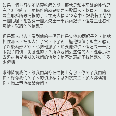
如果一個基督徒不情願吃虧的話、那就是和主耶穌的性情是
完全無份的了，更過份的就是還要去欺壓人、虧負人、那就
是主耶穌所最痛恨的了；在馬太福音18章中、記載著主講的
一個比喻，祂說有一個人欠王一千萬兩銀子，但是主任看他
可憐，就將他的債赦了；
但是那人出去，看到他的一個同伴是欠他10兩銀子的，他就
抓住那人、把那人告了官、下了監、逼他還債；那主人聽到
了以後勃然大怒，也把他抓了，也要他還債，但這是一千萬
兩銀子的債、怎麼還的了？所以我們這些信的人、還要這樣
去追討弟兄姐妹欠我們的債嗎？是不是忘記了我們還欠主多
少債呢？
求神憐憫我們、讓我們與祢在性情上有份，你免了我們的
債、好像我們免了人的債那樣；感謝讚美主、願人都稱謝
你，願上帝賜福給你們。