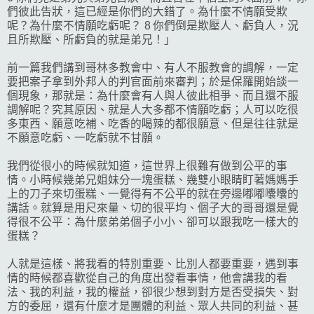
們彼此告狀，這已經是你們的大錯了。為什麼不情願受欺
呢？為什麼不情願吃虧呢？ 8 你們倒是欺壓人、虧負人，況
且所欺壓、所虧負的就是弟兄！」
前一篇我們講到哥林多教會中、有人不服教會的調解，一定
要把案子拿到外邦人的判官面前來審判；於是保羅開始談一
個現象，那就是：為什麼會有人與人彼此相爭、而且還不服
調解呢？究其原因、就是人大多都不情願吃虧；人可以吃很
多東西、願意吃補、吃香的喝辣的都很願意、但是往往就是
不願意吃虧、一吃虧就不甘願。
我們從很小的時候就知道，這世界上很難有做到公平的事
情。小時候幾弟兄姐妹分一塊蛋糕、幾雙小眼睛盯著媽媽手
上的刀子來切蛋糕、一覺得有不公平的就在旁邊嘟嘟囔囔的
講話。就算是用尺來量、切的很平均、個子大的哥哥還是覺
得很不公平：為什麼弟弟個子小小、卻可以跟我吃一樣大的
蛋糕？
人就是這樣、將我看的特別重要、比別人都要重要，遇到事
情的時候都喜歡從自己的角度出發看事情，他會講我的看
法、我的利益，我的權益，卻很少想到對方是否受損失、對
方的委屈，還有什麼才是團體的利益、眾人共同的利益、甚