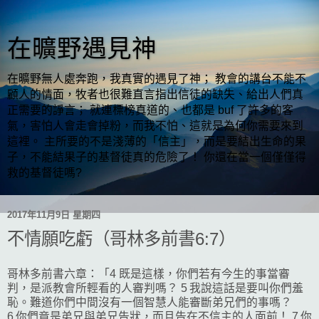
在曠野遇見神
在曠野無人處奔跑，我真實的遇見了神； 教會的講台不能不
顧人的情面，牧者也很難直言指出信徒的缺失、給出人們真
正需要的諍言； 就連標榜真道的、也都是 buf 了許多的客
氣，害怕人會走會掉粉，而我不怕、這就是為何你需要來到
這裡。 主所要的不是淺薄的「信主」，而是要結出生命的果
子，不能結果子的基督徒真的危險了！ 你還在當一個僅僅得
救的基督徒嗎?
2017年11月9日 星期四
不情願吃虧（哥林多前書6:7）
哥林多前書六章：「4 既是這樣，你們若有今生的事當審
判，是派教會所輕看的人審判嗎？ 5 我說這話是要叫你們羞
恥。難道你們中間沒有一個智慧人能審斷弟兄們的事嗎？
6 你們竟是弟兄與弟兄告狀，而且告在不信主的人面前！ 7 你