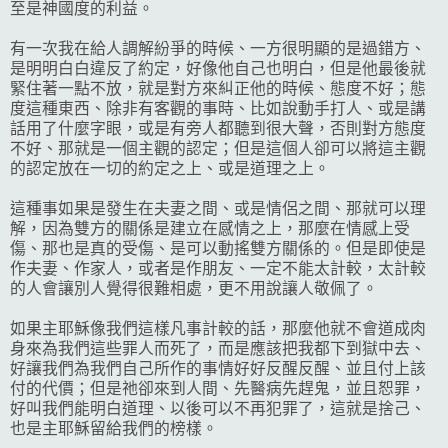
至是神國度的利益。
有一次我在給人調解紛爭的時候、一方很明顯的是過錯方、
是明明白白違反了約定，好像他自己也明白，但是他最後就
緊住著一點不放，就是對方來糾正他的時候、態度不好；態
度這種東西、除非有客觀的事時、比如說動手打人、或是講
話用了什麼字眼，或是有旁人都聽到很大聲，否則對方態度
不好、那就是一個主觀的認定；但是這個人卻可以將這主觀
的認定放在一切的約定之上、或是道理之上。
這種事如果是發生在夫妻之間、或是情侶之間、那就可以理
解，因為雙方的關係是建立在感情之上，那麼在情感上受
傷、那也是真的受傷、是可以動搖雙方關係的。但是即使是
作夫妻、作家人，或者是作朋友、一定不能太計較，太計較
的人會讓別人覺得很難相處，更不用說讓人敬佩了。
如果主耶穌像我們這樣凡事計較的話，那麼他就不會道成肉
身來為我們這些罪人而死了，而是應該把我都下到獄中去、
好讓我們為我們自己所作的事情好好反醒反醒、並且付上該
付的代價；但是祂卻來到人間、先醫病先趕鬼，並且恕罪，
好叫我們能明白道理、以後可以不再犯罪了，這就是捨己、
也是主耶穌留給我們的榜樣。