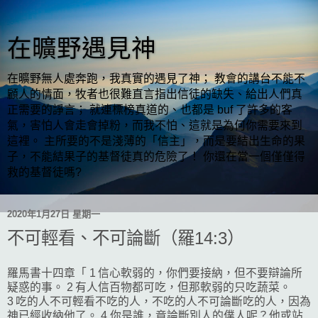
在曠野遇見神
在曠野無人處奔跑，我真實的遇見了神； 教會的講台不能不
顧人的情面，牧者也很難直言指出信徒的缺失、給出人們真
正需要的諍言； 就連標榜真道的、也都是 buf 了許多的客
氣，害怕人會走會掉粉，而我不怕、這就是為何你需要來到
這裡。 主所要的不是淺薄的「信主」，而是要結出生命的果
子，不能結果子的基督徒真的危險了！ 你還在當一個僅僅得
救的基督徒嗎?
2020年1月27日 星期一
不可輕看、不可論斷（羅14:3）
羅馬書十四章「 1 信心軟弱的，你們要接納，但不要辯論所
疑惑的事。 2 有人信百物都可吃，但那軟弱的只吃蔬菜。
3 吃的人不可輕看不吃的人，不吃的人不可論斷吃的人，因為
神已經收納他了。 4 你是誰，竟論斷別人的僕人呢？他或站