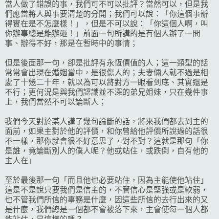
當人做了錯誤的事，我們可不可以批評？當然可以，但是我
們應當將人與事要清楚的分開；我們可以說：「你這個事辦
得實在是不怎麼樣！」，但是不可以說：「你這個人啊，叫
你辦事總是能辦砸！」前面一句所講的是有個人辦了一間
事、辦得不好，那是在暫時中的事情；
但是後面那一句，卻是批評有永恆價值的人；這一類型的話
常常會出現在婚姻當中，是很傷人的；夫妻倆人就不過是相
處了十幾二十年，就以為可以將對方一眼看到底、其實還是
不行；更何況是與我們認識並不深的弟兄姐妹，只在幾件事
上，我們當然不可以論斷人；
我們今天對於某人講了幾句論斷的話，將來我們都去到主的
面前，如果主對於他的評價，和你曾給他評價所說過的話很
不一樣，那你就會很不好意思了，對不對？這就是那句「你
是誰，竟論斷別人的僕人呢？他或站住，或跌倒，自有他的
主人在」
至於最後那一句「而且他也必要站住，因為主能使他站住」
這是不是說只要我們是信主的，不管信心是堅強或是軟弱，
也不管我們所信的事務是什麼，因這些所信的去行出來的又
是什麼，我們總是一個都不會被落下來，主會使每一個人都