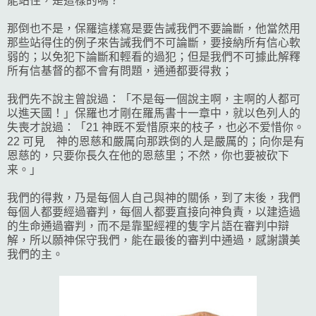
能站住，是這樣的嗎？
那倒也不是，保羅這樣寫是要告誡我們不要論斷，他當然用
那些站得住的例子來告誡我們不可論斷，要接納所有信心軟
弱的；以免犯下論斷和輕看的過犯；但是我們不可據此解釋
所有信基督的都不會有問題，通通都要得救；
我們先不說主曾說過：「不是每一個說主啊，主啊的人都可
以進天國！」保羅也才剛在羅馬書十一章中，就以色列人的
失喪才說過：「21 神既不爱惜原来的枝子，也必不爱惜你。
22 可見 神的恩慈和嚴厲向那跌倒的人是嚴厲的；向你是有
恩慈的，只要你長久在他的恩慈里；不然，你也要被砍下
来。」
我們的得救，乃是每個人自己與神的關係，到了末後，我們
每個人都要經過審判，每個人都要直接向神負責，以建造過
的生命通過審判，而不是靠聖經裡的隻字片語在審判中辯
解，所以願神保守我們，能在最後的審判中通過，感謝讚美
我們的主。