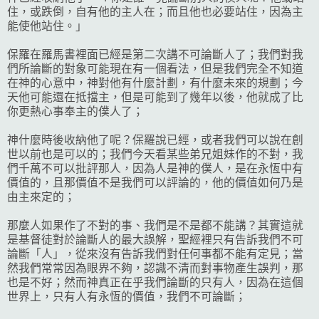
住，或跌倒，自有他的主人在；而且他也必要站住，因為主
能使他站住。」
保羅在羅馬書裡面已經是第二次講不可論斷人了；我們對我
們所論斷的對象可能現在有一個看法，但是我們完全不知道
在神的心意中，神對他有什麼計劃，有什麼未來的規劃；今
天他可能還在抵擋主，但是可能到了幾年以後，他就成了比
你更熱心事奉主的僕人了；
神什麼時後收納他了呢？保羅說已經，或者我們可以說在創
世以前也是可以的；我們今天看某些弟兄姐妹作的不對，我
們千萬不可以批評那人，因為人是神的僕人，是在永恆中有
價值的，且那價值不是我們可以評論的，他的價值如何乃是
由主來定的；
那麼人如果作了不對的事、我們是不是都不能講？其實這就
是基督徒對於論斷人的最大誤解，聖經裡只有告訴我們不可
論斷「人」，從來沒有告訴我們對任何事都不能有定見；當
然我們常常因為眼界不夠，認識不清而對事物產生誤判，那
也是不好；然而神真正在乎我們論斷的只有人，因為在這個
世界上，只有人有永恆的價值，我們不可論斷；