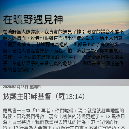
在曠野遇見神
在曠野無人處奔跑，我真實的遇見了神； 教會的講台不能不
顧人的情面，牧者也很難直言指出信徒的缺失、給出人們真
正需要的諍言； 就連標榜真道的、也都是 buf 了許多的客
氣，害怕人會走會掉粉，而我不怕、這就是為何你需要來到
這裡。 主所要的不是淺薄的「信主」，而是要結出生命的果
子，不能結果子的基督徒真的危險了！ 你還在當一個僅僅得
救的基督徒嗎?
2020年1月23日 星期四
披戴主耶穌基督（羅13:14）
羅馬書十三章「11 再者，你們曉得，現今就是該趁早睡醒的
時候，因為我們得救，現今比初信的時候更近了。 12 黑夜已
深，白晝將近，我們就當脫去暗昧的行為，帶上光明的兵
器。 13 行事為人要端正，好像行在白晝。不可荒宴醉酒，不