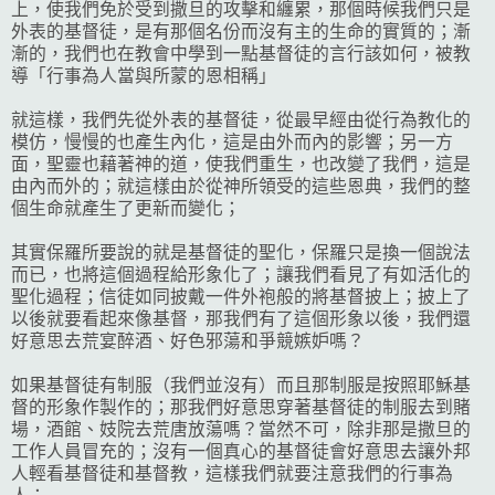
上，使我們免於受到撒旦的攻擊和纏累，那個時候我們只是
外表的基督徒，是有那個名份而沒有主的生命的實質的；漸
漸的，我們也在教會中學到一點基督徒的言行該如何，被教
導「行事為人當與所蒙的恩相稱」
就這樣，我們先從外表的基督徒，從最早經由從行為教化的
模仿，慢慢的也產生內化，這是由外而內的影響；另一方
面，聖靈也藉著神的道，使我們重生，也改變了我們，這是
由內而外的；就這樣由於從神所領受的這些恩典，我們的整
個生命就產生了更新而變化；
其實保羅所要說的就是基督徒的聖化，保羅只是換一個說法
而已，也將這個過程給形象化了；讓我們看見了有如活化的
聖化過程；信徒如同披戴一件外袍般的將基督披上；披上了
以後就要看起來像基督，那我們有了這個形象以後，我們還
好意思去荒宴醉酒、好色邪蕩和爭競嫉妒嗎？
如果基督徒有制服（我們並沒有）而且那制服是按照耶穌基
督的形象作製作的；那我們好意思穿著基督徒的制服去到賭
場，酒館、妓院去荒唐放蕩嗎？當然不可，除非那是撒旦的
工作人員冒充的；沒有一個真心的基督徒會好意思去讓外邦
人輕看基督徒和基督教，這樣我們就要注意我們的行事為