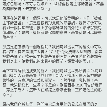
可好色邪蕩，不可爭競嫉妒。 14 總要披戴主耶穌基督，不要
為肉體安排，去放縱私慾。」
保羅在這裡用了一個詞，可以說是他所發明的，叫作「披戴
主耶穌基督」，這是個很有形象感的形容詞，我們好像可以
看到一個個基督徒，披上了像耶穌基督的外袍，結果就變得
像耶穌了；是的，這個就是保羅的意思，基督徒是可以變得
像基督；
那這是怎麼樣的一個過程呢？我們可以從以下的經文中可以
看出來，首先是加拉太書 3:27「
你們受洗歸入基督的，都是
披戴基督了」這是最早披戴基督的開始，基督將他的義加在
我們身上，使我們能夠來到神的面前，領受神的恩典；
再下來是解釋這披戴的新人，我們可以從以弗所書 4:24可以
看出這新人就是基督「並且穿上新人，這新人是照著神的形
象造的，有真理的仁義和聖潔。」；然後呢，我披戴了基
督，就這樣終其一生嗎？不是的，歌羅西書 3:10再告訴我們
「穿上了新人；這新人在知識上漸漸更新，正如造他主的形
象。」
原來我們穿戴基督，剛開始只是套用他的公義在我們的身