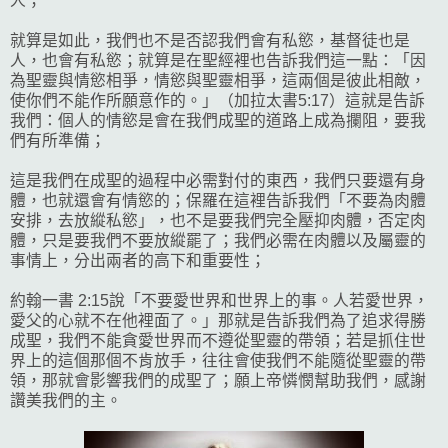
人；
就算是如此，我們也不是否認我們會有私慾，基督徒也是
人，也會有私慾；就算是在聖經裡也告訴我們這一點：「因
為聖靈與情慾相爭，情慾與聖靈相爭，這兩個是彼此相敵，
使你們不能作所願意作的。」（加拉太書5:17）這就是告訴
我們：個人的情慾是會在我們成聖的道路上成為攔阻，要我
們有所準備；
這是我們在成聖的過程中必需對付的東西，我們只要還有身
體，也就還會有情慾的；保羅在這裡告訴我們「不要為肉體
安排，去放縱私慾」，也不是要我們完全壓抑肉體，否定肉
體，只是要我們不要放縱罷了；我們必需在肉體以及屬靈的
事情上，分出兩者的高下和重要性；
約翰一書 2:15說「
不要愛世界和世界上的事。人若愛世界，
愛父的心就不在他裡面了。」那就是告訴我們為了追求得勝
成聖，我們不能貪愛世界而不遵從聖靈的帶領；若是抓住世
界上的這個那個不肯放手，往往會使我們不能隨從聖靈的帶
領，那就會影響我們的成聖了；願上帝憐憫幫助我們，感謝
讚美我們的主。