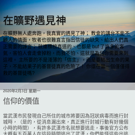
在曠野遇見神
在曠野無人處奔跑，我真實的遇見了神； 教會的講台不能不
顧人的情面，牧者也很難直言指出信徒的缺失、給出人們真
正需要的諍言； 就連標榜真道的、也都是 buf 了許多的客
氣，害怕人會走會掉粉，而我不怕、這就是為何你需要來到
這裡。 主所要的不是淺薄的「信主」，而是要結出生命的果
子，不能結果子的基督徒真的危險了！ 你還在當一個僅僅得
救的基督徒嗎?
2020年2月3日 星期一
信仰的價值
當武漢市民發現自己所住的城市將要因為冠狀病毒而進行封
城時，（是的，從消息漏出來，真正進行封城行動有好幾個
小時的時間），有許多武漢市名就想要逃走，事後官方公布
大概有五百萬人在這段時間逃出了武漢，你們能怪這些出逃