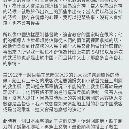
對生命的尊重，社會道德感，不犯罪的最起碼的榮譽都沒
有，為什麼人會淪落到這樣？因為沒有神！當人以為沒有神
的時候，就敢於作出以上的那些事出來；當人們以為沒有神
的時候，就存在僥倖的心理，我可以犯某些事，沒有人會知
道，也不會有後果！
所以像中國這樣壓制基督教，迫害教會的國家時在很笨；他
們的領導人也步想想將信仰從人們的價值觀裡面拿掉的話，
那他們會得到什麼樣的人民？那些人民又能夠做出什麼樣的
事出來？所以我一點也不奇怪為什麼上次的 SARS以及這次
的武漢肺炎都是出於中國，而且其中又出了那麼多自私自利
的事情。
當1912年一艘巨輪在黑暗又冰冷的北大西洋遇到船難的時
候，船上有上千名的乘客決定要讓婦女和小孩首先登上剩餘
的救生艇，要知道在那種情況下不能夠坐上救生艇等於是註
定要死亡；他們有條不紊的進行這項登艇的活動，沒有人抗
議，沒有人抓狂，因為當時船上的美國和英國的乘客絕大多
數都是基督徒。我不敢想像如果這超船上搭的都是中國乘客
或是台灣乘客，這又會是怎麼樣的決定？
此時有一個日本乘客聽到了這個決定，便潛回艙房，照了剃
刀剃了鬍鬚和腿毛，再穿上女裝，最後順利的搭上了救生