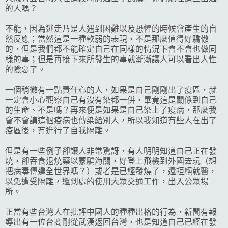
的人嗎？
不能，因為逃走乃是人遇到困難以及恐懼的時候會產生的自
然反應；當然這是一種軟弱的表現，不是那麼值得好驕傲
的，但是我們都不能確定自己在同樣的情況下會不會也做同
樣的事；但是再接下來所發生的事就漸漸讓人可以看出人性
的險惡了。
一個稍微有一點責任心的人，如果是自己剛剛出了疫區，就
一定會小心觀察自己有沒有染都一併，畢竟這是關係到自己
的生命、不是嗎？再來便是如果是自己染上了疫病，那麼我
會不會講這個疫病也傳染給別人，所以我知道有些人在出了
疫區後，有進行了自我隔離。
但是有一些例子卻讓人非常驚訝，有人明明知道自己正在發
燒，卻吞食退燒藥以蒙騙海關，好登上飛機到外國去玩（想
把病毒傳遍全世界嗎？）或者是已經發燒了，還拒絕就醫，
以免遭受隔離，還到處的使用大眾交通工作，出入公眾場
所。
正當有些台灣人在批評中國人的種種出格的行為，新聞有報
導出有一位台商剛從武漢返回台灣，也是知道自己已經在發