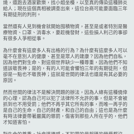
燒，還跑去酒家歡樂，找小姐坐檯，以至真的傳染這種肺炎
給人；現在這個真相被調查出來，這位台商可能要面臨三年
有期徒刑的判刑。
當然還有人見到機會就開始囤積物資，甚至是或者特別是醫
療物資、口罩、消毒水，要趁機發財，這些損人利己的事卻
有很多人爭相從事。
為什麼會有這麼多人有出格的行為？為什麼有這麼多人可以
毫不在意別人的健康、甚至是眾人的建康？因為他們自私，
因為他們對生命、對這個世界缺少一種尊重，因為他們不知
道該敬畏神；是的，有的人可能會懼怕三年的有期徒刑，但
卻是一點也不敬畏神；這就是世間的律法也還是有其必要的
原因。
然而世間的律法不是解決問題的辦法，因為人總有這種僥倖
的心理，認為自己可以犯了法律所不允許的事，但是不會被
抓到也不用受罰；他們不再乎其它所有的事，而唯一再乎的
是自己的生命，自己的財產，和自己的自由；這也是為什麼
有時法律要帶著嚴厲的懲罰，傷害到那些人所在乎的，他們
才知道害怕。