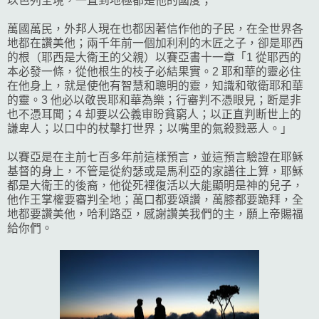
以色列全境，一直到地極都是他的國度；
萬國萬民，外邦人現在也都因著信作他的子民，在全世界各
地都在讚美他；兩千年前一個加利利的木匠之子，卻是耶西
的根（耶西是大衛王的父親）以賽亞書十一章「1 從耶西的
本必發一條，從他根生的枝子必結果實。2 耶和華的靈必住
在他身上，就是使他有智慧和聰明的靈，知識和敬衛耶和華
的靈。3 他必以敬畏耶和華為樂；行審判不憑眼見；断是非
也不憑耳聞；4 却要以公義审盼貧窮人；以正直判断世上的
謙卑人；以口中的杖擊打世界；以嘴里的氣殺戮恶人。」
以賽亞是在主前七百多年前這樣預言，並這預言驗證在耶穌
基督的身上，不管是從約瑟或是馬利亞的家譜往上算，耶穌
都是大衛王的後裔，他從死裡復活以大能顯明是神的兒子，
他作王掌權要審判全地；萬口都要頌讚，萬膝都要跪拜，全
地都要讚美他，哈利路亞，感謝讚美我們的主，願上帝賜福
給你們。