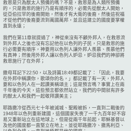
救恩是只為猷太人預備的嗎？不是，救恩是為人類所預備
的，只是救恩的施行乃是有順序的，必需先從猷太人開始，
從亞伯拉罕的後裔開始，然後才有大衛的後裔，然後這祝福
才從他們的後裔要流到萬國萬邦，並且這建立的國度要掌權
直到永遠；
我們在第11章就提過了，神從來沒有不顧外邦人，在救恩流
到外邦人之後也沒有忘記他在以色列的子民，只是救恩的施
行必需要有順序，神要用以色列人讓外邦人羨慕、羨慕他們
有真神；然後用外邦人讓以色列人妒忌，妒忌我們的神卻將
救恩施行了在外邦；
撒母耳記下22:50，以及詩篇18:49都記載了：「因此，我要
在外邦中稱讚你，歌頌你的名，」都記載了有一天，外邦人
要和以色列人在一起讚美稱頌主；這是預言嗎？事實上在兩
千年後的今天，這些預言都依然站立，我們的中間就有許多
的猷太人和我們一起敬拜讚美主；
耶路撒冷從西元七十年被滅城、聖殿被拆，一直到二戰後的
1948年以色列重新建國，這個國家失喪了一千九百年好不容
易又重新站立在這地球上，但是從兩千年前起，耶穌基督以
及他的國度都一直堅立在地上，並從耶路撒冷、撒馬利亞、