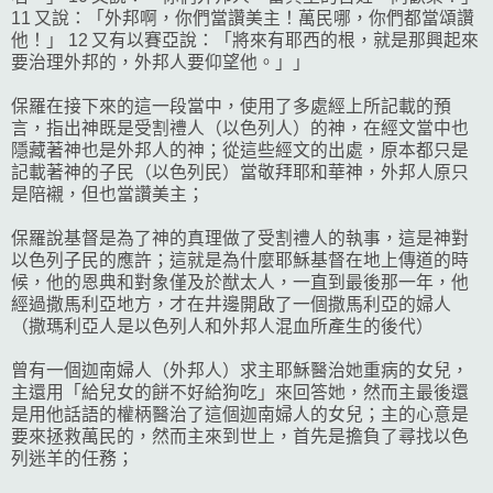
11 又說：「外邦啊，你們當讚美主！萬民哪，你們都當頌讚
他！」 12 又有以賽亞說：「將來有耶西的根，就是那興起來
要治理外邦的，外邦人要仰望他。」」
保羅在接下來的這一段當中，使用了多處經上所記載的預
言，指出神既是受割禮人（以色列人）的神，在經文當中也
隱藏著神也是外邦人的神；從這些經文的出處，原本都只是
記載著神的子民（以色列民）當敬拜耶和華神，外邦人原只
是陪襯，但也當讚美主；
保羅說基督是為了神的真理做了受割禮人的執事，這是神對
以色列子民的應許；這就是為什麼耶穌基督在地上傳道的時
候，他的恩典和對象僅及於猷太人，一直到最後那一年，他
經過撒馬利亞地方，才在井邊開啟了一個撒馬利亞的婦人
（撒瑪利亞人是以色列人和外邦人混血所產生的後代）
曾有一個迦南婦人（外邦人）求主耶穌醫治她重病的女兒，
主還用「給兒女的餅不好給狗吃」來回答她，然而主最後還
是用他話語的權柄醫治了這個迦南婦人的女兒；主的心意是
要來拯救萬民的，然而主來到世上，首先是擔負了尋找以色
列迷羊的任務；