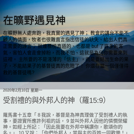
在曠野遇見神
在曠野無人處奔跑，我真實的遇見了神； 教會的講台不能不
顧人的情面，牧者也很難直言指出信徒的缺失、給出人們真
正需要的諍言； 就連標榜真道的、也都是 buf 了許多的客
氣，害怕人會走會掉粉，而我不怕、這就是為何你需要來到
這裡。 主所要的不是淺薄的「信主」，而是要結出生命的果
子，不能結果子的基督徒真的危險了！ 你還在當一個僅僅得
救的基督徒嗎?
2020年2月10日 星期一
受割禮的與外邦人的神（羅15:9）
羅馬書十五章「 8 我說，基督是為神真理做了受割禮人的執
事，要證實所應許列祖的話， 9 並叫外邦人因他的憐憫榮耀
神。如經上所記：「因此我要在外邦中稱讚你，歌頌你的
名。」 10 又說：「你們外邦人，當與主的百姓一同歡樂！」