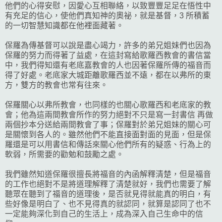
他們的心得安慰，因愛心互相聯絡，以致豐豐足足在悟性中
有充足的信心，使他們真知神的奧祕，就是基督，3 所積蓄
的一切智慧知識都在他裡面藏著。
保羅為傳基督可以說是盡心竭力，許多的弟兄姐妹們也因為
保羅的努力而得著了益處，在這封寫給歌羅西教會的書信當
中，我們得知還有老底嘉教會的人也因著保羅所傳的福音而
得了好處。老底家大城距離歌羅西並不遠，都在以弗所的東
方，雙方的教會也常有往來。
保羅關心以弗所教會，也同樣的也關心歌羅西和老底家的教
會；他為這兩間教會所作的努力絕對不只是寫一封書信 再做
兩個抄本分送給兩間教會了事；保羅對於弟兄姐妹的關心可
是關懷到各人的。雖然他們不能直接面對面的見面，但是保
羅還是可以用書信和傳話來關心他們所有的疑惑、行為上的
軟弱，所需要的勸勉和鼓勵之處。
我們雖然知道保羅很擅長將福音的內函解釋清楚，但是福音
的工作也絕對不是將道理解釋了清楚就好，我們也需要了解
聽眾在聽到了福音的道理後，是否就見得就能真的明白，有
些好像是明白了、也不見得真的就認同，就算是認同了也不
一定能夠深化到自己的生活上，成為深入自己生命中的信