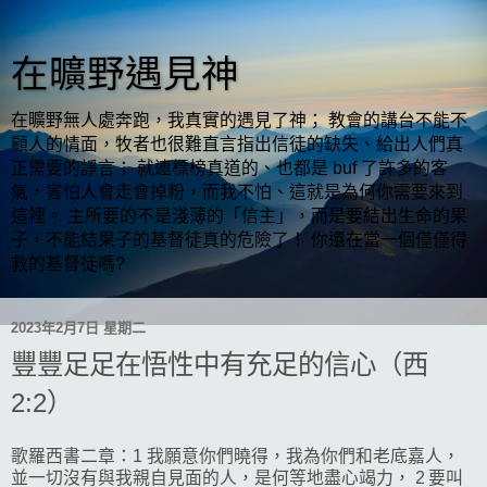
在曠野遇見神
在曠野無人處奔跑，我真實的遇見了神； 教會的講台不能不
顧人的情面，牧者也很難直言指出信徒的缺失、給出人們真
正需要的諍言； 就連標榜真道的、也都是 buf 了許多的客
氣，害怕人會走會掉粉，而我不怕、這就是為何你需要來到
這裡。 主所要的不是淺薄的「信主」，而是要結出生命的果
子，不能結果子的基督徒真的危險了！ 你還在當一個僅僅得
救的基督徒嗎?
2023年2月7日 星期二
豐豐足足在悟性中有充足的信心（西
2:2）
歌羅西書二章：1 我願意你們曉得，我為你們和老底嘉人，
並一切沒有與我親自見面的人，是何等地盡心竭力， 2 要叫