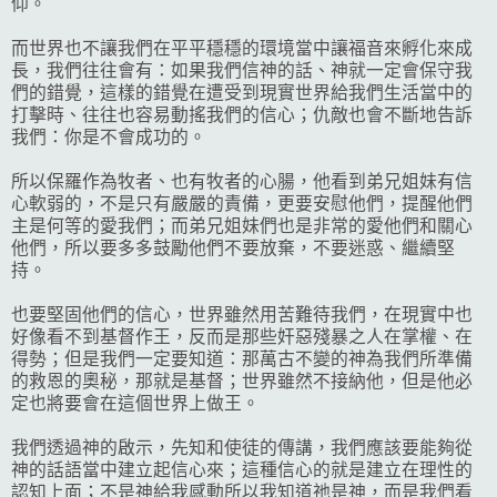
仰。
而世界也不讓我們在平平穩穩的環境當中讓福音來孵化來成
長，我們往往會有：如果我們信神的話、神就一定會保守我
們的錯覺，這樣的錯覺在遭受到現實世界給我們生活當中的
打擊時、往往也容易動搖我們的信心；仇敵也會不斷地告訴
我們：你是不會成功的。
所以保羅作為牧者、也有牧者的心腸，他看到弟兄姐妹有信
心軟弱的，不是只有嚴嚴的責備，更要安慰他們，提醒他們
主是何等的愛我們；而弟兄姐妹們也是非常的愛他們和關心
他們，所以要多多鼓勵他們不要放棄，不要迷惑、繼續堅
持。
也要堅固他們的信心，世界雖然用苦難待我們，在現實中也
好像看不到基督作王，反而是那些奸惡殘暴之人在掌權、在
得勢；但是我們一定要知道：那萬古不變的神為我們所準備
的救恩的奧秘，那就是基督；世界雖然不接納他，但是他必
定也將要會在這個世界上做王。
我們透過神的啟示，先知和使徒的傳講，我們應該要能夠從
神的話語當中建立起信心來；這種信心的就是建立在理性的
認知上面；不是神給我感動所以我知道祂是神，而是我們看