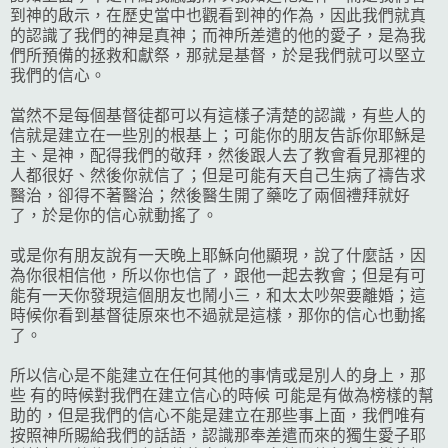
到神的啟示，在歷史當中也觀看到神的作為，因此我們就真
的認識了我們的神是真神；而神所差遣的他的愛子，是為我
們所預備的拯救和獻祭，那就是基督，於是我們就可以堅立
我們的信心。
當然不是每個基督徒都可以有這樣子清楚的認識，有些人的
信就是建立在一些別的根基上；可能你的朋友告訴你耶穌是
主、是神，配得我們的敬拜，然後跟人去了教會看見那裡的
人都很好、然後你就信了；但是可能有天自己生病了禱告求
醫治，卻得不著醫治；然後醫生開了藥吃了兩個禮拜就好
了，於是你的信心就動搖了。
或是你有朋友說有一天晚上耶穌向他顯現，說了什麼話，因
為你很相信他，所以你也信了，跟他一起去教會；但是有可
能有一天你發現這個朋友也鬧小三，和太太吵架要離婚；這
時候你看到基督徒原來也不過就是這樣，那你的信心也動搖
了。
所以信心是不能建立在任何其他的事情或是別人的身上，那
些 有的時候對我們在建立信心的時候 可能是有做為榜樣的幫
助的，但是我們的信心不能是建立在那些事上面，我們唯有
按照神所賜給我們的話語，認識那奉差遣而來的獨生愛子耶