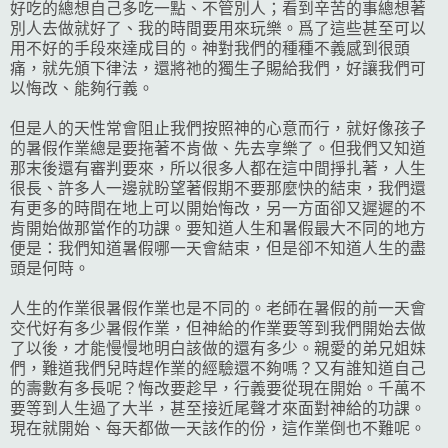
好吃的總想自己多吃一點、不管別人；看到辛苦的事總想著
別人去做就好了、我的時間要用來玩樂。爲了這些甚至可以
用不好的手段來達成目的。神對我們的種種不義感到很頭
痛，就先頒下律法，還將祂的獨生子賜給我們，好讓我們可
以悔改、能夠行義。
但是人的天性常會阻止我們按照神的心意而行，就好像孩子
的暑假作業總是要拖著不肯做、先去享樂了。但我們又知道
那末後還有審判要來，所以很多人都在這中間掙扎著，人生
很長、許多人一邊就盼望著假期不要那麼快的結束，我們還
有更多的時間在地上可以開始悔改，另一方面卻又遲遲的不
肯開始做那當作的功課。要知道人生和暑假最大不同的地方
便是：我們知道暑假哪一天會結束，但是卻不知道人生的盡
頭是何時。
人生的作業很暑假作業也是不同的。老師在暑假的前一天會
交代好有多少暑假作業，但神給的作業要等到我們開始去做
了以後，才能慢慢地明白該做的還有多少。親愛的弟兄姐妹
們，難道我們兒時趕作業的經驗還不夠嗎？又有誰知道自己
的壽數有多長呢？悔改要趁早，行義要從現在開始。千萬不
要等到人生過了大半，甚至接近尾聲才來面對神給的功課。
現在就開始、每天都做一天該作的份，這作業倒也不難呢。