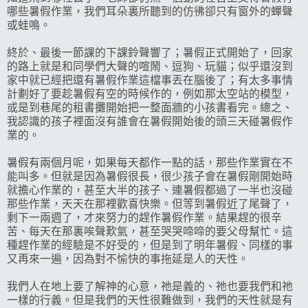
哪些暑假作業，我們耳朵裏所聽到的仿彿卻只有窗外的蟬聲
或蛙鳴。
終於、最後一節課的下課鈴聲響了；暑假正式開始了，回家
的路上就是和同學們大聲的喧鬧、逗狗、玩貓；似乎還沒到
家中就已經把還有暑假作業這檔事丟在腦後了；有太多事情
計劃好了要趁暑假有空的時候作的，例如那太空站的模型，
或是到巷尾的租書攤開始把一整面牆的小孩書看完。總之、
我認識的孩子裡面沒有誰會在暑假開始後的頭三天碰暑假作
業的。
暑假有兩個月呢，如果每天都作一點的話，那些作業實在不
能叫多。但就是因為暑假很長，很少孩子會在暑假剛開始時
就擔心作業的，甚至大半的孩子、連暑假都過了一半也沒碰
那些作業，天天在那裡歡喜快樂。但等到暑假近了尾聲了，
剩下一兩週了，才來努力的趕作暑假作業。結果趕的很辛
苦、每天在那裏唉聲歎氣，甚至哭哭啼啼的要父母幫忙。這
種趕作業的經驗是不好受的，但是到了明年暑假、同樣的事
又再來一遍，因為對不愉快的事拖延是人的天性。
我們人在地上要了解神的心意，祂是義的、祂也要我們和祂
一樣的行義。但是我們的天性很難做到，我們的天性就是有