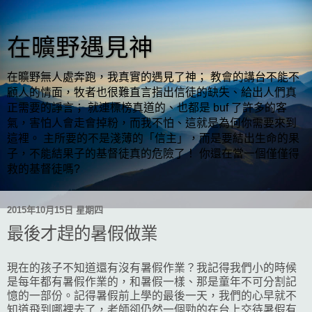
在曠野遇見神
在曠野無人處奔跑，我真實的遇見了神； 教會的講台不能不
顧人的情面，牧者也很難直言指出信徒的缺失、給出人們真
正需要的諍言； 就連標榜真道的、也都是 buf 了許多的客
氣，害怕人會走會掉粉，而我不怕、這就是為何你需要來到
這裡。 主所要的不是淺薄的「信主」，而是要結出生命的果
子，不能結果子的基督徒真的危險了！ 你還在當一個僅僅得
救的基督徒嗎?
2015年10月15日 星期四
最後才趕的暑假做業
現在的孩子不知道還有沒有暑假作業？我記得我們小的時候
是每年都有暑假作業的，和暑假一樣、那是童年不可分割記
憶的一部份。記得暑假前上學的最後一天，我們的心早就不
知道飛到哪裡去了，老師卻仍然一個勁的在台上交待暑假有