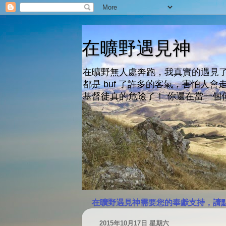
在曠野遇見神
在曠野無人處奔跑，我真實的遇見了
都是 buf 了許多的客氣，害怕
基督徒真的危險了！ 你還在當一個
在曠野遇見神需要您的奉獻支持，請
2015年10月17日 星期六