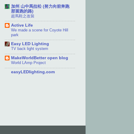
加州 山中馬拉松 (努力向前奔跑
那當跑的路)
超馬鞋之改裝
Active Life
We made a scene for Coyote Hill
park
Easy LED Lighting
TV back light system
MakeWorldBetter open blog
World LAmp Project
easyLEDlighting.com