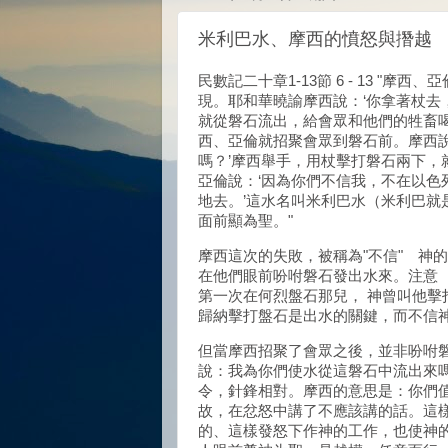
米利巴水、摩西的憤怒與撍越
民數記二十章1-13節 6 - 13 
現。耶和華曉諭摩西說：‘你拿著杖
就從磐石流出，給會眾和他們的牲畜喝
西、亞倫就招聚會眾到磐石前。摩西
嗎？’摩西舉手，用杖擊打磐石兩下
亞倫說：‘因為你們不信我，不在以
地去。’這水名叫米利巴水（米利巴
面前顯為聖。"
摩西這次的失敗，被稱為"不信" 神
在他們眼前吩咐磐石發出水來。注意 
第一次在何烈盤石那兒， 神曾叫他擊
歸納擊打盤石是出水的關鍵，而不信
但當摩西招聚了會眾之後，並非吩咐
說：我為你們使水從這磐石中流出來
令，針鋒相對。摩西的意思是：你們
故，在忿怒中講了不應該講的話。這
的、這樣發怒下作神的工作，也使神