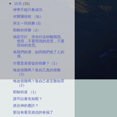
▼
10月
(35)
神學不能只教成功
何耀珊按牧 （短）
與主一同得勝 (3)
耶穌的得勝（2）
倘若可行，求你叫這杯離開我。
然而，不要照我的意思，只要
照祢的意思。
免我們的債，如同我們免了人的
債。
什麼是基督徒的得勝？（1）
悔改很難嗎？靠自己真的很難
（3）
悔改很難嗎？靠自己甚至難知罪
（2）
耶穌的道 （1）
誰可以膏先知呢？
抓住神的應許？
那沒有看見就信的有福了