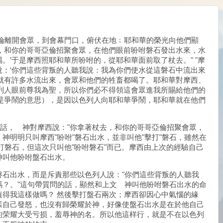
"摩西、亞倫離開會眾，到會幕門口，俯伏在地﹔耶和華的榮光向他們顯
去，和你的哥哥亞倫招聚會眾，在他們眼前吩咐磐石發出水來，水
。’于是摩西照耶和華所吩咐的，從耶和華面前取了杖去。" "摩
說：‘你們這些背叛的人聽我說：我為你們使水從這磐石中流出來
，就有許多水流出來，會眾和他們的牲畜都喝了。耶和華對摩西、
色列人眼前尊我為聖，所以你們必不得領這會眾進我所賜給他們的
就是爭鬧的意思），是因以色列人向耶和華爭鬧，耶和華就在他們
的話， 神對摩西說："你拿著杖去，和你的哥哥亞倫招聚會眾，
神明明只叫摩西"吩咐"磐石出水，並非叫他"擊打"磐石，雖然在
打磐石，但這次只叫他"吩咐磐石"而已。摩西由上次的經驗自己
神叫他吩咐盤石出水。
磐石出水，而是斥責那些以色列人說："你們這些背叛的人聽我
嗎？。"這句帶質問的話，顯然和上文 神叫他吩咐磐石出水的命
值得我這樣做嗎？ 然後擊打盤石兩次；摩西卻因心中氣惱的緣
樣自己發怒，也沒有歸榮耀於神，好像使盤石出水是在於他自己
的荣耀大受亏损，羞辱神的名。所以他這样行，就是不在以色列