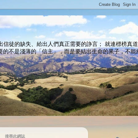
出信徒的缺失、給出人們真正需要的諍言； 就連標榜真
主所要的不是淺薄的「信主」，而是要結出生命的果子，不能
搜尋此網誌