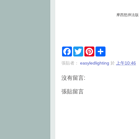
摩西怒摔法版
F
T
P
S
a
w
i
h
c
i
n
a
張貼者：
easyledlighting
於
上午10:46
e
t
t
r
b
t
e
e
o
e
r
沒有留言:
o
r
e
k
s
t
張貼留言