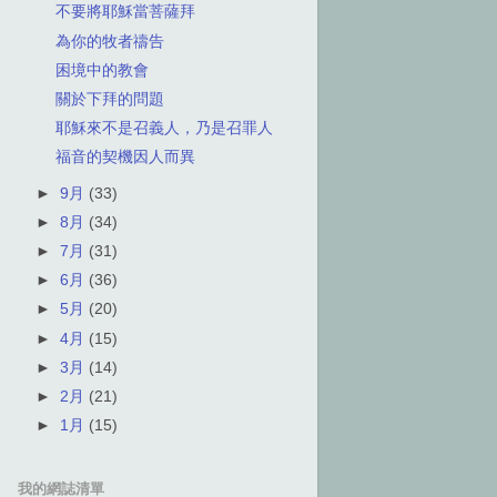
不要將耶穌當菩薩拜
為你的牧者禱告
困境中的教會
關於下拜的問題
耶穌來不是召義人，乃是召罪人
福音的契機因人而異
►
9月
(33)
►
8月
(34)
►
7月
(31)
►
6月
(36)
►
5月
(20)
►
4月
(15)
►
3月
(14)
►
2月
(21)
►
1月
(15)
我的網誌清單