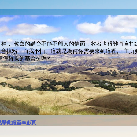
神； 教會的講台不能不顧人的情面，牧者也很難直言指
人會走會掉粉，而我不怕、這就是為何你需要來到這裡。 
僅僅得救的基督徒嗎?
點擊此處至奉獻頁