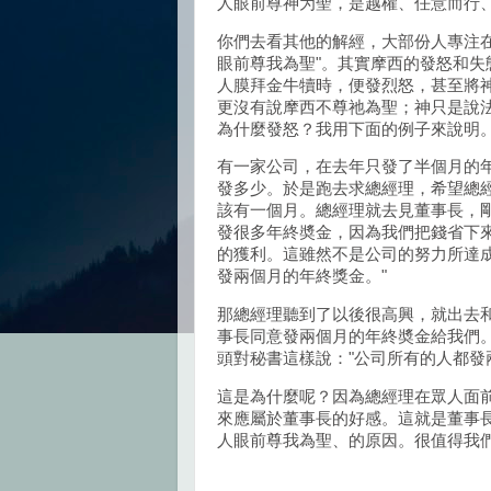
人眼前尊神为聖，是越權、任意而行
你們去看其他的解經，大部份人專注
眼前尊我為聖"。其實摩西的發怒和
人膜拜金牛犢時，便發烈怒，甚至將
更沒有說摩西不尊祂為聖；神只是說
為什麼發怒？我用下面的例子來說明
有一家公司，在去年只發了半個月的
發多少。於是跑去求總經理，希望總
該有一個月。總經理就去見董事長，
發很多年終奬金，因為我們把錢省下
的獲利。這雖然不是公司的努力所達
發兩個月的年終獎金。"
那總經理聽到了以後很高興，就出去
事長同意發兩個月的年終奬金給我們
頭對秘書這樣說："公司所有的人都發
這是為什麼呢？因為總經理在眾人面
來應屬於董事長的好感。這就是董事
人眼前尊我為聖、的原因。很值得我