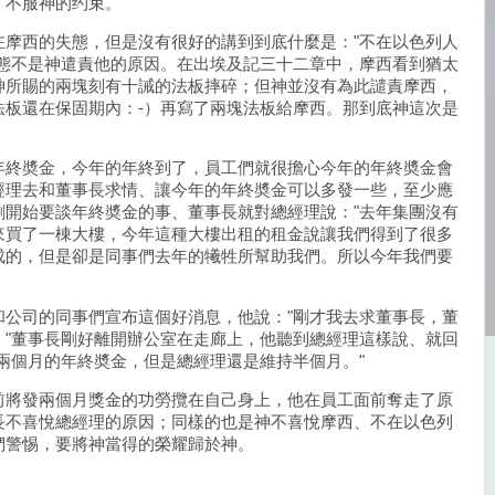
、不服神的约束。
在摩西的失態，但是沒有很好的講到到底什麼是："不在以色列人
失態不是神遣責他的原因。在出埃及記三十二章中，摩西看到猶太
神所賜的兩塊刻有十誡的法板摔碎；但神並沒有為此譴責摩西，
法板還在保固期內：-）再寫了兩塊法板給摩西。那到底神這次是
。
年終奬金，今年的年終到了，員工們就很擔心今年的年終奬金會
經理去和董事長求情、讓今年的年終奬金可以多發一些，至少應
剛開始要談年終奬金的事、董事長就對總經理說："去年集團沒有
來買了一棟大樓，今年這種大樓出租的租金說讓我們得到了很多
成的，但是卻是同事們去年的犧牲所幫助我們。所以今年我們要
和公司的同事們宣布這個好消息，他說："剛才我去求董事長，董
。"董事長剛好離開辦公室在走廊上，他聽到總經理這樣說、就回
兩個月的年終奬金，但是總經理還是維持半個月。"
前將發兩個月獎金的功勞攬在自己身上，他在員工面前奪走了原
長不喜悅總經理的原因；同樣的也是神不喜悅摩西、不在以色列
們警惕，要將神當得的榮耀歸於神。