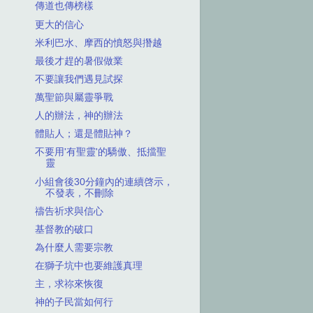
傳道也傳榜樣
更大的信心
米利巴水、摩西的憤怒與撍越
最後才趕的暑假做業
不要讓我們遇見試探
萬聖節與屬靈爭戰
人的辦法，神的辦法
體貼人；還是體貼神？
不要用'有聖靈'的驕傲、抵擋聖
靈
小組會後30分鐘內的連續啓示，
不發表，不刪除
禱告祈求與信心
基督教的破口
為什麼人需要宗教
在獅子坑中也要維護真理
主，求祢來恢復
神的子民當如何行