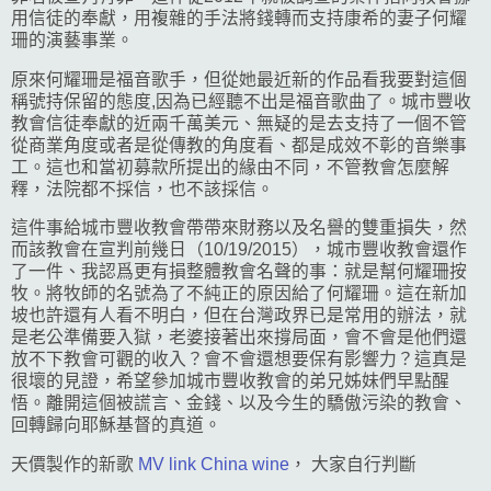
用信徒的奉獻，用複雜的手法將錢轉而支持康希的妻子何耀
珊的演藝事業。
原來何耀珊是福音歌手，但從她最近新的作品看我要對這個
稱號持保留的態度,因為已經聽不出是福音歌曲了。城市豐收
教會信徒奉獻的近兩千萬美元、無疑的是去支持了一個不管
從商業角度或者是從傳教的角度看、都是成效不彰的音樂事
工。這也和當初募款所提出的緣由不同，不管教會怎麼解
釋，法院都不採信，也不該採信。
這件事給城市豐收教會帶帶來財務以及名譽的雙重損失，然
而該教會在宣判前幾日（10/19/2015），城市豐收教會還作
了一件、我認爲更有損整體教會名聲的事：就是幫何耀珊按
牧。將牧師的名號為了不純正的原因給了何耀珊。這在新加
坡也許還有人看不明白，但在台灣政界已是常用的辦法，就
是老公準備要入獄，老婆接著出來撐局面，會不會是他們還
放不下教會可觀的收入？會不會還想要保有影響力？這真是
很壞的見證，希望參加城市豐收教會的弟兄姊妹們早點醒
悟。離開這個被謊言、金錢、以及今生的驕傲污染的教會、
回轉歸向耶穌基督的真道。
天價製作的新歌
MV link
China wine
， 大家自行判斷