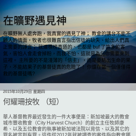
在曠野遇見神
在曠野無人處奔跑，我真實的遇見了神； 教會的講台不能不
顧人的情面，牧者也很難直言指出信徒的缺失、給出人們真
正需要的諍言； 就連標榜真道的、也都是 buf 了許多的客
氣，害怕人會走會掉粉，而我不怕、這就是為何你需要來到
這裡。 主所要的不是淺薄的「信主」，而是要結出生命的果
子，不能結果子的基督徒真的危險了！ 你還在當一個僅僅得
救的基督徒嗎?
2015年10月29日 星期四
何耀珊按牧 （短）
華人基督教界最近發生的一件大事便是：新加坡最大的教會
城市豐收教會（City Harvest Church）的創立主任牧師康
希、以及五位教會的執事被新加坡法院以背信、以及其它的
罪名被宣判有罪。這件從2012年就被調查的案件指向教會挪