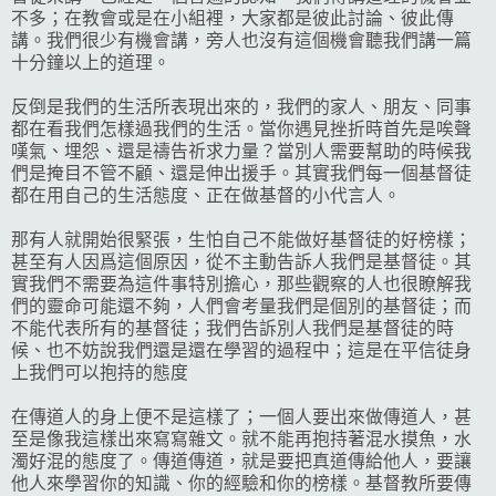
不多；在教會或是在小組裡，大家都是彼此討論、彼此傳
講。我們很少有機會講，旁人也沒有這個機會聽我們講一篇
十分鐘以上的道理。
反倒是我們的生活所表現出來的，我們的家人、朋友、同事
都在看我們怎樣過我們的生活。當你遇見挫折時首先是唉聲
嘆氣、埋怨、還是禱告祈求力量？當別人需要幫助的時候我
們是掩目不管不顧、還是伸出援手。其實我們每一個基督徒
都在用自己的生活態度、正在做基督的小代言人。
那有人就開始很緊張，生怕自己不能做好基督徒的好榜樣；
甚至有人因爲這個原因，從不主動告訴人我們是基督徒。其
實我們不需要為這件事特別擔心，那些觀察的人也很瞭解我
們的靈命可能還不夠，人們會考量我們是個別的基督徒；而
不能代表所有的基督徒；我們告訴別人我們是基督徒的時
候、也不妨說我們還是還在學習的過程中；這是在平信徒身
上我們可以抱持的態度
在傳道人的身上便不是這樣了；一個人要出來做傳道人，甚
至是像我這樣出來寫寫雜文。就不能再抱持著混水摸魚，水
濁好混的態度了。傳道傳道，就是要把真道傳給他人，要讓
他人來學習你的知識、你的經驗和你的榜樣。基督教所要傳