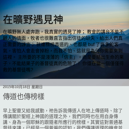
在曠野遇見神
在曠野無人處奔跑，我真實的遇見了神； 教會的講台不能不
顧人的情面，牧者也很難直言指出信徒的缺失、給出人們真
正需要的諍言； 就連標榜真道的、也都是 buf 了許多的客
氣，害怕人會走會掉粉，而我不怕、這就是為何你需要來到
這裡。 主所要的不是淺薄的「信主」，而是要結出生命的果
子，不能結果子的基督徒真的危險了！ 你還在當一個僅僅得
救的基督徒嗎?
2015年10月18日 星期日
傳道也傳榜樣
早上聖靈又給我感動，祂告訴我傳道人在地上傳道時、除了
傳講關於聖經上神國的道理之外，我們同時也在用自身傳
講、身為一個耶穌的跟隨者所應行的榜樣。其實這對普通基
督徒來講，已經是一個普遍的認知，我們傳講道理的機會並