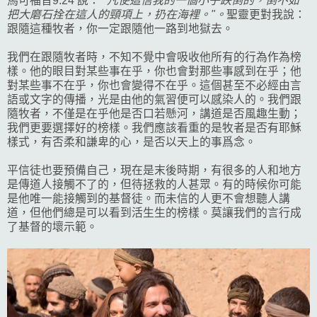
馬可福音9:24 說："
凡使這信我的一個小子跌倒的，倒不如
把大磨石拴在這人的頸項上，扔在海裡。"。
聖靈更對我說：
跟隨這種牧者，你一定跟隨他一路到地獄去。
我們在跟隨牧者時，不知不覺中會吸收他所有的行為作為榜
樣。他的眼目對某些事在乎，你也會對那些事感到在乎；他
對某些事不在乎，你也會變得不在乎。這個甚至不必經由言
語或文字的傳播，光是由他的氣習便可以感染人的。我們跟
隨牧者，不僅是在乎他是否口若懸河，講道是否風趣生動；
我們更要選擇好的榜樣。我們應該看重的是牧者是否有耶穌
樣式，有否柔和謙卑的心，是否以天上的事爲念。
平信徒也要預備自己，現在是末後時期，有很多的人和地方
是傳道人接觸不了的，但待拯救的人甚眾。有的時候你可能
是他唯一能接觸到的基督徒。而未信的人更不會想聽人講
道，但他們總是可以看到活生生的榜樣。莫讓我們的言行成
了基督的壞示範。