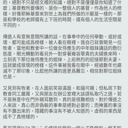
的，絕對不只是經文裡的知識，絕對不是僅僅是你知道了什
麼；基督教所要傳的、是你一整個人的基督，作為他人的榜
樣。好像耶穌基督來到世上為我們所做的示範是一樣的。那
是和學校的老師還有上下班的時間，還有個人的生活空間是
不同的。
傳道人有意無意間所講的話，在事奉中的任何舉動、或好或
壞、都可能成爲榜樣，被人看在眼裡。我自已就曾眼見一位
牧者，當他和教會中一位做女侍應生的中年姐妹講話的敷衍
態度，眼光轉動到看另外一對穿著雍容華貴的夫婦進來時，
立刻丟下那位做侍應生的姐妹、上前熱烈的迎接那對夫妻。
這就變成很壞的榜樣。這件事被我看在眼中，經過數年也磨
滅不了那印象，比起他所講的道更爲難忘，相信對那位姐妹
也是。
又見到有牧者，在人面前笑容滿面，和藹可親；但私底下對
教會同工嚴厲，又與朋友在辦公室裡大談謀私取巧之道。若
不是無意中在門外親耳聽到，真的是很難相信。對於傳道之
人來說，真心而非偽裝的事奉是絕對必要的；而掩蓋的事沒
有不露出來的，隱藏的事沒有不被人知道的。虛假的東西是
成不了真榜樣的。