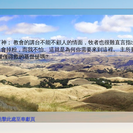
神； 教會的講台不能不顧人的情面，牧者也很難直言指
人會走會掉粉，而我不怕、這就是為何你需要來到這裡。 
僅僅得救的基督徒嗎?
點擊此處至奉獻頁