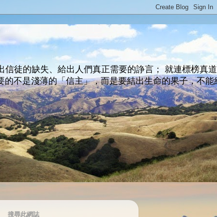
出信徒的缺失、給出人們真正需要的諍言； 就連標榜真
主所要的不是淺薄的「信主」，而是要結出生命的果子，不能
搜尋此網誌