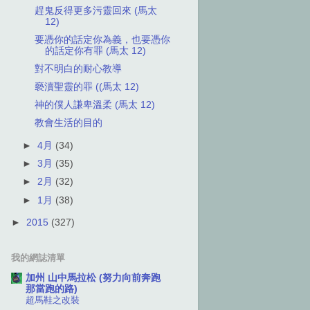
趕鬼反得更多污靈回來 (馬太
12)
要憑你的話定你為義，也要憑你
的話定你有罪 (馬太 12)
對不明白的耐心教導
褻瀆聖靈的罪 ((馬太 12)
神的僕人謙卑溫柔 (馬太 12)
教會生活的目的
►
4月
(34)
►
3月
(35)
►
2月
(32)
►
1月
(38)
►
2015
(327)
我的網誌清單
加州 山中馬拉松 (努力向前奔跑
那當跑的路)
超馬鞋之改裝