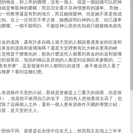
體的悔改，和上帝的憐憫，沒有一個人、或是一個組織可以把神
做就是奪取神的榮耀；而且完全看不見神僕應有的謙卑。
對她，
的一些教導還是有對的地方，而且她很愛神。但是她不算是很成
先知。在上一次預言不準之後，她應該明白神的心意，自己謙卑
的榮耀。一個不能明白、不服從神心意的先知就只能被稱為假先
黃金的道路，還有許多自稱上過天堂的人都說看過黃金的街道和
有黃金的道路和玻璃海嗎？還是天堂裡會有比大峽谷更美的峽
天堂裡是千變萬化的，那為什麼這些人都看到黃金的街道和玻璃
堂的迎客區，包括約翰以及其他的人都是到這個區來參觀的。二
夜有所夢"，這是個連外邦人都明白的道理，會不會這些人看了
這種夢？看到這種幻覺。
人有資格作天堂的介紹，那就是曾被提上三重天的保羅，但是保
章），他居然不敢用自己的名字，恐怕有人把他看得太高了，也
實除了這兩個人之外，還有一個人更有資格作天國的導覽介紹，
基督，是天堂的主人。
一部份不同、基督是在永恆中住在天上；然而我主在地上三年半