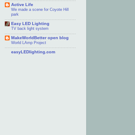
Active Life
We made a scene for Coyote Hill
park
Easy LED Lighting
TV back light system
MakeWorldBetter open blog
World LAmp Project
easyLEDlighting.com