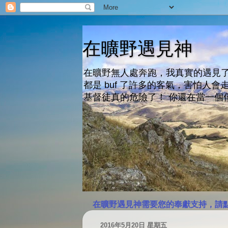
在曠野遇見神
在曠野無人處奔跑，我真實的遇見了
都是 buf 了許多的客氣，害怕
基督徒真的危險了！ 你還在當一個
在曠野遇見神需要您的奉獻支持，請
2016年5月20日 星期五