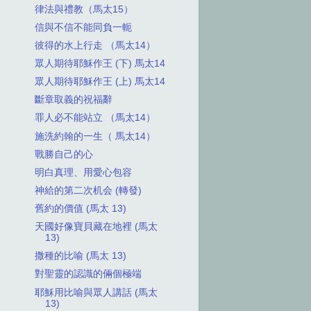
律法與禮教（馬太15）
信與不信不能同負一軛
彼得的水上行走 （馬太14）
眾人期待耶穌作王 (下) 馬太14
眾人期待耶穌作王 (上) 馬太14
斷章取義的祝福辭
罪人必不能站立 （馬太14）
施洗約翰的一生（ 馬太14）
戰勝自己的心
明白真理、用愛心包容
神給的第二次机会 (轉發)
舊約的價值 (馬太 13)
天國好像寶貝藏在地裡 (馬太
13)
撒種的比喻 (馬太 13)
對聖靈的認識的倆個極端
耶穌用比喻與眾人講話 (馬太
13)