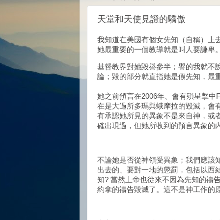
天堂和天使見證的驕傲
我知道在美國有個女先知（自稱）上
她最重要的一個教導就是叫人要謙卑
基督教界對她毀譽參半；譽的我就不
論；毀的部分就直指她是假先知，最重
她之前預言在2006年、會有殞星擊中
在是大過所多瑪與蛾摩拉的毀滅，會有
有承認她所見的異象不是來自神，或
確出現過，但她所收到的預言異象的
不論她是否從神領受異象；我們應該
出去的、要對一地的懲罰，包括以西
知? 當然上帝也從來不因為先知的禱
約拿的禱告毀滅了。這不是神工作的