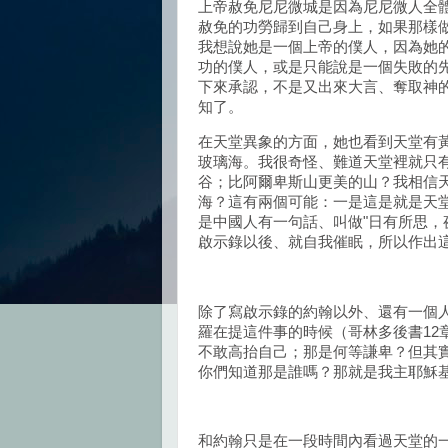
上帝赦免尼尼微城是因為尼尼微人全
赦免的功勞歸到自己身上，如果那樣
我想說她是一個上帝的僕人，因為她
功的僕人，或是只能說是一個失敗的
下來承認，不是又出來大言、奪取神
知了。
在天堂異象的方面，她也看到天堂有
玻璃海。我很奇怪、難道天堂裡就只
谷；比阿爾卑斯山更美的山？我相信
海？這有兩個可能：一是這是就是天
是中國人有一句話、叫做"日有所思，
啟示錄以後、就自我催眠，所以作出
除了寫啟示錄的約翰以外、還有一個
羅在提這件事的時候（哥林多後書12
不敢高抬自己；那是何等謙卑？但其
你們知道那是誰嗎？那就是我主耶穌
和約翰只是在一段時間內看過天堂的