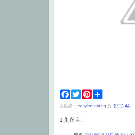
F
T
P
S
a
w
i
h
c
i
n
a
張貼者：
easyledlighting
於
下午2:44
e
t
t
r
b
t
e
e
o
e
r
1 則留言:
o
r
e
k
s
t