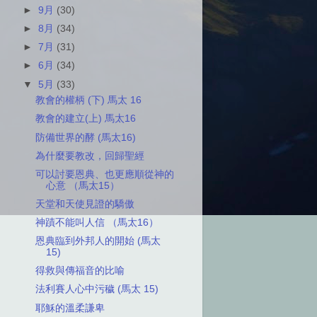
►
9月
(30)
►
8月
(34)
►
7月
(31)
►
6月
(34)
▼
5月
(33)
教會的權柄 (下) 馬太 16
教會的建立(上) 馬太16
防備世界的酵 (馬太16)
為什麼要教改，回歸聖經
可以討要恩典、也更應順從神的
心意 （馬太15）
天堂和天使見證的驕傲
神蹟不能叫人信 （馬太16）
恩典臨到外邦人的開始 (馬太
15)
得救與傳福音的比喻
法利賽人心中污穢 (馬太 15)
耶穌的溫柔謙卑