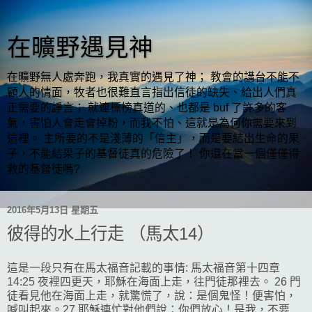
在曠野遇見神
在曠野無人處奔跑，我真實的遇見了神； 教會的講台不能不
顧人的情面，牧者也很難直言指出信徒的缺失、給出人們真
正需要的諍言； 就連標榜真道的、也都是 buf 了許多的客
氣，害怕人會走會掉粉，而我不怕、這就是為何你需要來到
這裡。 主所要的不是淺薄的「信主」，而是要結出生命的果
子，不能結果子的基督徒真的危險了！ 你還在當一個僅僅得
救的基督徒嗎?
2016年5月13日 星期五
彼得的水上行走 （馬太14）
這是一段只有在馬太福音記載的事情: 馬太福音第十四章
14:25 夜裡四更天，耶穌在海面上走，往門徒那裡去。 26 門
徒看見他在海面上走，就驚慌了，說：是個鬼怪！便害怕，
喊叫起來。27 耶穌連忙對他們說：你們放心！是我，不要