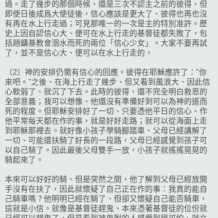
過。走了幾步的那個時候、還是三次不認主之前的彼得，但
即使日後成爲大使徒後，信心應該是更大了、彼得也再也沒
有再在水上行走過；可見那唯一的一次是主的特別准許。歷
史上因自認信心大、便可在水上行走的基督徒都失敗了，包
括趙鏞基教會溺水而死的兩位「信心少女」。大家不要再試
了，並不是信心大、便可以在水上行走的。
（2）神的安排仍需有信心的回應。彼得在耶穌應許了："你
來吧。"之後、在海上行走了幾步、但又看到風浪大、因此信
心軟弱了、就沉了下去。此時的彼得、還不完全明白救恩的
全部意義；我可以想像、他還沒有準備好到可以為神的道而
死的程度。但耶穌安排好了一切、只要憑他平日的信心、作
他平常每天都在作的事，就是好好走路；就可以從海面上走
到耶穌那裡去。就好像小孩子學騎腳踏車、父母已經講解了
一切、可能還扶騎了好長的一段路，父母已經感覺到孩子可
以自己騎了。因此最後父母雙手一放，小孩子就搖搖晃晃的
騎起來了。
本來可以好好的騎、但是突然之間，他了解到父母已經放開
手沒有在扶了，因此就懷疑了自己正在作的事：我真的能自
己騎車嗎？他明明已經在騎了、但卻又懷疑自己能否騎車，
這就是小信。就像是基督徒趕鬼、本來憑著基督徒的位份就