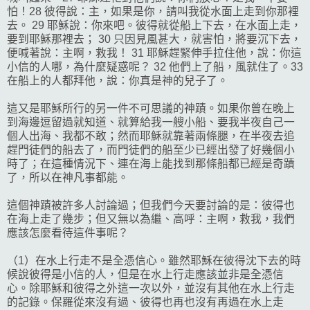
怕！28 彼得說：主，如果是你，請叫我從水面上走到你那裡
去。 29 耶穌說：你來吧。彼得就從船上下去，在水面上走，
要到耶穌那裡去； 30 只因見風甚大，就害怕，將要沉下去，
便喊著說：主啊，救我！ 31 耶穌趕緊伸手拉住他，說：你這
小信的人哪，為什麼疑惑呢？ 32 他們上了船，風就住了。33
在船上的人都拜他，說：你真是神的兒子了。
這又是耶穌所行的另一件不可思議的神蹟。如果你曾在晚上
到海邊逗留過就知道、就算給我一艘小船、要我半夜自己一
個人出海、我都不敢；然而耶穌就靠著兩條腿，在半夜去追
趕門徒們的船去了，而門徒們的船至少已經出發了好幾個小
時了；在這種情況下、連在海上能找到那條船都已經是奇蹟
了，所以在神凡事都能。
這個神蹟被許多人討論過；但我們今天要討論的是：彼得也
在海上走了幾步；但又無以為繼、高呼：主啊，救我，我們
應該怎麼看待這件事呢？
（1）在水上行走不是全憑信心。雖然耶穌在彼得沈下去的時
候說彼得是小信的人，但是在水上行走應該並非是全憑信
心。除耶穌和彼得之外這一次以外，並沒有其他在水上行走
的記錄。保羅從來沒有過、彼得也再也沒有再過在水上走