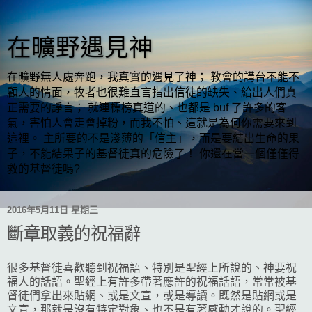
在曠野遇見神
在曠野無人處奔跑，我真實的遇見了神； 教會的講台不能不
顧人的情面，牧者也很難直言指出信徒的缺失、給出人們真
正需要的諍言； 就連標榜真道的、也都是 buf 了許多的客
氣，害怕人會走會掉粉，而我不怕、這就是為何你需要來到
這裡。 主所要的不是淺薄的「信主」，而是要結出生命的果
子，不能結果子的基督徒真的危險了！ 你還在當一個僅僅得
救的基督徒嗎?
2016年5月11日 星期三
斷章取義的祝福辭
很多基督徒喜歡聽到祝福語、特別是聖經上所說的、神要祝
福人的話語。聖經上有許多帶著應許的祝福話語，常常被基
督徒們拿出來貼網、或是文宣，或是導讀。既然是貼網或是
文宣，那就是沒有特定對象、也不是有著感動才說的。聖經