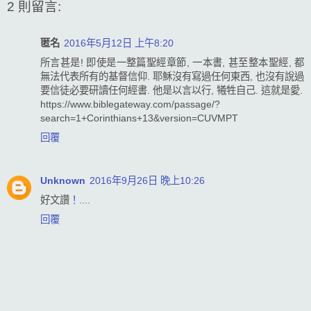
2 則留言:
匿名
2016年5月12日 上午8:20
所言甚是! 即使是一整篇聖經章節, 一本書, 甚至整本聖經, 都
無法代表所有的基督信仰. 耶穌沒有寫過任何東西, 也沒有說過
要信徒必要研讀任何經書. 他是以言以行, 犧牲自己. 這就是愛.
https://www.biblegateway.com/passage/?
search=1+Corinthians+13&version=CUVMPT
回覆
Unknown
2016年9月26日 晚上10:26
好文讚
！
.
.
.
.
回覆