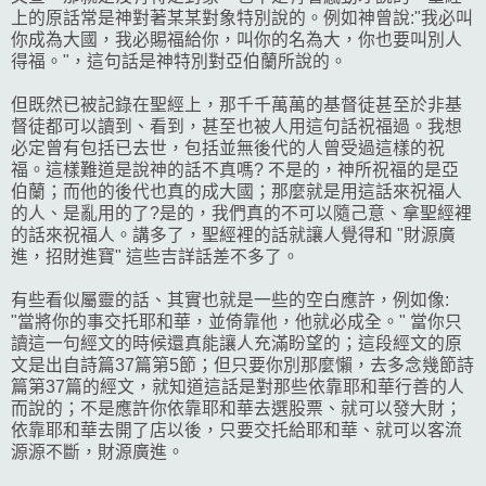
上的原話常是神對著某某對象特別說的。例如神曾說:"我必叫
你成為大國，我必賜福給你，叫你的名為大，你也要叫別人
得福。"，這句話是神特別對亞伯蘭所說的。
但既然已被記錄在聖經上，那千千萬萬的基督徒甚至於非基
督徒都可以讀到、看到，甚至也被人用這句話祝福過。我想
必定曾有包括已去世，包括並無後代的人曾受過這樣的祝
福。這樣難道是說神的話不真嗎? 不是的，神所祝福的是亞
伯蘭；而他的後代也真的成大國；那麼就是用這話來祝福人
的人、是亂用的了?是的，我們真的不可以隨己意、拿聖經裡
的話來祝福人。講多了，聖經裡的話就讓人覺得和 "財源廣
進，招財進寶" 這些吉詳話差不多了。
有些看似屬靈的話、其實也就是一些的空白應許，例如像:
"當將你的事交托耶和華，並倚靠他，他就必成全。" 當你只
讀這一句經文的時候還真能讓人充滿盼望的；這段經文的原
文是出自詩篇37篇第5節；但只要你別那麼懶，去多念幾節詩
篇第37篇的經文，就知道這話是對那些依靠耶和華行善的人
而說的；不是應許你依靠耶和華去選股票、就可以發大財；
依靠耶和華去開了店以後，只要交托給耶和華、就可以客流
源源不斷，財源廣進。