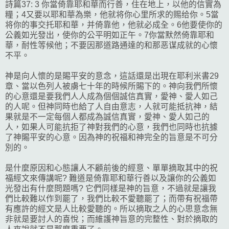
詩篇37: 3 你當倚靠耶和華而行善，住在地上，以他的信實為
糧；4又要以耶和華為樂，他就将你心里所求的赐给你。5當
将你的事交托耶和華，并倚靠他，他就必成全。6他要使你的
公義如光發出，使你的公平明如正午。7你當默然倚靠耶和
華，耐性等候他；不要因那道路通達的和那恶谋成就的心懷
不平。
神是向人懷的是賜平安的意念，這話還是出現在耶利米書29
章、當以色列人被虜七十年的時候所賜下的。神向我們所懷
的心意還是要我們人人成為個個誠信真實，愛神、愛人如己
的人呢。但神同時也給了人自由意志，人就可能抵抗神，結
果就是不一定每個人都成為誠信真實，愛神、愛人如己的
人，如果人可能抗拒了神對我們的心意，我們也同時也抗據
了神賜平安的心意。因為神的祝福和神完全的旨意是不可分
別的。
是什麼原因和心態讓人不顧前後的經意、單單摘取其中的祝
福經文來傳講呢? 難道是倚靠耶和華行善以及讓你的公義如
光發出有什麼問題嗎? 它們同樣是神的旨意，不過就是讓我
們比較難以作到罷了，我們比較不愛聽罷了；而帶有祝福帶
有應許的經文是人比較愛聽的。所以摘取之人的心思意念無
非就是要討人的喜悅；而維護神旨意的完整性、對於摘取的