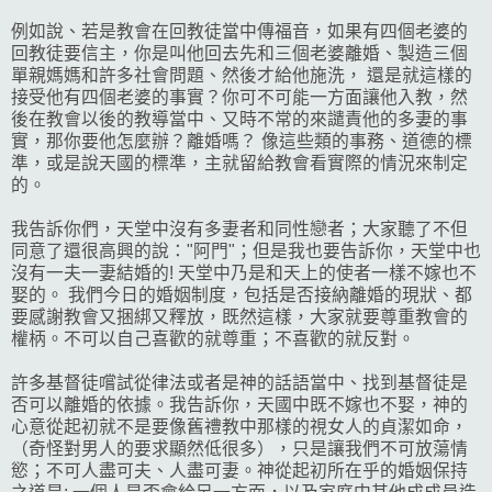
例如說、若是教會在回教徒當中傳福音，如果有四個老婆的
回教徒要信主，你是叫他回去先和三個老婆離婚、製造三個
單親媽媽和許多社會問題、然後才給他施洗， 還是就這樣的
接受他有四個老婆的事實？你可不可能一方面讓他入教，然
後在教會以後的教導當中、又時不常的來譴責他的多妻的事
實，那你要他怎麼辦？離婚嗎？ 像這些類的事務、道德的標
準，或是說天國的標準，主就留給教會看實際的情況來制定
的。
我告訴你們，天堂中沒有多妻者和同性戀者；大家聽了不但
同意了還很高興的說："阿門"；但是我也要告訴你，天堂中也
沒有一夫一妻結婚的! 天堂中乃是和天上的使者一樣不嫁也不
娶的。 我們今日的婚姻制度，包括是否接納離婚的現狀、都
要感謝教會又捆綁又釋放，既然這樣，大家就要尊重教會的
權柄。不可以自己喜歡的就尊重；不喜歡的就反對。
許多基督徒嚐試從律法或者是神的話語當中、找到基督徒是
否可以離婚的依據。我告訴你，天國中既不嫁也不娶，神的
心意從起初就不是要像舊禮教中那樣的視女人的貞潔如命，
（奇怪對男人的要求顯然低很多），只是讓我們不可放蕩情
慾；不可人盡可夫、人盡可妻。神從起初所在乎的婚姻保持