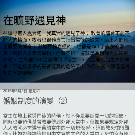
在曠野遇見神
在曠野無人處奔跑，我真實的遇見了神； 教會的講台不能不
顧人的情面，牧者也很難直言指出信徒的缺失、給出人們真
正需要的諍言； 就連標榜真道的、也都是 buf 了許多的客
氣，害怕人會走會掉粉，而我不怕、這就是為何你需要來到
這裡。 主所要的不是淺薄的「信主」，而是要結出生命的果
子，不能結果子的基督徒真的危險了！ 你還在當一個僅僅得
救的基督徒嗎?
2016年6月2日 星期四
婚姻制度的演變（2）
當主在地上教導門徒的時候，祂不僅是要斷開一切的捆鎖、
同時也要預備基督教要傳到外邦人當中。但如果要規定外邦
人入教就必需遵守舊約當中的一切規條 時，這個教恐怕很難
傳。比如說能讀這裡用中文寫的文章的人當中，恐怕沒有幾