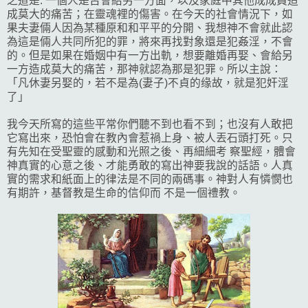
之道是: 一個人是否會給另一方面，以及家庭中其他成成員造
成莫大的痛苦；在靈魂裡的傷害。在今天的社會情況下，如
果夫妻倆人因為某種原和和平平的分開、我想神不會就此認
為這是倆人共同所犯的罪，將來再找對象還是犯姦淫，不會
的。但是如果在婚姻中有一方出軌，想要離婚再娶、會給另
一方造成莫大的痛苦，那神就認為那是犯罪。所以主說：
「凡休妻另娶的，若不是為(妻子)不貞的缘故，就是犯奸淫
了」
我今天所寫的這些平常你們聽不到也看不到；也沒有人敢把
它寫出來，恐怕會在教內會惹禍上身、被人丟石頭打死。只
有先知在受聖靈的感動和光照之後、再細細考 察聖經，體會
神真實的心意之後、才能勇敢的寫出神要我說的話語。人真
實的需求和紙面上的律法是不同的兩碼事。神對人有憐憫也
有期許，基督教是生命的信仰而 不是一個禮教。