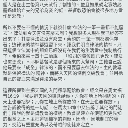
個人是在出生後第八天就行了割禮的。並且如果規定寡嫂必
需過繼給亡夫的兄弟為妾 的話，基督教恐怕會被很多地方當
作是邪教。
所以不要在不懂的情況下就說什麼"律法的一筆一畫都不能廢
去"。律法到今天有沒有廢去啊？我想很多人現在就已經答不
出來了；其實律法並沒有廢去，舊約的一 筆一劃都還保存
著；這律法的精神都還留下來，讓我們明白律法的精神。只
是這個立法當中的規條已經沒有在我們的生活當中強制執行
了。希伯來書七章十二節說： 「祭司的職位既已更改，律法
也需更改」。耶穌基督就是那個新來的大祭司，主祂自己說
他是要來「成全」律法的，而不是要廢去律法的。主的教導
就是保留律法的 精神，而將入天國的條例交給教會；並用祂
自己的寶血來滿足律法的要求。
這裡所提到主把天國的入門標準賜給教會。經文是在馬太福
音16:19 「我要把天國的鑰匙給你，凡你在地上所捆綁的，在
天上也要捆綁；凡你在地上所釋放的，在天上也要釋放。」
主告訴彼得的這一句話，在馬太18章中又告訴了其他的門徒
們；所說的就是講教會的權柄。教會是建立在使徒和更先知
的根基之上。主把道德標準的判斷，因時、 因地制宜的權
力、交給有聖靈充滿以及帶領的使徒來定立。