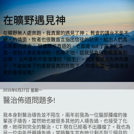
在曠野遇見神
在曠野無人處奔跑，我真實的遇見了神； 教會的講台不能不
顧人的情面，牧者也很難直言指出信徒的缺失、給出人們真
正需要的諍言； 就連標榜真道的、也都是 buf 了許多的客
氣，害怕人會走會掉粉，而我不怕、這就是為何你需要來到
這裡。 主所要的不是淺薄的「信主」，而是要結出生命的果
子，不能結果子的基督徒真的危險了！ 你還在當一個僅僅得
救的基督徒嗎?
2016年6月27日 星期一
醫治佈道問題多!
我本身對醫治禱告並不陌生，兩年前我為一位腦部腫瘤的後
輩孩子禱告，當然她也被很多其他的人禱告過，也接受了化
療，她得到完全的醫治，CT 現在已經看不出腫瘤了。我也為
另一位中年母親禱告過，當時醫生宣布她只剩不到三個月的