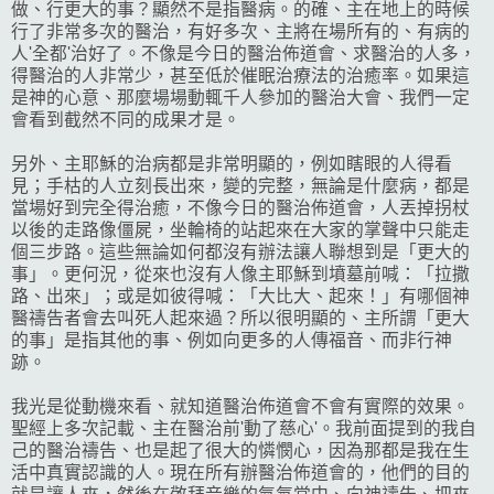
做、行更大的事？顯然不是指醫病。的確、主在地上的時候
行了非常多次的醫治，有好多次、主將在場所有的、有病的
人'全都'治好了。不像是今日的醫治佈道會、求醫治的人多，
得醫治的人非常少，甚至低於催眠治療法的治癒率。如果這
是神的心意、那麼場場動輒千人參加的醫治大會、我們一定
會看到截然不同的成果才是。
另外、主耶穌的治病都是非常明顯的，例如瞎眼的人得看
見；手枯的人立刻長出來，變的完整，無論是什麼病，都是
當場好到完全得治癒，不像今日的醫治佈道會，人丟掉拐杖
以後的走路像僵屍，坐輪椅的站起來在大家的掌聲中只能走
個三步路。這些無論如何都沒有辦法讓人聯想到是「更大的
事」。更何況，從來也沒有人像主耶穌到墳墓前喊：「拉撒
路、出來」；或是如彼得喊：「大比大、起來！」有哪個神
醫禱告者會去叫死人起來過？所以很明顯的、主所謂「更大
的事」是指其他的事、例如向更多的人傳福音、而非行神
跡。
我光是從動機來看、就知道醫治佈道會不會有實際的效果。
聖經上多次記載、主在醫治前'動了慈心'。我前面提到的我自
己的醫治禱告、也是起了很大的憐憫心，因為那都是我在生
活中真實認識的人。現在所有辦醫治佈道會的，他們的目的