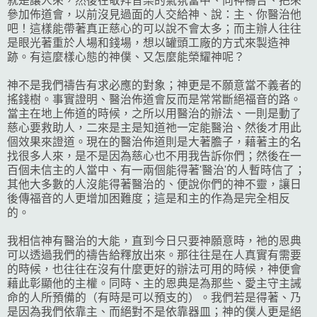
就是讓人來，然後在敬拜音樂的氣氛當中、向神禱告、把來
參加佈道會，以前沒見過面的人交給神、說：主、你醫治他
吧！這樣能帶著真正慈心的可以說不會太多；而主辦人往往
是眼光著重於人場和錢場，想以罐頭工廠的方式來製造神
跡。有這麼樣心態的神僕、又怎麼能榮耀神呢？
神不是我們禱告有求必應的對象；神更是不願意當不義者的
搖錢樹。事實證明、醫治佈道會反而是常常斷絕福音的路。
當主在地上佈道的時候，之所以用醫治的辦法、一則是動了
慈心要救助人，二來是主是知道祂一定能醫治、然後才用此
個效果來證道。現在的醫治佈道則是大著膽子，藉著主的名
找很多人來，是不是因為慈心也不用我告訴你們；然後在一
百個未信主的人當中、有一兩個能得著'醫治'的人暫時信了；
其他大多數的人沒能得著醫治的、便說你們的神不靈，讓日
後傳福音的人更增加困難度；這是和主的作為是完全相反
的。
我相信神有醫治的大能，直到今日只要神願意時，祂的恩典
可以透過我們的禱告給釋放出來。那往往是在人真實有需要
的時候，也往往在沒有什麼更好的辦法可用的時候，神便會
藉此彰顯他的主權。同時、主的恩典是為那些、愛主守主誡
命的人所預備的（有時是可以預支的）。我們若是得著、乃
是因為我們依靠主、而絕對不是依靠器皿；神的僕人更是絕