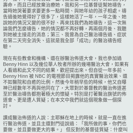
壽命，而且已經放棄治療她，我和另一位基督徒幫她禱告，
當時她哭著要求要更多一點時間、與她年幼的孩子相處。禱
告過後她覺得好了很多了，這樣她活了一年，一年之後、她
說她的情況又變的很不好、再來找我們為她禱告，這一次無
論我們怎麼禱告，她的情況都不再好轉，再兩個月後、我聽
到她被主接走的消息；第三、我曾為自己醫治禱告過、症狀
在第二天完全消失、這就是我全部「成功」的醫治禱告經
驗。
現在有些教會和機構、還在辦醫治佈道大會，我也參加過
Benny Hinn 以及幾位華人牧者所辦的幾場醫治大會，如果有
人看過和此文不同的結果，歡迎提出來。但自從一年多前、
Benny Hinn 被 NBC 的電視節目掲露他的真實醫治效果、還
不如醫院和自癒的比例，然後今年稍早些的時候，他又自曝
神已經數年不再與他同在了，大眾對於基督教的醫治佈道甚
至於醫治禱告都抱著極大的懷疑。特別是打著醫治旗號的佈
道會、更是遭人質疑；在本文中我們就這個現象做一個探
討。
讚成醫治佈道的人說：主耶穌在地上的時候，就是一直在進
行醫治佈道，並且主還對門徒說過：「我所做的事，你們也
要做，並且要做更大的事。」 但反對的基督徒質疑：什麼叫