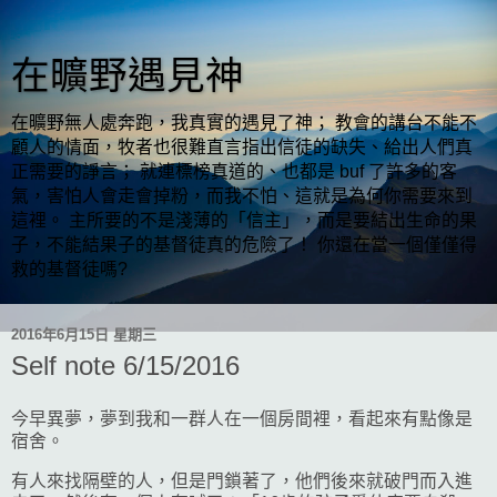
在曠野遇見神
在曠野無人處奔跑，我真實的遇見了神； 教會的講台不能不
顧人的情面，牧者也很難直言指出信徒的缺失、給出人們真
正需要的諍言； 就連標榜真道的、也都是 buf 了許多的客
氣，害怕人會走會掉粉，而我不怕、這就是為何你需要來到
這裡。 主所要的不是淺薄的「信主」，而是要結出生命的果
子，不能結果子的基督徒真的危險了！ 你還在當一個僅僅得
救的基督徒嗎?
2016年6月15日 星期三
Self note 6/15/2016
今早異夢，夢到我和一群人在一個房間裡，看起來有點像是
宿舍。
有人來找隔壁的人，但是門鎖著了，他們後來就破門而入進