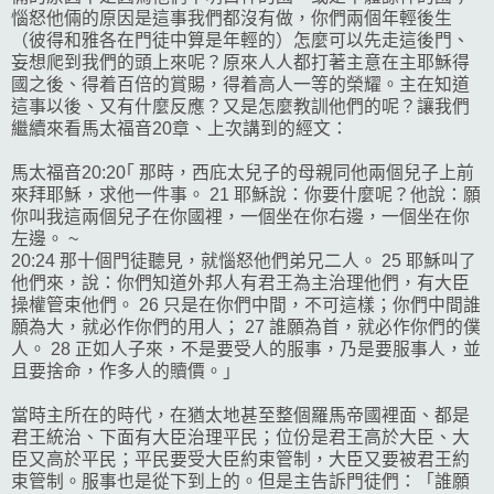
惱怒他倆的原因是這事我們都沒有做，你們兩個年輕後生
（彼得和雅各在門徒中算是年輕的）怎麼可以先走這後門、
妄想爬到我們的頭上來呢？原來人人都打著主意在主耶穌得
國之後、得着百倍的賞賜，得着高人一等的榮耀。主在知道
這事以後、又有什麼反應？又是怎麼教訓他們的呢？讓我們
繼續來看馬太福音20章、上次講到的經文：
馬太福音20:20｢ 那時，西庇太兒子的母親同他兩個兒子上前
來拜耶穌，求他一件事。 21 耶穌說：你要什麼呢？他說：願
你叫我這兩個兒子在你國裡，一個坐在你右邊，一個坐在你
左邊。 ~
20:24 那十個門徒聽見，就惱怒他們弟兄二人。 25 耶穌叫了
他們來，說：你們知道外邦人有君王為主治理他們，有大臣
操權管束他們。 26 只是在你們中間，不可這樣；你們中間誰
願為大，就必作你們的用人； 27 誰願為首，就必作你們的僕
人。 28 正如人子來，不是要受人的服事，乃是要服事人，並
且要捨命，作多人的贖價。｣
當時主所在的時代，在猶太地甚至整個羅馬帝國裡面、都是
君王統治、下面有大臣治理平民；位份是君王高於大臣、大
臣又高於平民；平民要受大臣約束管制，大臣又要被君王約
束管制。服事也是從下到上的。但是主告訴門徒們：「誰願