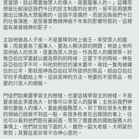
意當頭、就必需要做眾人的僕人、是要服事人的。」這種思
想是比較接近我們今日的民主制度的社會的，是平民用選票
選出公僕為大眾服務的。這個不是偶然、而是因為我們今日
的社會演進、是受基督教精神兩千年來的影響所致的，這裡
面有基督精神的影子。
主說祂做為人子來、不是要降到地上做王、享受眾人的服
事；而是要為了服事人、要為人解決罪的問題；祂是上帝所
提供給人的羔羊，是要為眾人流血、作為眾人的贖罪祭。好
像亞伯拉罕要獻以撒為祭的的時候，正要下手的時候，神告
訴亞伯拉罕不可、叫他到附近的灌木叢中、尋找一隻角被纏
住的公羊，那就是神為亞伯拉罕所提供的祭品、經由亞伯拉
罕的手再獻給上帝。這就是神的方法，祂要的不是祭品、祂
要的只是人的順服。
門徒們如果要學習主的榜樣、也要這樣學習主的榜樣，不是
要來彼此爭誰為大，好像可以享受人的服事；主告訴我們神
僕也要做人的僕人，要能夠服務眾人。到了現在很多大教會
的領袖已經做不到這一點，有很多牧者在出鋒頭的事上、往
往可以看到他們跑在最前面、等到了需要真的開始服務人的
事情上、他們就交給下面的人、嚴然一副大老板、大明星的
架勢；其實這是非常不合神心意的。