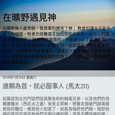
在曠野遇見神
在曠野無人處奔跑，我真實的遇見了神； 教會的講台不能不
顧人的情面，牧者也很難直言指出信徒的缺失、給出人們真
正需要的諍言； 就連標榜真道的、也都是 buf 了許多的客
氣，害怕人會走會掉粉，而我不怕、這就是為何你需要來到
這裡。 主所要的不是淺薄的「信主」，而是要結出生命的果
子，不能結果子的基督徒真的危險了！ 你還在當一個僅僅得
救的基督徒嗎?
2016年7月16日 星期六
誰願為首，就必服事人 (馬太20)
前篇提到主的門徒們因爲雅各和約翰兩兄弟、以及他們的母
親撒羅米（西庇太之妻）來見主耶穌，想要走個後門謀兩個
高些的職位，被其他人知道了、就甚為惱怒他們倆。惱怒他
倆的原因不是因為他們不明白神的國，或是不體諒神的國；