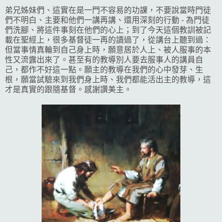
弟兄姊妹們、這實在是一門不容易的功課，不要說當時門徒
們不明白、主要和他們一講再講、還用深刻的行動 - 為門徒
們洗腳、將這件事刻在他們的心上；到了今天這個教訓被記
載在聖經上，很多基督徒一再的讀過了，從講台上聽到過：
但當事情真輪到自己身上時，願意居於人上、被人服事的本
性又流露出來了。甚至有的教導別人要去服事人的講員自
己，都作不好這一點。願主的教導在我們的心中發芽、生
根，願當試驗來到我們身上時、我們都能活出主的教導，這
才是真實的跟隨基督。感謝讚美主。