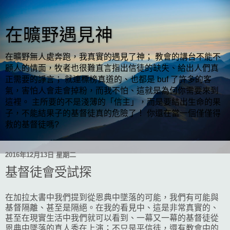
在曠野遇見神
在曠野無人處奔跑，我真實的遇見了神； 教會的講台不能不
顧人的情面，牧者也很難直言指出信徒的缺失、給出人們真
正需要的諍言； 就連標榜真道的、也都是 buf 了許多的客
氣，害怕人會走會掉粉，而我不怕、這就是為何你需要來到
這裡。 主所要的不是淺薄的「信主」，而是要結出生命的果
子，不能結果子的基督徒真的危險了！ 你還在當一個僅僅得
救的基督徒嗎?
2016年12月13日 星期二
基督徒會受試探
在加拉太書中我們提到從恩典中墜落的可能，我們有可能與
基督隔離、甚至是隔絕。在我的看見中、這是非常真實的、
甚至在現實生活中我們就可以看到、一幕又一幕的基督徒從
恩典中墜落的真人秀在上演；不只是平信徒，還有教會中的