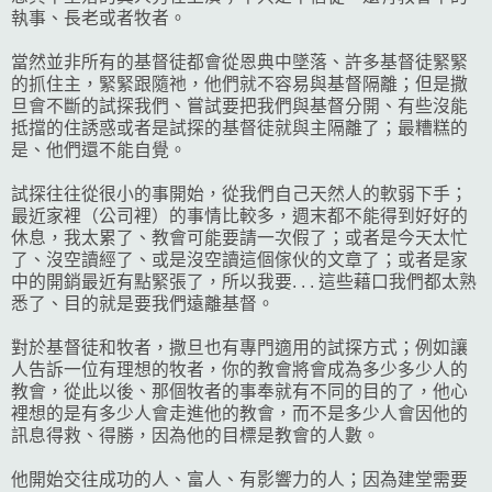
執事、長老或者牧者。
當然並非所有的基督徒都會從恩典中墜落、許多基督徒緊緊
的抓住主，緊緊跟隨祂，他們就不容易與基督隔離；但是撒
旦會不斷的試探我們、嘗試要把我們與基督分開、有些沒能
抵擋的住誘惑或者是試探的基督徒就與主隔離了；最糟糕的
是、他們還不能自覺。
試探往往從很小的事開始，從我們自己天然人的軟弱下手；
最近家裡（公司裡）的事情比較多，週末都不能得到好好的
休息，我太累了、教會可能要請一次假了；或者是今天太忙
了、沒空讀經了、或是沒空讀這個傢伙的文章了；或者是家
中的開銷最近有點緊張了，所以我要. . . 這些藉口我們都太熟
悉了、目的就是要我們遠離基督。
對於基督徒和牧者，撒旦也有專門適用的試探方式；例如讓
人告訴一位有理想的牧者，你的教會將會成為多少多少人的
教會，從此以後、那個牧者的事奉就有不同的目的了，他心
裡想的是有多少人會走進他的教會，而不是多少人會因他的
訊息得救、得勝，因為他的目標是教會的人數。
他開始交往成功的人、富人、有影響力的人；因為建堂需要