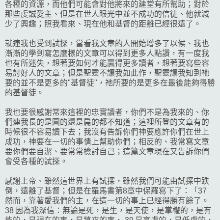
各種的資源，而他們可能會對他將來的建堂有所幫助；對於
那些虔誠愛主、但是在世人眼光中並不成功的信徒、他就減
少了興趣；照我看來、現在他和基督的距離已經很遠了。
就連我也受到試探，當看我文章的人開始增多了以候、我也
漸漸的學到寫怎麼樣的文章可以得到更多人點讚，有一度我
也有所迷失，想著要如何才能贏得更多讀者，想著要寫些容
易討好人的文章；但是聖靈不讓我如此作，聖靈讓我知到祂
要的並不是更多的"基督徒"，祂所要的是更多在最後能夠得勝
的基督徒。
我也要很感謝常來這裡的忠實讀者，你們不是為我來的、你
們連我長的是圓的還是扁的都不知道；這裡所登的文章有的
時候很不容易讀下去；我沒有告訴你們神要應許你們在世上
成功，神要在一切的事情上幫助你們；相反的、我常寫文章
要你們要自潔、要常常檢討自己；這篇文章現在又告訴你們
會受各種的試探。
感謝上帝、雖然這世界上有試探，雖然我們可能由試探中跌
倒，遠離了基督；但是在羅馬書第8章中保羅寫下了：「37
然而，靠著愛我們的主，在這一切的事上已經得勝有餘了。
38 因為我深信：無論是死，是生，是天使，是掌權的，是有