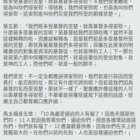
既多受基督的苦楚，就靠基督多得安慰。 6 我們受患難呢，
是為叫你們得安慰、得拯救；我們得安慰呢，也是為叫你們
得安慰。這安慰能叫你們忍受我們所受的那樣苦楚。」
第五節：「我們既多受基督的苦楚，就靠基督多得安慰。」
什麼是多受基督的苦呢？是基督給我們苦頭吃嗎？當然不是
這樣解釋的啦，而應該解釋為：若是我們若是多受基督所受
過的苦楚；那就靠著基督我們多得安慰；保羅在此逐漸的明
確書信的對象是資深的基督徒、也就是神的工人；下一節也
就是第六節中保羅所說的我們、就是這書信的受信對象，就
是神的工人；而他們呢、就是一般的群羊；
我們受苦、不一定全都應該得安慰的，我們若是行惡因而受
責打、能忍耐的住，那又有什麼可誇的呢？但若是我們因為
基督的名而受苦楚，那就不一樣了、聖靈應許像這樣的人可
以靠基督多得安慰；不單單是保羅受感寫下這樣的話語，就
連主自己都曾親口應許過：
馬太福音五章：「10 為義受逼迫的人有福了！因為天國是他
們的。 11 人若因我辱罵你們，逼迫你們，捏造各樣壞話毀謗
你們，你們就有福了。 12 應當歡喜快樂，因為你們在天上的
賞賜是大的。在你們以前的先知，人也是這樣逼迫他們。」