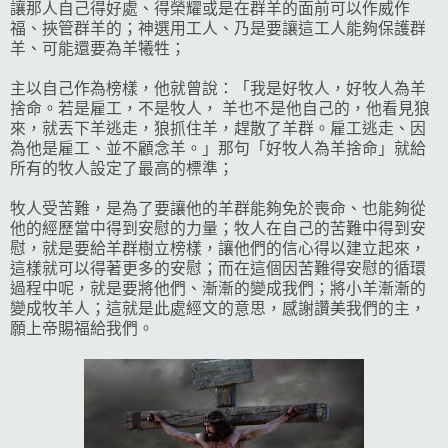
讓那人自己得好處、得榮耀或是在群羊的面前可以作威作
福、挾管群羊的；神選用工人、乃是要讓這工人能夠保護群
羊、可能還要為羊犧牲；
主以自己作為榜樣，他就曾說：「我是好牧人，好牧人為羊
捨命。若是雇工，不是牧人， 羊也不是他自己的，他看見狼
來，就丟下羊逃走，狼抓住羊，趕散了羊群。雇工逃走、因
為他是雇工、並不顧念羊。」那句「好牧人為羊捨命」就給
所有的牧人設定了最高的標準；
牧人受苦難，是為了要讓他的羊群能夠免於喪命、也能夠從
他的經歷當中得到安慰的力量；牧人在自己的苦難中得到安
慰，就是要給羊群樹立榜樣，讓他們的信心得以建立起來，
這樣就可以得著更多的安慰；而在這個因苦難得安慰的循環
過程中呢，就是要將他們、漸漸的變成我們；將小羊漸漸的
變成牧羊人；這就是此處經文的意思，感謝讚美我們的主，
願上帝賜福給我們。