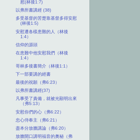
慰(林後1:7)
以弗所書講經 (38)
多受基督的苦楚靠基督多得安慰
(林後1:5)
安慰遭各樣患難的人（林後
1:4）
信仰的源頭
在患難中他安慰我們（林後
1:4）
哥林多後書簡介（林後1:1）
下一部要講的經書
最後的祝願（弗6:23）
以弗所書講經(37)
凡事受了責備，就被光顯明出來
（弗5:13）
安慰你們的心（弗6:22）
忠心侍奉主（弗6:21）
盡本分放膽講論（弗6:20）
放膽開口講明福音的奧秘（弗