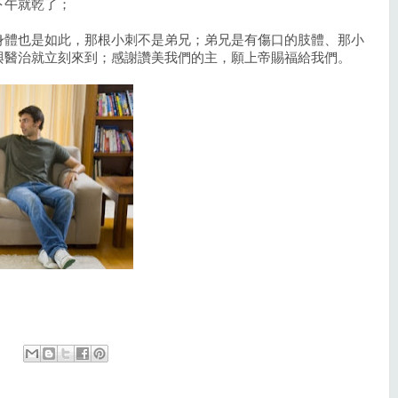
下午就乾了；
身體也是如此，那根小刺不是弟兄；弟兄是有傷口的肢體、那小
與醫治就立刻來到；感謝讚美我們的主，願上帝賜福給我們。