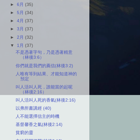
►
6月
(35)
►
5月
(34)
►
4月
(37)
►
3月
(37)
►
2月
(32)
▼
1月
(37)
不是憑著字句，乃是憑著精意
（林後3:6）
你們就是我們的薦信(林後3:2)
人唯有等到結果、才能知道神的
預定
叫人活叫人死，誰能當的起呢
（林後2:16）
叫人活叫人死的香氣(林後2:16)
以弗所書講經 (40)
人不能選擇信主的時機
基督馨香之氣(林後2:14)
貧窮的靈