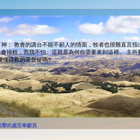
神； 教會的講台不能不顧人的情面，牧者也很難直言指
人會走會掉粉，而我不怕、這就是為何你需要來到這裡。 
僅僅得救的基督徒嗎?
點擊此處至奉獻頁