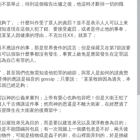
的不當舉止，待到這個報告出爐之後，他這時才辭掉一切的職
就夠了」；什麼叫作受了眾人的責罰？並不是表示人人可以上來
都知道現在這個人犯了錯、要接受處罰，或者是停止他的事奉，
現某某人因健康的理由，不克出任XX」就算了；
最不應該作的事，那是世界會作的謊言；但是保羅又在第7節說要
表可以假裝什麼事都沒有發生，事實上赦免是應當發生在定罪認
認為自己有罪的人。
了，甚至我們也無需知道他犯罪的細節，與眾人是如何的譴責懲
們要傳的應該是福音的 gossip ；只要說：「某某牧師因為過失，本
樣就已經足夠；
習以神的公義來審判；上帝有愛心也夠包容吧！但是大衛王犯了
讓人千古傳講這件事；然而神的恩還是不離大衛家，在經歷過了
基督降生在大衛家的後裔當中；
是以摧毀弟兄為目的，而是要以建造弟兄以及潔淨教會為目的；
但是不能隱瞞與包庇；有一次我腿上一個膿包老是不好，兩天後
的物件，可能是植物或是蟲子的刺，在山裡面弄到的，於是挑破