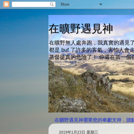
在曠野遇見神
在曠野無人處奔跑，我真實的遇見了
都是 buf 了許多的客氣，害怕
基督徒真的危險了！ 你還在當一個
在曠野遇見神需要您的奉獻支持，請
2019年1月23日 星期三