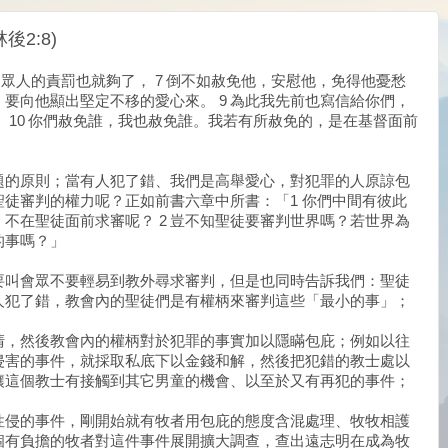
2:8)
了眾人的責罰也就夠了， 7 倒不如赦免他，安慰他，免得他憂愁
，要向他顯出堅定不移的愛心來。 9 為此我先前也寫信給你們，
 10 你們赦免誰，我也赦免誰。我若有所赦免的，是在基督面前
題的原則；當有人犯了錯、我們是高舉愛心，對犯罪的人原諒包
徒審判的權力呢？正如前書六章中所書：「1 你們中間有彼此
不在聖徒面前求審呢？ 2 豈不知聖徒要審判世界嗎？若世界為
的事嗎？」
要叫會眾不要輕易到教外尋求審判，但是也同時告訴我們：聖徒
人犯了錯，教會內的聖徒們是有權柄來審判這些「最小的事」；
清，然後教會內的權柄對於犯罪的事實加以隱瞞包庇；例如以往
侵害的事件，就採取私底下以金錢和解，然後把犯錯的教士處以
讓這個教士有接觸到其它男童的機會、以至於又有再犯的事件；
性侵的事件，剛開始就有牧者用包庇的態度含混處理、牧牧相護
個有負擔的牧者對這件事件展開擴大調查，查出遠志明在成為牧