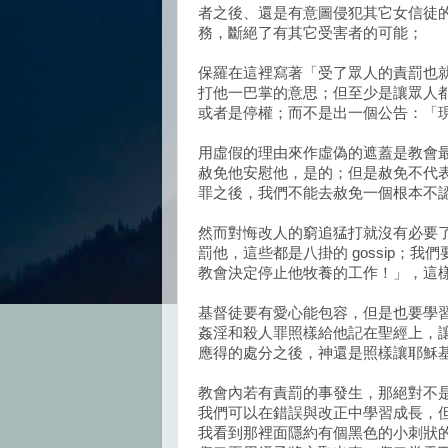
者之後、還是有意圖侵犯其它女信徒
務，斷絕了有其它受害者的可能；
保羅在這裡寫著「受了眾人的責罰也
打他一巴掌的意思；但至少是讓眾人
或者是停權；而不是出一個公告：「
用虛假的理由來作虛偽的遮蓋是教會
赦免他安慰他，是的；但是赦免不代
罪之後，我們不能去赦免一個根本不
然而對悔改人的窮追猛打就沒有必要
罰他，這些都是八掛的 gossip；我
教會決定停止他牧養的工作！」，這
基督徒要有愛心能包容，但是也要學
姦淫和殺人罪照樣給他記在聖經上，
應得的處分之後，神還是照樣讓耶穌
教會內若有責罰的事發生，那絕對不
我們可以在錯誤與改正中學習成長，
我看到那裡面隱約有個黑色的小刺狀