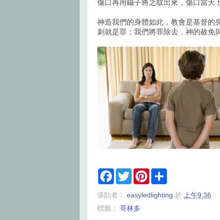
傷口再用鑷子將之取出來，傷口當天
神造我們的身體如此，教會是基督的
刺就是罪；我們將罪除去，神的赦免
F
T
P
S
a
w
i
h
c
i
n
a
張貼者：
easyledlighting
於
上午9:36
e
t
t
r
b
t
e
e
標籤：
哥林多
o
e
r
o
r
e