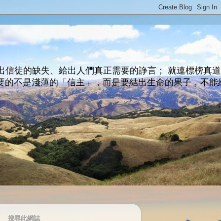
出信徒的缺失、給出人們真正需要的諍言； 就連標榜真
主所要的不是淺薄的「信主」，而是要結出生命的果子，不能
搜尋此網誌