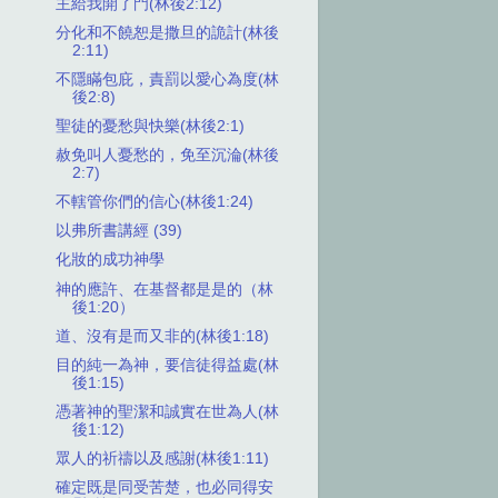
主給我開了門(林後2:12)
分化和不饒恕是撒旦的詭計(林後
2:11)
不隱瞞包庇，責罰以愛心為度(林
後2:8)
聖徒的憂愁與快樂(林後2:1)
赦免叫人憂愁的，免至沉淪(林後
2:7)
不轄管你們的信心(林後1:24)
以弗所書講經 (39)
化妝的成功神學
神的應許、在基督都是是的（林
後1:20）
道、沒有是而又非的(林後1:18)
目的純一為神，要信徒得益處(林
後1:15)
憑著神的聖潔和誠實在世為人(林
後1:12)
眾人的祈禱以及感謝(林後1:11)
確定既是同受苦楚，也必同得安