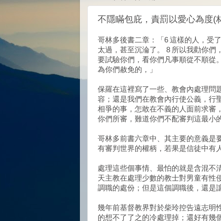
不隱瞞包庇，責罰以愛心為度(林後
哥林多後書二章：「6 這樣的人，受
太過，甚至沉淪了。 8 所以我勸你們
要試驗你們，看你們凡事順從不順從。
為你們赦免的，」
保羅在這裡寫了一些、教會內處理問
容；還是我們在教會內行使公義，行聖
相爭的事，怎敢在不義的人面前求審，
你們所審，難道你們不配審判這最小
哥林多前書六章中、其主要的意義是
有審判世界的權柄，若果是信徒中有
處理這些個事情、最怕的就是含混不
天主教在處理少數的教士對男童有性
調職的處份；但是這個調職後，還是
幾年前基督教界對於柴玲控告遠志明
的想不了了之的冷處理掉；還好有幾