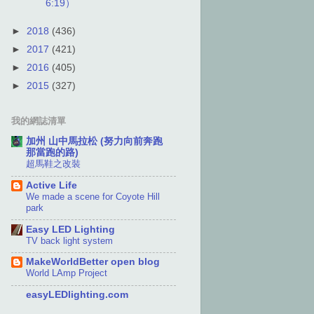
6:19）
►
2018
(436)
►
2017
(421)
►
2016
(405)
►
2015
(327)
我的網誌清單
加州 山中馬拉松 (努力向前奔跑
那當跑的路)
超馬鞋之改裝
Active Life
We made a scene for Coyote Hill
park
Easy LED Lighting
TV back light system
MakeWorldBetter open blog
World LAmp Project
easyLEDlighting.com