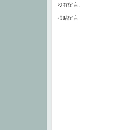
k
s
沒有留言:
t
張貼留言