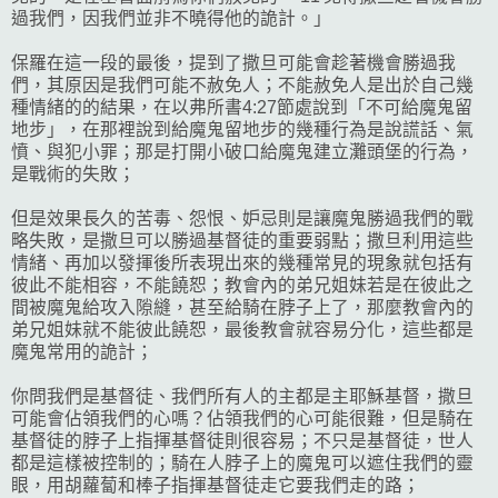
過我們，因我們並非不曉得他的詭計。」
保羅在這一段的最後，提到了撒旦可能會趁著機會勝過我
們，其原因是我們可能不赦免人；不能赦免人是出於自己幾
種情緒的的結果，在以弗所書4:27節處說到「不可給魔鬼留
地步」，在那裡說到給魔鬼留地步的幾種行為是說謊話、氣
憤、與犯小罪；那是打開小破口給魔鬼建立灘頭堡的行為，
是戰術的失敗；
但是效果長久的苦毒、怨恨、妒忌則是讓魔鬼勝過我們的戰
略失敗，是撒旦可以勝過基督徒的重要弱點；撒旦利用這些
情緒、再加以發揮後所表現出來的幾種常見的現象就包括有
彼此不能相容，不能饒恕；教會內的弟兄姐妹若是在彼此之
間被魔鬼給攻入隙縫，甚至給騎在脖子上了，那麼教會內的
弟兄姐妹就不能彼此饒恕，最後教會就容易分化，這些都是
魔鬼常用的詭計；
你問我們是基督徒、我們所有人的主都是主耶穌基督，撒旦
可能會佔領我們的心嗎？佔領我們的心可能很難，但是騎在
基督徒的脖子上指揮基督徒則很容易；不只是基督徒，世人
都是這樣被控制的；騎在人脖子上的魔鬼可以遮住我們的靈
眼，用胡蘿蔔和棒子指揮基督徒走它要我們走的路；