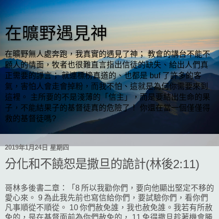
在曠野遇見神
在曠野無人處奔跑，我真實的遇見了神； 教會的講台不能不
顧人的情面，牧者也很難直言指出信徒的缺失、給出人們真
正需要的諍言； 就連標榜真道的、也都是 buf 了許多的客
氣，害怕人會走會掉粉，而我不怕、這就是為何你需要來到
這裡。 主所要的不是淺薄的「信主」，而是要結出生命的果
子，不能結果子的基督徒真的危險了！ 你還在當一個僅僅得
救的基督徒嗎?
2019年1月24日 星期四
分化和不饒恕是撒旦的詭計(林後2:11)
哥林多後書二章：「8 所以我勸你們，要向他顯出堅定不移的
愛心來。 9 為此我先前也寫信給你們，要試驗你們，看你們
凡事順從不順從。 10 你們赦免誰，我也赦免誰。我若有所赦
免的，是在基督面前為你們赦免的， 11 免得撒旦趁著機會勝