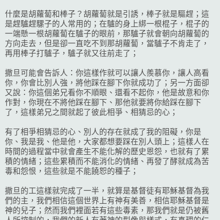
什麼是胡蘿蔔和棒子？胡蘿蔔就是引誘，棒子就是驅趕；這
是趕驢趕騾子的人常用的；在驢的身上綁一根棍子，棍子的
一端懸一根胡蘿蔔在驢子的眼前，那驢子就會朝向胡蘿蔔的
方向走去，但是卻一直吃不到那胡蘿蔔，當驢子不肯走了，
再用棒子打驢子，驢子就又往前走了；
撒旦可能會告訴人：你這樣作就可以讓人羨慕你，讓人高看
你，你會比別人強，將他踩在腳下你就成功了；另一方面卻
又說：你這個弟兄看你不順眼、還看不起你，他是故意和你
作對，你現在不將他踩在腳下、那他就要將你給踩在腳下
了，這樣弟兄之間就起了彼此相爭、相猜忌的心；
有了相爭相猜忌的心、別人的存在就成了我的阻礙，你是
你、我是我、他是他，大家都想要踩在別人頭上；這樣人在
時間的過程當中就會產生不能化解的歷史恩怨，也就有了累
積的情緒；這些累積而不能消化的情緒、再發了酵就成為苦
毒和怨恨，這些就是不能饒恕的種子；
撒旦的工這樣就完成了一半，就算是基督徒有耶穌基督為我
們的主，我們相信這個世界上有神有美善，相信耶穌基督是
神的兒子；然而我們裡面若有這些毒素，那我們就是仍被舊