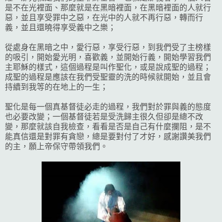
是不在光裡面、那麼就是在黑暗裡面，在黑暗裡面的人就行
惡，並且享受罪中之惡，在光中的人就不再行惡，轉而行
義，並且還曉得享受義中之樂；
從處身在黑暗之中，愛行惡，享受行惡，到我們受了主榜樣
的吸引，開始愛光明，喜歡義，並開始行義，開始學習我們
主耶穌的樣式，這個過程是叫作聖化，或是說成聖的過程；
成聖的過程是應該在我們受聖靈的洗的時候就開始，並且會
持續到我等的在地上的一生；
聖化是每一個真基督徒必走的過程，我們對於罪與義的態度
也必要改變；一個基督徒若是受洗歸主很久但卻是總不改
變，那麼就該自我檢查，看看是否是自己有什麼攔阻，是不
能真信還是對罪有貪戀，總是要對付了才好，感謝讚美我們
的主，願上帝保守帶領我們。