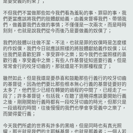
是要受義的約束了；
不但我們不當做那些如今我們看為羞恥的事、罪惡的事，我
們更當應該將我們的肢體獻給義，由義來督導我們、帶領我
們，做義要我們去做的事情；不僅僅是一次兩次，而是時時
刻刻，也就是說我們從今而後乃是要做義的奴僕了；
我們的肢體以往做不潔、不法，也就是罪的奴僕時是怎麼樣
的作奴僕，我們今日就應該照樣的將肢體獻給義作奴僕；以
往我們是喜歡犯罪、享受罪中之樂；如今我們也當照樣的喜
歡行義，享受義中之樂；有些人作基督徒知道要行義，但是
常常會行的咬牙切齒的，那就還是不到那種程度了；
雖然如此，但是我還是要恭喜和鼓勵那些行義行的咬牙切齒
的基督徒，因為他們要比那些根本無心行義的基督徒要好的
太多了，他們至少已經在轉變的過程的中間了，已經走了一
段了；許多基督徒，包括我，在聽了道曉得應該要開始行義
之後，剛剛開始行義時都有一段咬牙切齒的時光，但那只是
一段過程的時間，往後慢慢的我們也學會享受義中之樂了，
而變得愛行義；
今天我們所處的世界有許多的黑暗，但是同時也有真光照
耀，那光就是我們的主耶穌基督，也就是那義者；一個人若