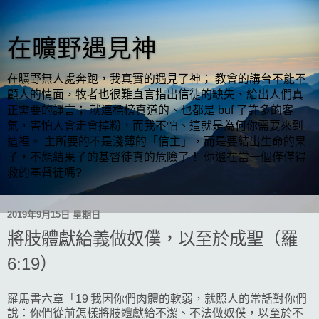
在曠野遇見神
在曠野無人處奔跑，我真實的遇見了神； 教會的講台不能不
顧人的情面，牧者也很難直言指出信徒的缺失、給出人們真
正需要的諍言； 就連標榜真道的、也都是 buf 了許多的客
氣，害怕人會走會掉粉，而我不怕、這就是為何你需要來到
這裡。 主所要的不是淺薄的「信主」，而是要結出生命的果
子，不能結果子的基督徒真的危險了！ 你還在當一個僅僅得
救的基督徒嗎?
2019年9月15日 星期日
將肢體獻給義做奴僕，以至於成聖（羅
6:19）
羅馬書六章「19 我因你們肉體的軟弱，就照人的常話對你們
說：你們從前怎樣將肢體獻給不潔、不法做奴僕，以至於不