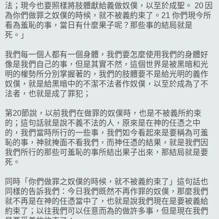
法；現今也要照樣將肢體獻給義做奴僕，以至於成聖。 20 因
為你們做罪之奴僕的時候，就不被義約束了。21 你們現今所
看為羞恥的事，當日有什麼果子呢？那些事的結局就是
死。」
我們每一個人都有一個身體，我們要怎麼使用我們的身體好
像是我們自己的事，但是其實不然，這個世界是被黑暗和光
明的權勢所分別掌握著的，我們的肢體要不是給光明的義作
奴僕，就是給黑暗中的不潔不法者作奴僕，以至於成為了不
法者，也就是成了罪犯；
第20節說，以前我們在做罪的奴僕時，也是不被義所約束
的；這句話就是說不義不法的人，原來是在神的任憑之中
的，我們當時所行的一些事，我們如今看起來是要稱為可羞
恥的事，神就掩面不看我們，而神任憑的結果，就是我們因
我們所行的那些可羞恥的事所結出果子出來，那結局就是要
死。
同時「你們做罪之奴僕的時候，就不被義約束了」這句話也
同樣的告訴我們：今日我們既然不再作罪的奴僕，那麼我們
就不再是在神的任憑當中了，也就是說我們現在是要被義給
約束了；以往我們可以任意而為的做許多事，但是現在我們