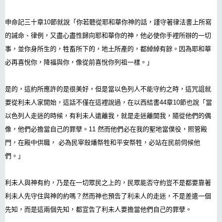
申命記三十章10節就說「你若聽從耶和華你神的話，謹守著律法書上所寫
的誡命、律例，又盡心盡性歸向耶和華你的神，他必使你手裡所辦的一切
事，並你身所生的，牲畜所下的，地土所產的，都綽綽有餘。因為耶和華
必再喜悅你，降福與你，像從前喜悅你列祖一樣。」
是的，這約所應許的是很美好，但是當以色列人不能守約之時，這咒詛就
要從利未人家開始，這話不僅在這裡說過，在以西結書44章10節也說「當
以色列人走迷的時候，有利未人遠離我，就是走迷離開我，隨從他們的偶
像，他們必擔當自己的罪孽。11 然而他們必在我的聖地當僕役，照管殿
門，在殿中供職， 必為民宰殺燔祭牲和平安祭牲，必站在民前伺候他
們。」
利未人與神有約，乃是在一切眾民之上的，民眾能否守約豈不是都要靠著
利未人先守住與神的約嗎？然而神也預告了利未人的走迷，不是差遣一個
先知，而是這兩個先知，都宣告了利未人要擔當他們自己的罪孽。