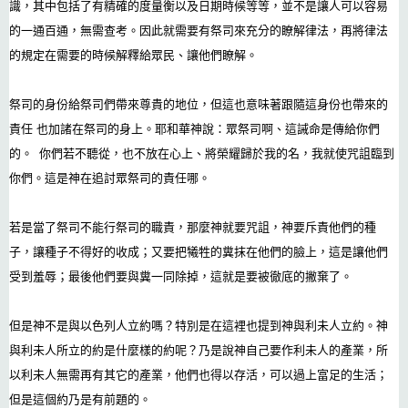
識，其中包括了有精確的度量衡以及日期時候等等，並不是讓人可以容易
的一通百通，無需查考。因此就需要有祭司來充分的瞭解律法，再將律法
的規定在需要的時候解釋給眾民、讓他們瞭解。
祭司的身份給祭司們帶來尊貴的地位，但這也意味著跟隨這身份也帶來的
責任 也加諸在祭司的身上。耶和華神說：眾祭司啊、這誡命是傳給你們
的。 你們若不聽從，也不放在心上、將榮耀歸於我的名，我就使咒詛臨到
你們。這是神在追討眾祭司的責任哪。
若是當了祭司不能行祭司的職責，那麼神就要咒詛，神要斥責他們的種
子，讓種子不得好的收成；又要把犧牲的糞抹在他們的臉上，這是讓他們
受到羞辱；最後他們要與糞一同除掉，這就是要被徹底的撇棄了。
但是神不是與以色列人立約嗎？特別是在這裡也提到神與利未人立約。神
與利未人所立的約是什麼樣的約呢？乃是說神自己要作利未人的產業，所
以利未人無需再有其它的產業，他們也得以存活，可以過上富足的生活；
但是這個約乃是有前題的。