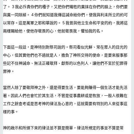
了。 3 我必斥責你們的種子，又把你們犧牲的糞抹在你們的臉上，你們要
與糞一同除掉。 4 你們就知道我傳這誡命給你們，使我與利未所立的約可
以常存。這是萬軍之耶和華說的。 5 我曾與他立生命和平安的約，我將這
兩樣賜給他，使他存敬畏的心，他就敬畏我，懼怕我的名。
下面這一段話，是神特別對祭司說的。祭司看似光鮮、常在眾人的目光的
中心，但其實他們也不過就是人，擔負了神所交待的使命，是要來服事那
些記不住神誡命、無法正確敬拜、獻祭的以色列人，讓他們不至於犯罪得
罪神。
當然人除了要敬拜神之外，還是得要生活，要能夠賺得一個生活才能先活
著。因此人們也會忙於其生活，不管是從事農耕或是牧放，一般人很難在
工作之餘查考或是思考神的律法及心意的，這就需要有特別的人來從事這
樣的事。
神的啟示和所頒下來的律法並不算是簡單，律法所規定的事並不算是常