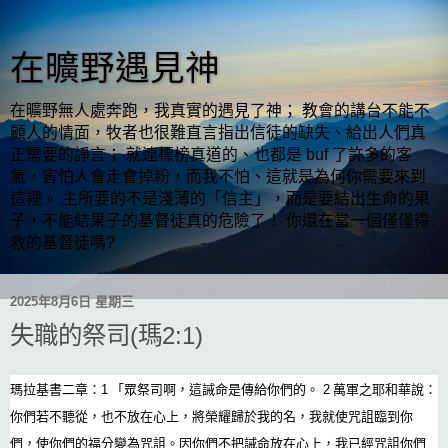
在曠野遇見神
在曠野無人處奔跑，我真實的遇見了神； 教會的講台不能不
顧人的情面，牧者也很難直言指出信徒的缺失、給出人們真
正需要的諍言； 就連標榜真道的、也都是 buf 了許多的客
氣，害怕人會走會掉粉，而我不怕、這就是為何你需要來到
這裡。 主所要的不是淺薄的「信主」，而是要結出生命的果
子，不能結果子的基督徒真的危險了！ 你還在當一個僅僅得
救的基督徒嗎?
2025年8月6日 星期三
失職的祭司(瑪2:1)
瑪拉基書二章：1 「眾祭司啊，這誡命是傳給你們的。 2 萬軍之耶和華說：
你們若不聽從，也不放在心上，將榮耀歸於我的名，我就使咒詛臨到你
們，使你們的福分變為咒詛。因你們不把誡命放在心上，我已經咒詛你們