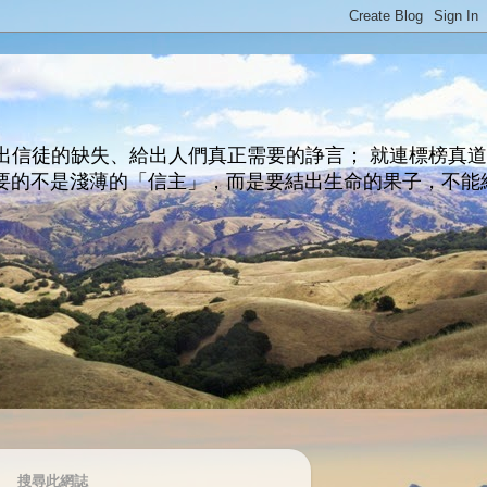
出信徒的缺失、給出人們真正需要的諍言； 就連標榜真
主所要的不是淺薄的「信主」，而是要結出生命的果子，不能
搜尋此網誌