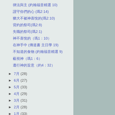
律法與主 (約翰福音精選 10)
謹守你們的心 (瑪2:14)
猶大不被神喜悅的(瑪2:10)
背約的祭司(瑪2:8)
失職的祭司(瑪2:1)
神不喜悅的（瑪1：10）
在神手中 (傳道書 主日學 19)
不知道的食物 (約翰福音精選 9)
藐視神（瑪1：6）
遵行神的旨意（約4：32）
►
7月
(28)
►
6月
(27)
►
5月
(33)
►
4月
(29)
►
3月
(31)
►
2月
(28)
►
1月
(33)