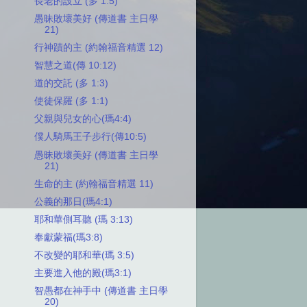
長老的設立 (多 1:5)
愚昧敗壞美好 (傳道書 主日學
21)
行神蹟的主 (約翰福音精選 12)
智慧之道(傳 10:12)
道的交託 (多 1:3)
使徒保羅 (多 1:1)
父親與兒女的心(瑪4:4)
僕人騎馬王子步行(傳10:5)
愚昧敗壞美好 (傳道書 主日學
21)
生命的主 (約翰福音精選 11)
公義的那日(瑪4:1)
耶和華側耳聽 (瑪 3:13)
奉獻蒙福(瑪3:8)
不改變的耶和華(瑪 3:5)
主要進入他的殿(瑪3:1)
智愚都在神手中 (傳道書 主日學
20)