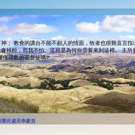
神； 教會的講台不能不顧人的情面，牧者也很難直言指
人會走會掉粉，而我不怕、這就是為何你需要來到這裡。 
僅僅得救的基督徒嗎?
點擊此處至奉獻頁