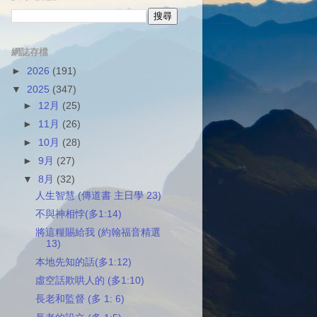
網誌存檔
►
2026
(191)
▼
2025
(347)
►
12月
(25)
►
11月
(26)
►
10月
(28)
►
9月
(27)
▼
8月
(32)
人生智慧 (傳道書 主日學 23)
不與神相悖(多1:14)
將這糧賜給我 (約翰福音精選
13)
本地先知的話(多1:12)
虛空話欺哄人的 (多1:10)
長老和監督 (多 1: 6)