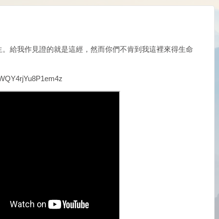
生。給我作見證的就是這經，然而你們不肯到我這裡來得生命
=5WQY4rjYu8P1em4z