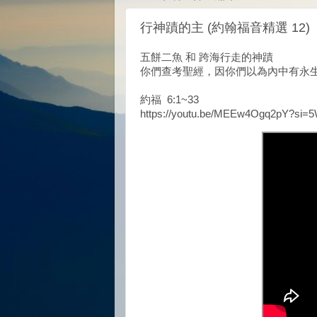
行神蹟的主 (約翰福音精選 12)
五餅二魚 和 跨海行走的神蹟
你們查考聖經，因你們以為內中有永
約福 6:1~33
https://youtu.be/MEEw4Ogq2pY?si