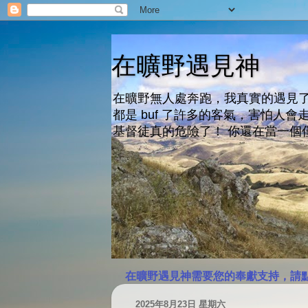
在曠野遇見神
在曠野無人處奔跑，我真實的遇見了
都是 buf 了許多的客氣，害怕
基督徒真的危險了！ 你還在當一個
在曠野遇見神需要您的奉獻支持，請
2025年8月23日 星期六