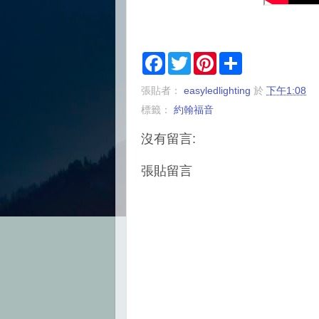
F
T
P
S
a
w
i
h
c
i
n
a
張貼者：
easyledlighting
於
下午1:08
e
t
t
r
b
t
e
e
標籤：
約翰福音
o
e
r
o
r
e
k
s
沒有留言:
t
張貼留言