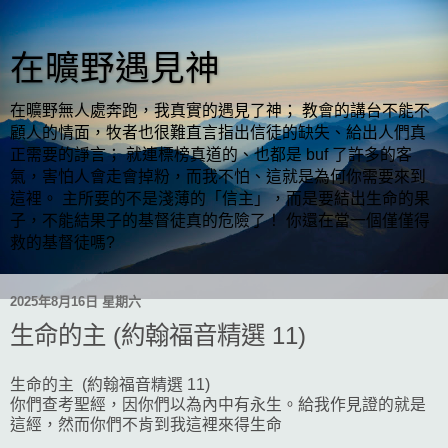
在曠野遇見神
在曠野無人處奔跑，我真實的遇見了神； 教會的講台不能不
顧人的情面，牧者也很難直言指出信徒的缺失、給出人們真
正需要的諍言； 就連標榜真道的、也都是 buf 了許多的客
氣，害怕人會走會掉粉，而我不怕、這就是為何你需要來到
這裡。 主所要的不是淺薄的「信主」，而是要結出生命的果
子，不能結果子的基督徒真的危險了！ 你還在當一個僅僅得
救的基督徒嗎?
2025年8月16日 星期六
生命的主 (約翰福音精選 11)
生命的主 (約翰福音精選 11)
你們查考聖經，因你們以為內中有永生。給我作見證的就是
這經，然而你們不肯到我這裡來得生命