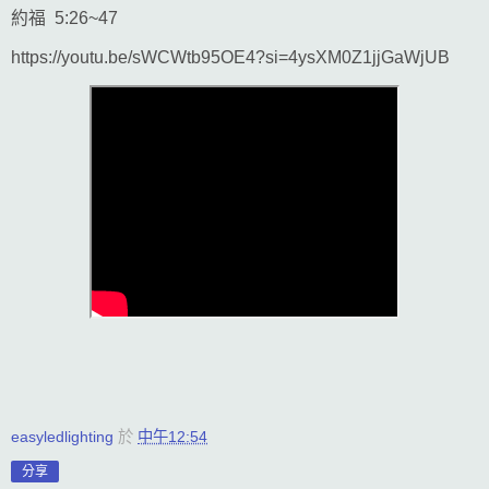
約福 5:26~47
https://youtu.be/sWCWtb95OE4?si=4ysXM0Z1jjGaWjUB
easyledlighting
於
中午12:54
分享