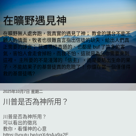
在曠野遇見神
在曠野無人處奔跑，我真實的遇見了神； 教會的講台不能不
顧人的情面，牧者也很難直言指出信徒的缺失、給出人們真
正需要的諍言； 就連標榜真道的、也都是 buf 了許多的客
氣，害怕人會走會掉粉，而我不怕、這就是為何你需要來到
這裡。 主所要的不是淺薄的「信主」，而是要結出生命的果
子，不能結果子的基督徒真的危險了！ 你還在當一個僅僅得
救的基督徒嗎?
2025年10月7日 星期二
川普是否為神所用？
川普是否為神所用？
可以看出的徵兆
教你，看懂神的心意
https://youtu.be/ugXdqAa9a2E