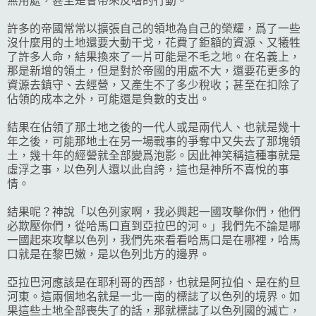
無用處，甚至是會帶來反嗜的行動。
許多的帝國常常以擴張自己的領地為自己的榮耀，爲了一些
沒什麼用的土地還要大動干戈，花費了鉅額的資源、又犧牲
了許多人命，結果換來了一片可能是不毛之地。在名義上，
那是新增的領土，但是對於帝國的用處不大，還要花更多的
資源去鎮守、去經營，又產生不了多少稅收；甚至在扣除了
佔領的成本之外，可能還是負數的支出。
結果在佔領了那土地之後的一代人或是兩代人、也就是幾十
年之後，可能那地土在另一場戰事的爭奪中又失去了那塊領
土，幾十年的經營就全部變爲泡影。因此神笑稱這種事就是
虛浮之事，以色列人還以此自誇，這也是神所不喜悅的事
情。
結果呢？神說「以色列家啊，我必興起一國攻擊你們，他們
必欺壓你們，從哈馬口直到亞拉巴的河。」我們先不論是哪
一國起來攻擊以色列，我們先來看看哈馬口是在哪裡，哈馬
口就是在黎巴嫩，是以色列北方的邊界。
亞拉巴河應該是在耶利哥的西部，也就是阿拉伯、是在約旦
河東。這兩個地名就是一北一南的標誌了以色列的境界。如
果這些土地全部喪失了的話，那就標誌了以色列國的滅亡，