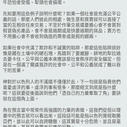
牛恐怕會受傷、犁頭也會損壞。
先知要用這些例子說明什麼呢？如果一個社會是充滿公平公
義的話，那麼人們彼此的相處，做生意和買賣就可以直接了
當的互相信任來交易；不至於作筆交易還要擔心會不會買到
假冒偽劣產品，會不會是過期或是快要過期的貨品；賣方也
不用擔心會不會收到偽造的票劵或是假的銀兩。
如果社會中充滿了欺詐和不誠實的陷阱，那麼這些陷阱就好
像是藏在土壤中的硬石塊，馬踏到了要崴腳，耕地的犁拉過
去要卡住。公平與公義本來應該是社會秩序的安全錨定，但
是在一個滿了爾虞我詐的社會中，公平和公義就成了難以吞
下的苦果。
神對於以色列人的不滿還不僅僅於此，下一句就是指責他們
喜愛虛浮的事。虛浮的事有很多，那麼經文到底是指什麼
呢？這就要從後面說到他們「憑自己的力量奪取了角」要訣
就在這個角上面。
角在預言當中常常作爲強國的力量的表徵，這我們從但以理
書中的預言就可以看出來。這段話可能是指以色列曾經取勝
亞們，並以此可以自誇驕傲，這其實是十分危險，並且是毫