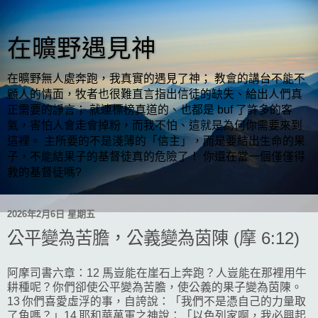
在曠野遇見神
在曠野無人處奔跑，我真實的遇見了神； 教會的講台不能不
顧人的情面，牧者也很難直言指出信徒的缺失、給出人們真
正需要的諍言； 就連標榜真道的、也都是 buf 了許多的客
氣，害怕人會走會掉粉，而我不怕、這就是為何你需要來到
這裡。 主所要的不是淺薄的「信主」，而是要結出生命的果
子，不能結果子的基督徒真的危險了！ 你還在當一個僅僅得
救的基督徒嗎?
2026年2月6日 星期五
公平變為苦膽，公義變為茵陳 (摩 6:12)
阿摩司書六章：12 馬豈能在崖石上奔跑？人豈能在那裡用牛
耕種呢？你們卻使公平變為苦膽，使公義的果子變為茵陳。
13 你們喜愛虛浮的事，自誇說：「我們不是憑自己的力量取
了角嗎？」14 耶和華萬軍之神說：「以色列家啊，我必興起