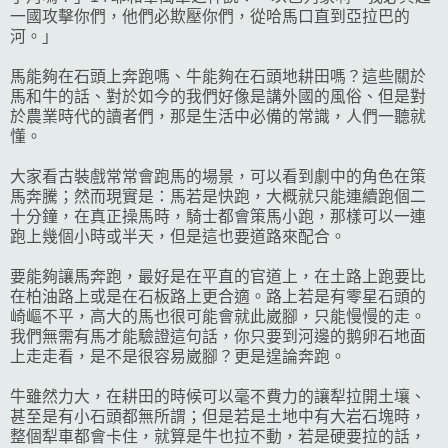
一國攻擊你們，他們必欺壓你們，從哈馬口直到亞拉巴的
河。」
馬能夠在石頭上奔跑嗎、牛能夠在石頭地耕田嗎？這些關於
馬和牛的話、對於如今的我們好像是講外國的風俗、但是對
於農業時代的讀者們，那是生活中必備的常識，人們一聽就
懂。
大家看古裝戲常常會跑馬的場景，可以看到劇中的角色在策
馬奔騰；然而現實是：馬若是快跑，大概就只能連續跑個二
十分鐘，在真正操馬時，騎士都會策馬小跑，那樣可以一連
跑上幾個小時或半天，但是這也要道路來配合。
要能夠讓馬奔跑，最好是在平直的官道上，在土路上跑要比
在柏油路上或是在石板路上更合適。路上若是有零星石頭的
崎嶇不平，高大的馬也很可能會就此崴腳，只能慢慢的走。
我們無需有馬才能驗證這句話，你只要到河邊的鹅卵石地面
上走走看，是不是很容易崴腳？更是遑論奔跑。
牛雖然力大，在耕田的時候可以毫不費力的讓犁拉開土壤、
甚至是有小石頭都無所謂；但是若是土地中有大岩石塊時，
整個犁車都會卡住，就算是牛也拉不動，若是硬要拉的話，