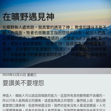
在曠野遇見神
在曠野無人處奔跑，我真實的遇見了神； 教會的講台不能不
顧人的情面，牧者也很難直言指出信徒的缺失、給出人們真
正需要的諍言； 就連標榜真道的、也都是 buf 了許多的客
氣，害怕人會走會掉粉，而我不怕、這就是為何你需要來到
這裡。 主所要的不是淺薄的「信主」，而是要結出生命的果
子，不能結果子的基督徒真的危險了！ 你還在當一個僅僅得
救的基督徒嗎?
2015年11月11日 星期三
要讚美不要埋怨
神造人、賜給人可以說話與唱歌的能力，這是所有其他動物都不具備的，
所以只有人能夠真正的讚美，或是能夠真正的埋怨；雖然經上說：連石頭
都要開口讚美祂，但是時候還沒到，我們也從來沒有人看或是聽過。人可
以選擇讚美神，或者也有很多人會埋怨神。當我們有神賜的自由意志可以