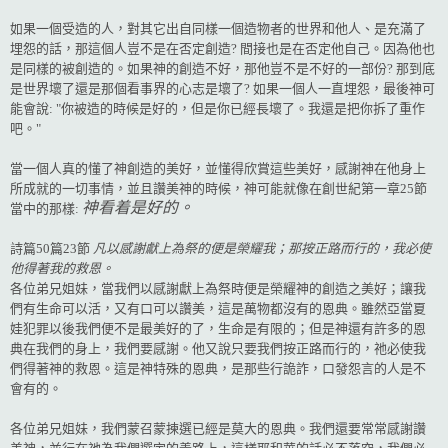
如果一個受造的人，對其它出自同樣一個造物者的世界和他人、是充滿了
埋怨的話，那這個人豈不是在否定創造? 間接也是在否定他自己。因為他也
是同樣的被創造的。如果神的創造不好，那他豈不是不好的一部份? 那到底
是世界壞了還是那個看事界的心志是壞了? 如果一個人一直埋怨，最後神可
能會說: "你被造的時候是好的，但是你已經長壞了。我還是把你拆了重作
吧。"
當一個人真的懂了神創造的美好，並懂得欣賞這些美好，感謝神在他身上
所成就的一切事情，並且讚美神的時候，神可能就像在創世紀第一章25節
神看着是好的。
當中的那樣:
詩篇50篇23節
凡以感謝獻上為祭的便是榮耀我；那按正路而行的，我必使
他得著我的救恩。
各位弟兄姐妹，當我們以感謝
獻上為祭時便是榮耀神的創造之美好；讓我
們有生命可以活，又有口可以讚美，這是萬物都沒有的恩典。雖然亞當夏
娃犯罪以後我們便不是最美好的了，生命是有限的；但是神還有許多的恩
典在我們的身上，我們要感謝。他又說只要我們
按正路而行的，祂必使我
們得著神的救恩。這是神特殊的恩典，是那些行詭詐，口發怨言的人是不
會有的。
各位弟兄姐妹，我們蒙召蒙揀選已經是莫大的恩典。我們還要常常感謝讚