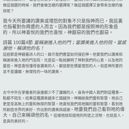
做這個選的時候，我們會做怎樣的選擇呢？做這個選擇又會帶來怎樣的後
效呢？
我今天所要講的讚美或埋怨的對象不只是指神而已，我這裏
也指著對你周遭的人而言。因為我們都是按照神的形象造
的，所以神喜悅的我們也喜悅，神厭惡的我們也厭惡。
詩篇 100篇4節
當稱謝進入他的門；當讚美進入他的院。當感
謝他，稱頌他的名！
這經節是神藉著詩人的口，啟示我們應當如何接近神。他要我們以讚美和
稱謝來進入祂的門及院，光是這一點就顯明了神對我們的心意，以及祂的
愛惡。神是喜悅懂得會讚美的人，厭惡那些慣愛埋怨的人。但是神所要的
並不是讒媚，無理性的一味的讚美。
古今中外在掌權者的身邊都少不了
讒媚的人，身為中國人我們對這種事一
點都不陌生。結果這種讚美越多亡國越快。神賜給我們靈和智慧，祂自己
更是至高無上的靈和無限的智慧。祂喜悅我們用祂賜的靈和智慧，看到祂
祂要我們自己看到祂的偉
所創造世界的美好，作出對的讚美與感謝。
大，自己來稱頌他的名。
這樣祂就知道祂的所造之活物、也就是人，
是真的美好的。