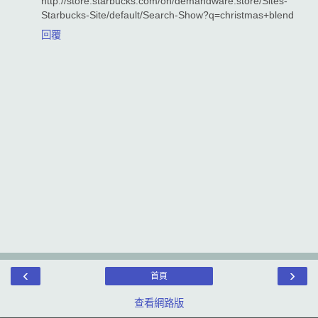
http://store.starbucks.com/on/demandware.store/Sites-
Starbucks-Site/default/Search-Show?q=christmas+blend
回覆
‹
›
首頁
查看網路版