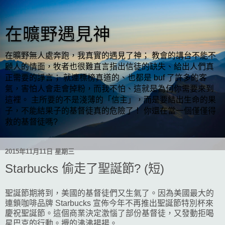
在曠野遇見神
在曠野無人處奔跑，我真實的遇見了神； 教會的講台不能不
顧人的情面，牧者也很難直言指出信徒的缺失、給出人們真
正需要的諍言； 就連標榜真道的、也都是 buf 了許多的客
氣，害怕人會走會掉粉，而我不怕、這就是為何你需要來到
這裡。 主所要的不是淺薄的「信主」，而是要結出生命的果
子，不能結果子的基督徒真的危險了！ 你還在當一個僅僅得
救的基督徒嗎?
2015年11月11日 星期三
Starbucks 偷走了聖誕節? (短)
聖誕節期將到，美國的基督徒們又生氣了。因為美國最大的
連鎖咖啡品牌 Starbucks 宣佈今年不再推出聖誕節特別杯來
慶祝聖誕節。這個商業決定激惱了部份基督徒，又發動拒喝
星巴克
的行動。攪的沸沸揚揚。