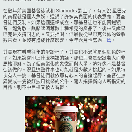
在數年前美國基督徒就和 Starbucks 對上了，有人說
星巴克
的商標就是個人魚妖，還講了許多其負面的代表意義，要基
督徒們反制。
如果這個邏輯成立，那基督徒也不能買鐵觀
音，龍角散、麒麟啤酒等數十種常見的產品了。後來又說星
巴克是支持同志的。又要拒喝。但最後從
星巴克
公佈的營收
數來看，並沒有造成
什麼影響。今年六月也寫過
一篇
。
其實現在看看往年的聖誕杯子，其實也不過就是個紅色的杯
子，如果說會印上什麼標誌的話，那也只會是聖誕老人而非
馬槽耶穌。
為了個商業
化的象徵而與人
爭，這好像不是基督
徒該做的。
況
且這整件事也可能就是少數人挑起的。
如果每
次有人一挑，
基督徒
們就依
那有心人
的言論起舞，基督徒無
異變成一隻被紅披風挑怒的公牛，隨人指揮衝向人所指定的
目標。刺不
中
目標又被人看
輕。