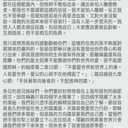
都在這個範圍內，但牧師不敢指出來，講出來怕人離開教
會。那我也不要譴責這樣的信徒，我不是怕人離開、反正我
也不受奉獻。但我知道若是斥責是憑血氣，又對大家沒幫
助。得救的天路本來就不容易行，沒有人是一步登天的，我
想人人都走過這段路，包括我自已；大家應該要彼此勸勉、
互相造就；而不是相互的指責。
我只是想用我有的感動勸勉你們，這樣的信真的是不夠面對
那將來的審判的。若是信耶穌以後沒有激發出你的善心和善
行出來，那就是證明你的生命還有待改變，距離稱義還有段
距離。你們的愛主如果不能勝過你們對世界的愛，就不能跟
隨耶穌。約翰壹書二章15節：「
不要愛世界和世界上的事。
人若愛世界，愛父的心就不在他裡面了。」；路加福音九章
62節: 「
手扶著犁向後看的，不配進神的國。」
各位的弟兄姊妹們，你們要好好想想我在上面所提到的兩節
經文。因信稱義只有四個字太簡單了，這四個字隱藏了太多
的奧秘，我們若只憑字面的解釋就誤信自己的了解，那就容
易長久的停留在地上的國裏面。天路是需要努力行的，耶穌
給我們很多幫助、但是路的方向還是要我們自己選。當我們
把手放在犁上就要立下心志往前走，環顧四周貪看世界只會
讓我們想停下來休息。而休息多了就會錯過那季節。