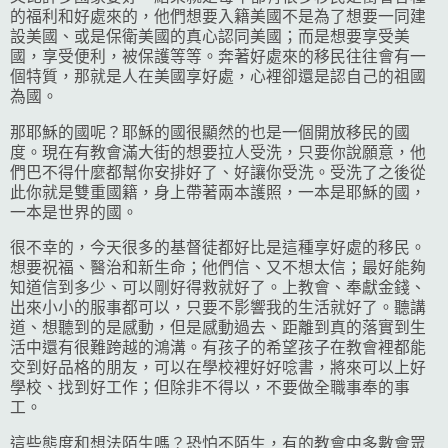
的福利和好處來的，他們想要入籍美國不是為了想要一同建
設美國、或是保衛美國的真心認同美國；而是想要享受美
國，享受便利，被保護等等。奔著好處來的移民往往會有一
個特質，那就是人在美國享好處，心裡卻還是認自己的祖國
為國。
那耶穌的國呢？耶穌的國很顯然的也是一個開放移民的國
度。現在有教會滿大街的想要拉人受洗，只要你說願意，他
們巴不得什麼都幫你安排好了、好讓你受洗。受洗了之後從
此你就是雙重國籍，身上帶著兩本護照，一本是耶穌的國，
一本是世界的國。
很不幸的，今天很多的基督徒都好比是這種享好處的移民。
想要祝福、醫治和新生命；他們信、又不想太信；最好能夠
知道信到多少、可以剛好得救就好了。上教會、奉獻金錢、
出來小小的服事都可以，只要不影響我的生活就好了。聽講
道、想聽到的是感動，但是感動過去、距離到真的落實到生
活中還有很難跨越的鴻溝。有孩子的希望孩子在教會裡都能
交到好品格的朋友，可以在學校裡好好唸書，將來可以上好
學校、找到好工作；但除非不得以，不要做全職事奉的事
工。
這些態度和想法陌生嗎？恐怕不陌生，有的教會中多數會眾