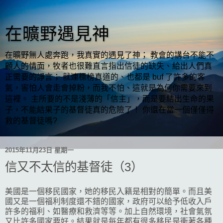
在曠野遇見神
在曠野無人處奔跑，我真實的遇見了神； 教會的講台不能不
顧人的情面，牧者也很難直言指出信徒的缺失、給出人們真
正需要的諍言； 就連標榜真道的、也都是 buf 了許多的客
氣，害怕人會走會掉粉，而我不怕、這就是為何你需要來到
這裡。 主所要的不是淺薄的「信主」，而是要結出生命的果
子，不能結果子的基督徒真的危險了！ 你還在當一個僅僅得
救的基督徒嗎?
2015年11月23日 星期一
信又不太信的基督徒（3）
美國是一個移民國家，她的移民入籍是相對的簡單。而且美
國又是一個福利制度還不錯的國家，政府可以給予低收入戶
許多的福利、如醫療和救濟等等。加上自然環境，社會氣氛
又比許多國家要好。結果就是每年都有很多移民是衝著各種