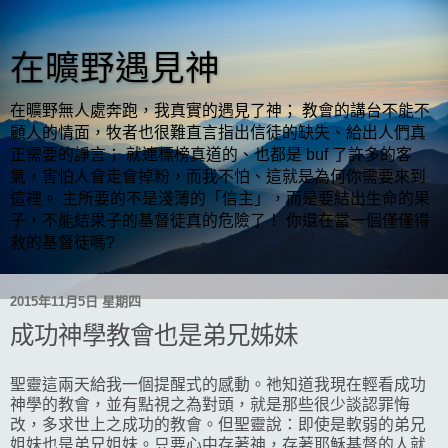
在曠野遇見神
在曠野無人處奔跑，我真實的遇見了神； 教會的講台不能不
顧人的情面，牧者也很難直言指出信徒的缺失、給出人們真
正需要的諍言； 就連標榜真道的、也都是 buf 了許多的客
氣，害怕人會走會掉粉，而我不怕、這就是為何你需要來到
這裡。 主所要的不是淺薄的「信主」，而是要結出生命的果
子，不能結果子的基督徒真的危險了！ 你還在當一個僅僅得
救的基督徒嗎?
2015年11月5日 星期四
成功神學教會也是弟兄姊妹
聖靈這兩天給我一個提醒式的感動。祂知道我現在輕看成功
神學的教會，並有點視之為對頭，就是那些很少談認罪悔
改，多求世上之成功的教會。但聖靈說：即使是軟弱的弟兄
姐妹也是弟兄姐妹。只要心中存著神，存著耶穌基督的人就