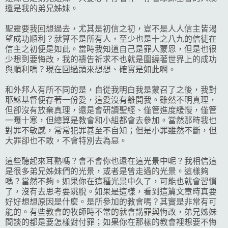
還是我的弟兄姊妹。
聖靈要我回想過去，尤其是初信之初，豈不是人人信主皆渴
望成功順利？就算不是所有人，至少也是十之八九的信徒在
信主之初便是如此。當時我知道自己是罪人蒙恩，但是也很
少想到要悔改，我的禱告祈求不也就是圍繞著世界上的成功
與順利嗎？現在回過頭來想想、確實是如此啊。
和外邦人有所不同的是，自從我明白我是蒙召了之後，我對
耶穌基督便存著一份愛，這愛沒有離開我。雖然不明真理，
但卻沒有放棄真理，還是會研讀聖經、僅管進度緩慢，僅管
一曝十寒，但總算是教會和小組都會去參加。當然那時我也
對罪不敏感，常常犯罪甚至不自知；但是小罪雖然不斷，但
大罪卻也不敢，不會特別去為惡。
這些聽起來耳熟嗎？會不會你也還在這光景中呢？我相信這
是很多弟兄姊妹們的光景，或者是曾走過的光景。這樣夠
嗎？當然不夠。如果你在這種光景中久了，可能也就會習慣
了，沒有去思考要跳脫。如果是這樣，看到這篇文章時真要
好好想想原因是什麼。是所參加的教會嗎？其實是非常有可
能的。有些教會的牧師時不常的就會講罪與悔改，弟兄姊妹
間談的都是要怎樣對付罪；如果你在那樣的教會裡想要不悔