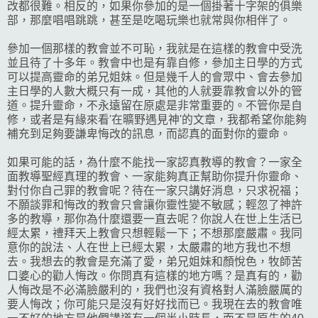
改都很難。相反的，如果你參加的是一個掛著十字架的俱樂
部，那麼唱唱跳跳，甚至是吃喝玩樂也就常與你相伴了。
參加一個那樣的教會並不可恥，我就是在這樣的教會中受洗
並且待了十多年。教會中也是有靠自修，參加主日學的方式
可以提高靈命的弟兄姐妹。但是幾千人的會眾中、會去參加
主日學的人數大概只有一成，其他的人就要靠教會以外的管
道。提升靈命，不永遠留在原處是非常重要的。不管你是自
修，或者是有緣來看'在曠野遇見神'的文章，我都希望你能夠
補充到足夠要謙卑悔改的訊息，而認真的面對你的靈命。
如果可能的話，為什麼不能找一家認真教導的教會？一家全
面教導聖經真理的教會、一家能夠真正幫助你提升你靈命、
對付你自己罪的教會呢？待在一家只講好消息，只求祝福；
不願談罪和悔改的教會只會讓你靈性變不敏感；輕忽了神許
多的教導，那你為什麼還要一直去呢？你說人在世上生活已
經太累，禮拜天上教會只想輕鬆一下；不想那麼嚴肅。我同
意你的說法、人在世上已經太累，太嚴肅的地方我也不想
去。我想去的教會是充滿了愛，弟兄姐妹和顏悅色，牧師苦
口婆心的勸人悔改。你問真有這樣的地方嗎？是真有的，勸
人悔改是不必滿臉嚴利的，我們也沒有資格對人滿臉嚴厲的
要人悔改；你可能只是沒有好好找而已。我現在去的教會唯