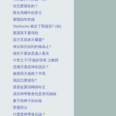
你怎麼禱告的？
降生馬槽中的君王
要開始吃乾糧
Starbucks 偷走了聖誕節? (短)
要讚美不要埋怨
說方言就表示屬靈?
律法和先知到約翰為止?
禱告不要故意讓人看見
今世之子/不義的管家 之解經
是撒旦還是神在說話？
被撞四天後跑了半馬
我該怎麼禱告?
基督徒要回轉歸向主
成功神學教會也是弟兄姊妹
麥子與粺子的比喻
聖靈與火
什麼是神導進化論？