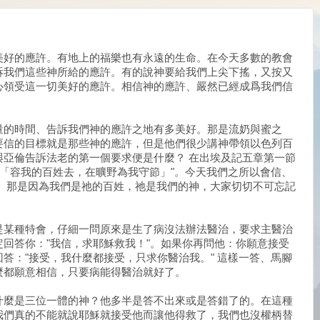
美好的應許。有地上的福樂也有永遠的生命。在今天多數的教會
訴我們這些神所給的應許。有的說神要給我們上尖下搖，又按又
心領受這一切美好的應許。相信神的應許、嚴然已經成爲我們信
量的時間、告訴我們神的應許之地有多美好。那是流奶與蜜之
要信的目標就是那些神的應許，但是他們很少講神帶領以色列百
與亞倫告訴法老的第一個要求便是什麼？ 在出埃及記五章第一節
：「容我的百姓去，在曠野為我守節」"。今天我們之所以會信、
， 那是因為我們是祂的百姓，祂是我們的神，大家切切不可忘記
是某種特會，仔細一問原來是生了病沒法辦法醫治，要求主醫治
回答你："我信，求耶穌救我！"。如果你再問他：你願意接受
答："接受，我什麼都接受，只求你醫治我。" 這樣一答、馬腳
麼都願意相信，只要病能得醫治就好了。
什麼是三位一體的神？他多半是答不出來或是答錯了的。在這種
我們真的不能就說耶穌就接受他而讓他得救了，我們也沒權柄替