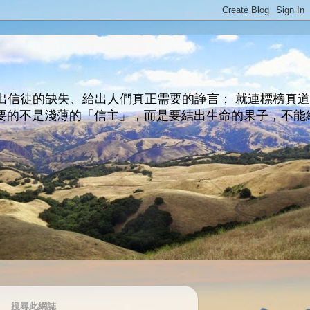
出信徒的缺失、給出人們真正需要的諍言； 就連標榜真
主所要的不是淺薄的「信主」，而是要結出生命的果子，不能
搜尋此網誌