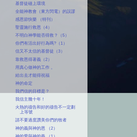
基督徒碰上環境
全能神教會（東方閃電）的誤謬
感恩節快樂 （特刊）
聖靈施行救恩（4）
不明白神學能否得救？（5）
你們有活出好行為嗎?（1）
信又不太信的基督徒（3）
靠救恩得著義（2）
用真心做神的工作 。
給出去才能得祝福
神的命定
我們信的目標是？
我信主幾十年！
火熱的禱告和好的禱告不一定劃
上等號
請不要過度讚美你們的牧者
神的義與神的恩 （2）
神的愛與神的義 （1）