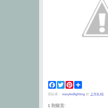
F
T
P
S
a
w
i
h
c
i
n
a
張貼者：
easyledlighting
於
上午8:45
e
t
t
r
b
t
e
e
o
e
r
1 則留言:
o
r
e