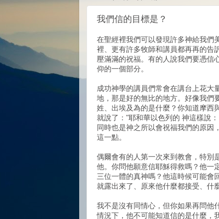
我們信的目標是？
在聖經裡我們可以發現許多神給我們
裡、更有許多牧師和講員都再再的告
壓滿滿的祝福。有的人說我們要憑信
仰的一個部分。
成功神學的講員們常會在講台上花大
地，那是好的無比的地方。好像我們
姓、出埃及為的是什麼？你知道摩西
就說了："耶和華以色列的 神這樣說
同時也是神之所以會祝福我們的原因
這一點。
偶爾會有的人第一次來到教會，特別
他。你問他願意信耶穌得救嗎？他一定
三位一體的真神嗎？他這時候可能會回
就露出來了、原來他什麼都接受、什
我不是沒有同情心，但你如果再問他
情況下，他不可能知道信的是什麼，