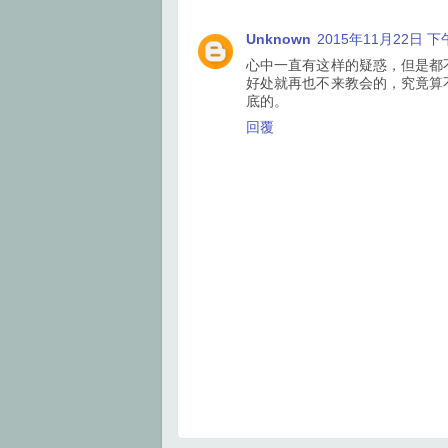
k
s
t
Unknown
2015年11月22日 下午
心中一直有这样的疑惑，但是都
好处就再也不来教会的，究竟算
底的。
回覆