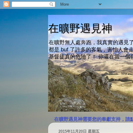
在曠野遇見神
在曠野無人處奔跑，我真實的遇見了
都是 buf 了許多的客氣，害怕
基督徒真的危險了！ 你還在當一個
在曠野遇見神需要您的奉獻支持，請
2015年11月20日 星期五