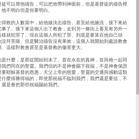
督徒可以替他禱告，可以把他帶到神面前，但是基督徒的禱告裡
；他不明白但是你要明白。
在得救的人數當中，給他做決志禱告、甚至給他施洗，接下來給
完事了。接下來這個人出了教會，走到另一條街上看見有另外一
這樣就犯罪了。現在這個人所犯了罪、到底是要算在他自己頭
他沒拜菩薩、但是醫治禱告沒有果效，這個人就開始到處說教會
用、這樣對教會甚至是基督教的傷害更大。
的是什麼，是那從開始到末了、昔在永在的真神，並與祂一起同
與我們同在的聖靈。我們信的不是神會賜下祝福，不是神會保證
討要耶穌基督的恩惠，天父上帝的慈愛，聖靈的交通與感動這類
是什麼得勝得福的，即使那祝福不臨到我們，我們還是要信，不
，還是會把那些祝福賜給我們。