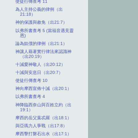
使徒行傳查考 11
為人主持公義的律例（出
21:18）
神的保護與赦免（出21:7）
以弗所書查考 5 (當福音遇見靈
恩)
論為奴僕的律例（出21:1）
神讓人藉著實行律法來認識神
（出20:19）
十誡愛神敬人（出20:12）
十誡與安息日（出20:7）
使徒行傳查考 10
神向摩西宣佈十誡（出20:1）
以弗所書查考 4
神降臨西奈山與百姓立約（出
19:1）
摩西的岳父葉忒羅（出18:1）
與亞瑪力人爭戰（出17:8）
摩西擊打磐石出水（出17:1）