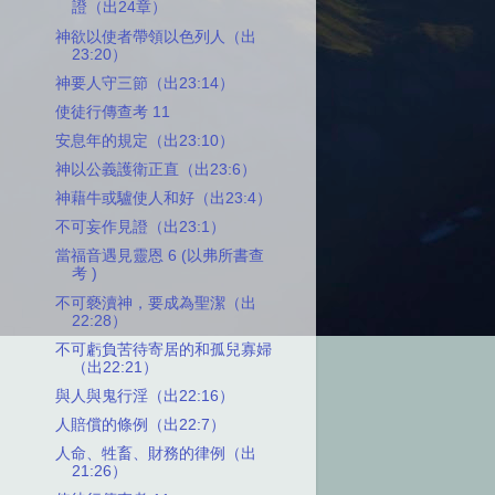
證（出24章）
神欲以使者帶領以色列人（出
23:20）
神要人守三節（出23:14）
使徒行傳查考 11
安息年的規定（出23:10）
神以公義護衛正直（出23:6）
神藉牛或驢使人和好（出23:4）
不可妄作見證（出23:1）
當福音遇見靈恩 6 (以弗所書查
考 )
不可褻瀆神，要成為聖潔（出
22:28）
不可虧負苦待寄居的和孤兒寡婦
（出22:21）
與人與鬼行淫（出22:16）
人賠償的條例（出22:7）
人命、牲畜、財務的律例（出
21:26）