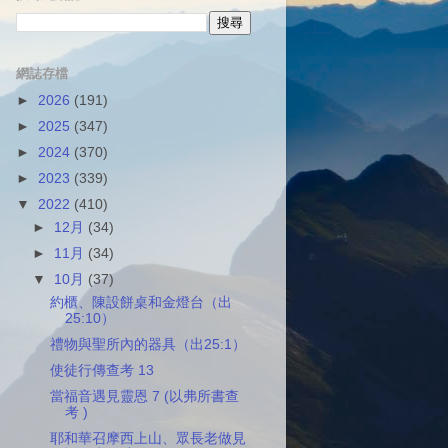
網誌存檔
►
2026
(191)
►
2025
(347)
►
2024
(370)
►
2023
(339)
▼
2022
(410)
►
12月
(34)
►
11月
(34)
▼
10月
(37)
約櫃、陳設餅桌和金燈台（出
25:10）
禮物與聖所內的器具（出25:1）
使徒行傳查考 13
當福音遇見靈恩 7 (以弗所書查
考 )
耶和華召摩西上山、眾長老做見