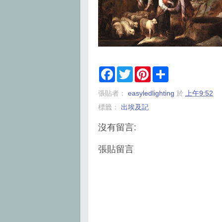
F
T
P
S
a
w
i
h
c
i
n
a
張貼者：
easyledlighting
於
上午9:52
e
t
t
r
b
t
e
e
標籤：
出埃及記
o
e
r
o
r
e
k
s
沒有留言:
t
張貼留言