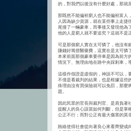
的，對我們以後沒有什麼好處，那就
那既然不能偏袒窮人也不能偏袒富人
人因為缺少資源，就在某些事上走捷
尾撞了一輛豪車，而事後又發現他為
他的人是窮人就不要追究？這就不是
可是那個窮人實在太可憐了，他沒有
賺錢好籌措醫藥費，這實在是太可憐
本來前面那個豪車要停車是因為前方
情況下、無理由地在路中央踩剎車，
這樣作假證是虛假的，神說不可以，
不僅是看裁判的結果，也是根據這些
殊理由沒有買保險就可以免罰，那麼
題。
因此民眾的官長與裁判官、是肩負著
提醒人的良心該當如何判斷，但是掌
公正不行；而對公正有最大傷害的莫
賄絡使得社會從向著良心來看齊變成