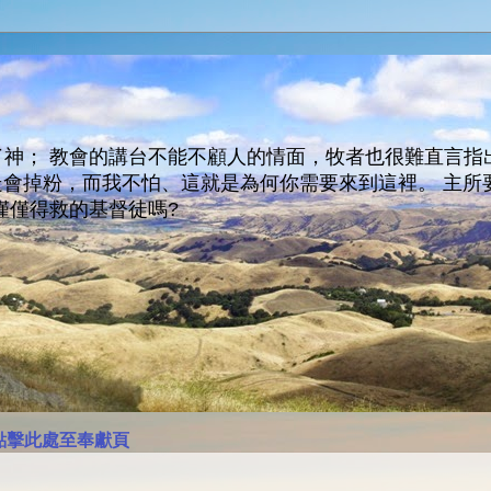
神； 教會的講台不能不顧人的情面，牧者也很難直言指
人會走會掉粉，而我不怕、這就是為何你需要來到這裡。 
僅僅得救的基督徒嗎?
點擊此處至奉獻頁