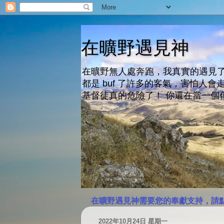
在曠野遇見神
在曠野無人處奔跑，我真實的遇見了
都是 buf 了許多的客氣，害怕
基督徒真的危險了！ 你還在當一個
在曠野遇見神需要您的奉獻支持，請
2022年10月24日 星期一