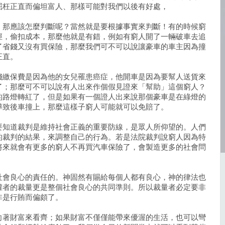
屈枉正直而偏坦富人、那樣可能對我們以後有好處，
，那應該怎麼判斷呢？當然就是要根據事實來判斷！有的時候窮
徑，偷扣成本，那麼他就是有錯，例如有窮人開了一輛破車去追
了省錢又沒有買保險，那麼我們可不可以說讓豪車的車主因為撞
正直。
錢繳保費是因為他的女兒罹患癌症，他開車是因為要幫人送貨來
了；那麼可不可以說有人出來作個假見證來「幫助」這個窮人？
的路燈轉紅了，但是如果有一個證人出來說那個豪車是在綠燈的
導致後車撞上，那麼這樣子窮人可能就可以免賠了。
要知道裁判是維持社會正義的重要防線，是眾人所仰望的。人們
的裁判的結果，來調整自己的行為。若是法院裁判說窮人因為特
將來就會有更多的窮人不再買汽車保險了，會製造更多的社會問
社會良心的責任的。神固然有賜給每個人都有良心，神的律法也
權者的裁量更是整個社會良心的共同準則。所以裁量者必定要非
非是行賄而偏頗了。
向著財富來看齊；如果財富不僅僅能帶來優渥的生活，也可以彎