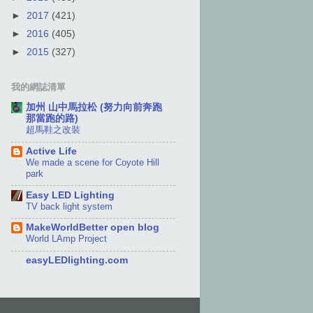
►
2017
(421)
►
2016
(405)
►
2015
(327)
我的網誌清單
加州 山中馬拉松 (努力向前奔跑
那當跑的路)
超馬鞋之改裝
Active Life
We made a scene for Coyote Hill
park
Easy LED Lighting
TV back light system
MakeWorldBetter open blog
World LAmp Project
easyLEDlighting.com