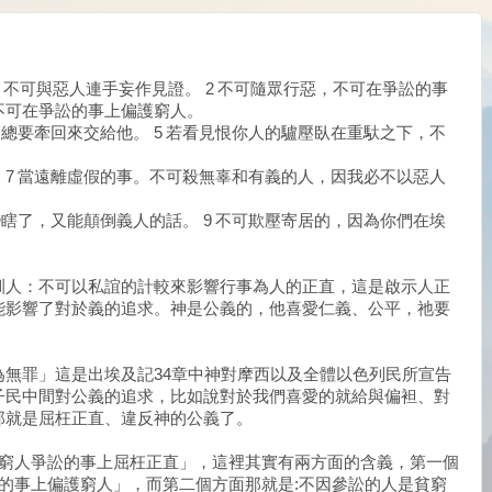
，不可與惡人連手妄作見證。 2 不可隨眾行惡，不可在爭訟的事
也不可在爭訟的事上偏護窮人。
，總要牽回來交給他。 5 若看見恨你人的驢壓臥在重馱之下，不
。 7 當遠離虛假的事。不可殺無辜和有義的人，因我必不以惡人
變瞎了，又能顛倒義人的話。 9 不可欺壓寄居的，因為你們在埃
訓人：不可以私誼的計較來影響行事為人的正直，這是啟示人正
能影響了對於義的追求。神是公義的，他喜愛仁義、公平，祂要
無罪」這是出埃及記34章中神對摩西以及全體以色列民所宣告
子民中間對公義的追求，比如說對於我們喜愛的就給與偏袒、對
那就是屈枉正直、違反神的公義了。
在窮人爭訟的事上屈枉正直」，這裡其實有兩方面的含義，第一個
的事上偏護窮人」，而第二個方面那就是:不因參訟的人是貧窮