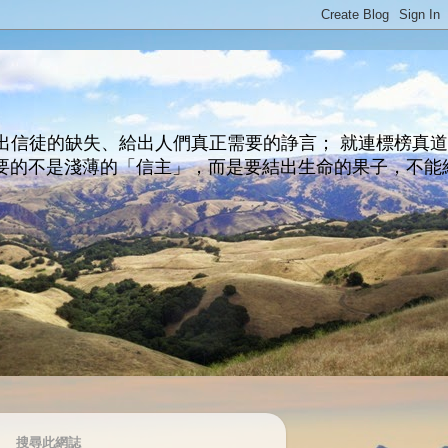
出信徒的缺失、給出人們真正需要的諍言； 就連標榜真
主所要的不是淺薄的「信主」，而是要結出生命的果子，不能
搜尋此網誌