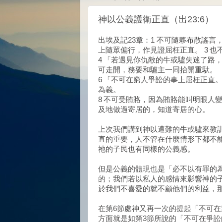
神以公義護衛正直（出23:6）
出埃及記23章：1 不可隨夥布散謠言
上隨眾偏行，作見證屈枉正直。 3 
4 「若遇見你仇敵的牛或驢失迷了路
可走開，務要和驢主一同抬開重馱。
6 「不可在窮人爭訟的事上屈枉正直
為義。
8 不可受賄賂，因為賄賂能叫明眼人
及地做過寄居的，知道寄居的心。
上次我們講到神以遭難的牛或驢來教
直的重要，人不管在什麼情形下都不
祂的子民也有同樣的公義感。
但是公義的體現也是「必不以有罪的為
的；我們若以私人的感情來影響神的
於我們不喜愛的就不顧他們的利益，
在第6節處神又再一次的提起「不可
方面就是如第3節所說的「不可在爭訟