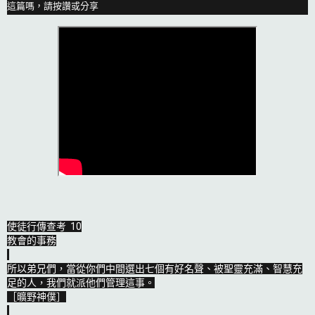
這篇嗎，請按讚或分享
使徒行傳查考  10

教會的事務

所以弟兄們，當從你們中間選出七個有好名聲、被聖靈充滿、智慧充
足的人，我們就派他們管理這事。

［曠野神僕］
