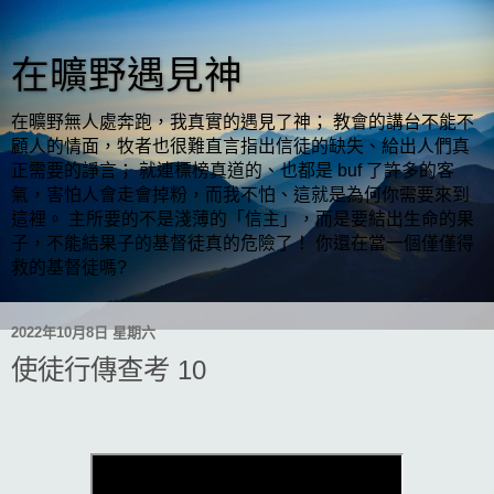
在曠野遇見神
在曠野無人處奔跑，我真實的遇見了神； 教會的講台不能不
顧人的情面，牧者也很難直言指出信徒的缺失、給出人們真
正需要的諍言； 就連標榜真道的、也都是 buf 了許多的客
氣，害怕人會走會掉粉，而我不怕、這就是為何你需要來到
這裡。 主所要的不是淺薄的「信主」，而是要結出生命的果
子，不能結果子的基督徒真的危險了！ 你還在當一個僅僅得
救的基督徒嗎?
2022年10月8日 星期六
使徒行傳查考 10