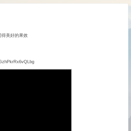
同得美好的果效
g2GzhPkrRx6vQLbg