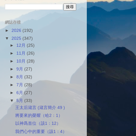
網誌存檔
►
2026
(192)
▼
2025
(347)
►
12月
(25)
►
11月
(26)
►
10月
(28)
►
9月
(27)
►
8月
(32)
►
7月
(28)
►
6月
(27)
▼
5月
(33)
王太后箴言 (箴言簡介 49 )
將要來的榮耀（哈2：1）
以神爲首位（該1：12）
我們心中的重要（該1：4）