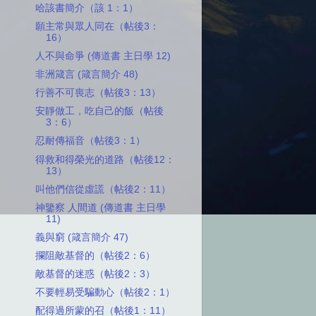
哈該書簡介（該 1：1）
願主常與眾人同在（帖後3：
16）
人不與命爭 (傳道書 主日學 12)
非洲箴言 (箴言簡介 48)
行善不可喪志（帖後3：13）
安靜做工，吃自己的飯（帖後
3：6）
忍耐傳福音（帖後3：1）
得救和得榮光的道路（帖後12：
13）
叫他們信從虛謊（帖後2：11）
神鑒察 人間道 (傳道書 主日學
11)
義與窮 (箴言簡介 47)
攔阻敵基督的（帖後2：6）
敵基督的迷惑（帖後2：3）
不要輕易受騙動心（帖後2：1）
配得過所蒙的召（帖後1：11）