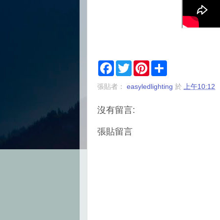
F
T
P
S
a
w
i
h
c
i
n
a
張貼者：
easyledlighting
於
上午10:12
e
t
t
r
b
t
e
e
o
e
r
沒有留言:
o
r
e
k
s
t
張貼留言