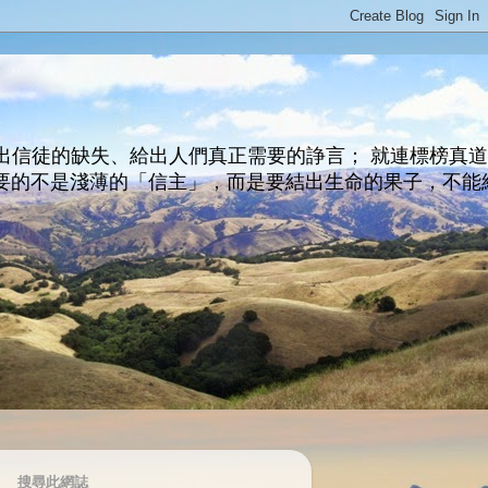
出信徒的缺失、給出人們真正需要的諍言； 就連標榜真
主所要的不是淺薄的「信主」，而是要結出生命的果子，不能
搜尋此網誌