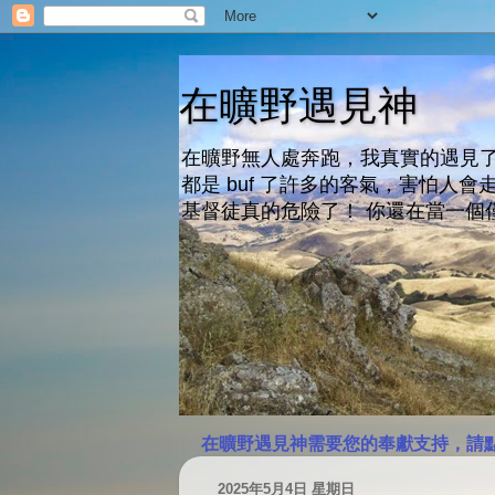
在曠野遇見神
在曠野無人處奔跑，我真實的遇見了
都是 buf 了許多的客氣，害怕
基督徒真的危險了！ 你還在當一個
在曠野遇見神需要您的奉獻支持，請
2025年5月4日 星期日