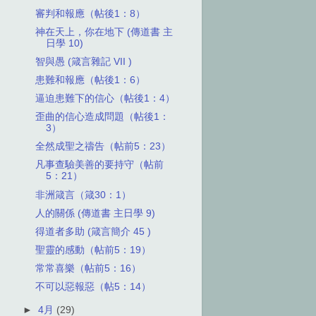
審判和報應（帖後1：8）
神在天上，你在地下 (傳道書 主
日學 10)
智與愚 (箴言雜記 VII )
患難和報應（帖後1：6）
逼迫患難下的信心（帖後1：4）
歪曲的信心造成問題（帖後1：
3）
全然成聖之禱告（帖前5：23）
凡事查驗美善的要持守（帖前
5：21）
非洲箴言（箴30：1）
人的關係 (傳道書 主日學 9)
得道者多助 (箴言簡介 45 )
聖靈的感動（帖前5：19）
常常喜樂（帖前5：16）
不可以惡報惡（帖5：14）
►
4月
(29)