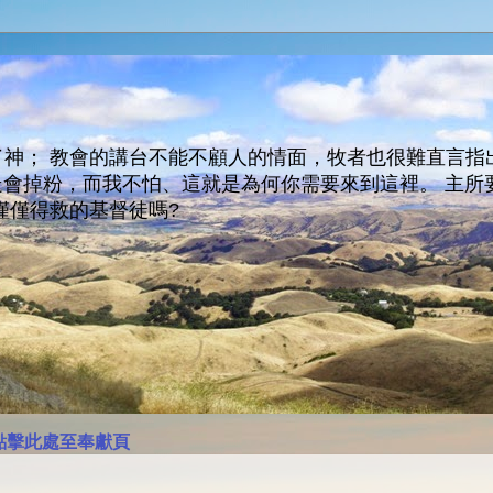
神； 教會的講台不能不顧人的情面，牧者也很難直言指
人會走會掉粉，而我不怕、這就是為何你需要來到這裡。 
僅僅得救的基督徒嗎?
點擊此處至奉獻頁