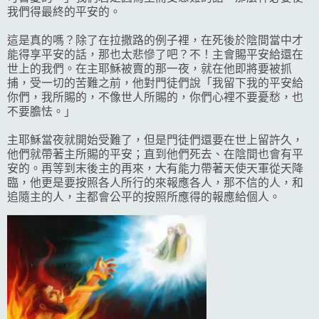
我們得最終的平安的。
這是真的嗎？除了在拉撒路的例子裡，在死後於陰間當中才
能得享平安的話，那也太悲慘了吧？不！主會賜平安給還在
世上的我們。在主耶穌被賣的那一夜，就在他即將要被抓
捕，受一切的苦難之前，他對門徒們說「我留下我的平安給
你們，我所賜的，不像世人所賜的，你們心裡不要憂愁，也
不要膽怯。」
主耶穌當夜就開始受難了，但是門徒們還要在世上留許久，
他們就帶著主所賜的平安；直到他們死去、在陰間也會有平
安的。再等到末後主的再來，大有能力帶著天使天軍從天降
臨，他更是要按照各人所行的來報應各人，那不信的人，和
追隨主的人，主都會公平的按照所應得的報應給個人。