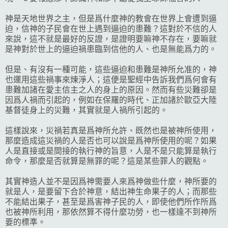
神是天地世界之主，但是爲什麼神的教會在世界上會遭到逼
迫，信神的子民會在世上遇到逼迫的患難？這對於不信的人
來說，這不就是最好的反證，是證明要嘛神不存在，要嘛就
是神對於世上的逼迫禍患臨到信他的人、也是無能爲力的。
但是、有沒有一種可能，這些逼迫和患難是神所允准的，神
也運用這些禍事來煉淨人；這便是聖經中告訴我們爲何會有
患難加諸在愛主信主之人的身上的原因。然而有些災難卻是
因爲人禍而引起的，例如在保羅的時代、正加諸於歐亞大陸
基督徒身上的災難，其實就是人禍所引起的。
這樣說來，災禍若真是爲神所允許、既然也是被神所使用，
那麼造成這災禍的人是否也可以說是爲神所使用的呢？如果
人是直接或是間接的執行神的旨意，人是不是只能算是執行
命令，那麼是否就算是無罪的呢？這是某些罪人的觀點。
其實神造人並不是因爲神需要人來爲神做些什麼，神所要的
就是人，是要留下合於神意，結出神生命果子的人；而那些
不能結出果子，甚至是爲害神子民的人，即使他們所作所爲
也被神所利用，那依然算不得什麼功勞，也一樣達不到神所
要的標準。