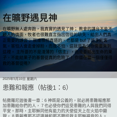
在曠野遇見神
在曠野無人處奔跑，我真實的遇見了神； 教會的講台不能不
顧人的情面，牧者也很難直言指出信徒的缺失、給出人們真
正需要的諍言； 就連標榜真道的、也都是 buf 了許多的客
氣，害怕人會走會掉粉，而我不怕、這就是為何你需要來到
這裡。 主所要的不是淺薄的「信主」，而是要結出生命的果
子，不能結果子的基督徒真的危險了！ 你還在當一個僅僅得
救的基督徒嗎?
2025年5月10日 星期六
患難和報應（帖後1：6）
帖撒羅尼迦後書一章：6 神既是公義的，就必將患難報應那
加患難給你們的人， 7 也必使你們這受患難的人與我們同得
平安。那時，主耶穌同他有能力的天使從天上在火焰中顯
現， 8 要報應那不認識神和那不聽從我主耶穌福音的人。