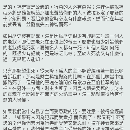
是的，神確實是公義的，行惡的人必有惡報；這裡保羅說神
就必將患難報應給那加患難給你們的人。彼拉多定了耶穌的
十字架刑罰，看起來他當時必沒有什麼報應，然而他在年老
前就丟官，並發瘋失去神智而死。
如果歷史沒有記載，這是因爲歷史很少有興趣去討論一個人
的老狀，即使是老死在王位上的帝王，歷史也很少討論他們
的老狀或是死狀。要知道人人都有一死，每個人是如何死
的，既很少有記載，更是缺乏比較；至於人死後又有什麼待
遇，更是無人能知。
只有那超越生死，從天降下爲人的主耶穌曾經藉著一個比喻
告訴我們，那就是財主與拉撒路的比喻。在那個比喻當中拉
撒路死了，但是他的靈魂在陰間卻是歇息在亞伯拉罕的懷
裡。在另外一方面，財主也死了，因爲人總是要死的；財主
的靈魂在陰間卻是在無盡的火焰當中，這一點就值得所有作
惡的人畏懼。
如果我們當中有爲了主而受患難的話，要注意、彼得曾經說
過：「如果有人因為犯罪而受責打 而忍耐了，那又有什麼可
誇的？但你們若因為行善而受苦又能忍耐，這在神看起來是
可喜愛的。」我們若是因為主而受患難的話，那麼神必要使