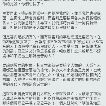
作的見證，你們也信了。
主要再來，這是聖經當中一再提醒我們的，並且我們也被提
醒：主再來之時會有審判；而審判是要按照各人的行爲報應
各人。我們願意聽到主再來，我們那時要與主一同得著榮
耀；但是我們總是不太願意聽到有報應的事。
但是審判是必須有的，而有關審判的事也總還是要聽的。在
第8節這裡就說了：要報應那不認識神和那不聽從我主耶穌福
音的人！原來神也會有報應給人，人要受刑罰且是永遠沈淪
的刑罰；但是這又好像是很偏頗，報應爲什麼只給那些不認
識神和不聽從主耶穌福音的人？
要論到懲罰的對像，其實本來就是要給全人類的，因爲全人
類都是始祖亞當夏娃的後代；神造人本來應該是完美，也就
是說那應該是不會死亡的生命，但是由於始祖的不信和所犯
的罪，人變得不完美且註定要滅亡，而會滅亡的始祖的所產
生的後代，也都是會滅亡的。
這就是那將要來的審判之懲罰，也就是滅亡；人破壞了神讓
人成爲完美永生的計劃，所以自然就得要承擔滅亡的後果。
那這個懲罰公平嗎？是公平的！一個人既然吃了明確告知是