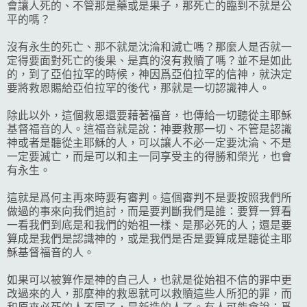
會讓人死的、不管那是藥或是果子，那死亡的臨到不就是公
平的嗎？
沒有永生的死亡、那不就是沈淪和滅亡嗎？那麼人是否就一
定得要面對死亡的後果、是真的沒有救贖了嗎？並不是如此
的，到了亞伯拉罕的時候，神因爲亞伯拉罕的信神，就決定
要將救恩賜給亞伯拉罕的後代，那就是一切認識神人。
除此以外，這個救恩還要藉著福音，也傳給一切聽從主耶穌
基督福音的人。這福音就是說：神要救那一切、不管是認識
神或者是聽從主耶穌的人，可以讓人不必一定要沈淪、不是
一定要滅亡，而是可以和主一同享受主的得勝和榮光，也會
有永生。
這就是爲何主再來時要有審判。這個審判不是要按照我們所
做過的事來向我們追討，而是要判斷我們是誰：要算一算看
一看我們到底是和我們的始祖一樣、是那必死的人；還是要
算成是我們是認識神的，或是我們是否是要算成是聽從主耶
穌基督福音的人。
如果可以被算作是神的自己人，也就是從始祖不信的罪中更
改過來的人，那麼神的救恩就可以救贖這些人所犯的罪，而