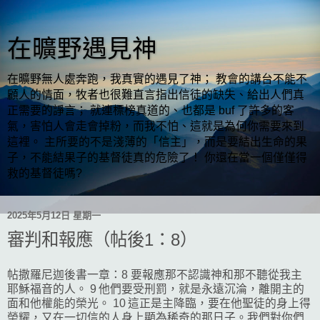
在曠野遇見神
在曠野無人處奔跑，我真實的遇見了神； 教會的講台不能不
顧人的情面，牧者也很難直言指出信徒的缺失、給出人們真
正需要的諍言； 就連標榜真道的、也都是 buf 了許多的客
氣，害怕人會走會掉粉，而我不怕、這就是為何你需要來到
這裡。 主所要的不是淺薄的「信主」，而是要結出生命的果
子，不能結果子的基督徒真的危險了！ 你還在當一個僅僅得
救的基督徒嗎?
2025年5月12日 星期一
審判和報應（帖後1：8）
帖撒羅尼迦後書一章：8 要報應那不認識神和那不聽從我主
耶穌福音的人。 9 他們要受刑罰，就是永遠沉淪，離開主的
面和他權能的榮光。 10 這正是主降臨，要在他聖徒的身上得
榮耀，又在一切信的人身上顯為稀奇的那日子。我們對你們