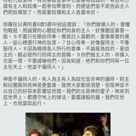
在初代教會時、有些基督徒家中也是養有奴隸的，有些地方
還有主人和奴僕一起參加聚會的，而使徒們並不是告訴主人
們把奴僕放了，而是要奴僕和主人各盡本份。
保羅在以弗所書6章5節中就這樣說：「你們做僕人的，要懼
怕戰兢，用誠實的心聽從你們肉身的主人，好像聽從基督一
般。 6 不要只在眼前侍奉，像是討人喜歡的，要像基督的僕
人，從心裡遵行神的旨意， 7 甘心侍奉，好像服侍主，不像
服侍人。 8 因為曉得各人所行的善事，不論是為奴的，是自
主的，都必按所行的得主的賞賜。 9 你們做主人的，待僕人
也是一理，不要威嚇他們。因為知道，他們和你們同有一位
主在天上，他並不偏待人。」
神是不偏待人的，有人為主有人為奴也並非神的偏待。財主
和拉撒路到底神是更愛誰、我想大家都很清楚、但是神並不
以自己的好惡來影響這世間。我們的主是神的愛子，祂來到
這世界上，都遵守地上的律法，要盡諸般的義，我們在世
上，也就當如此行。