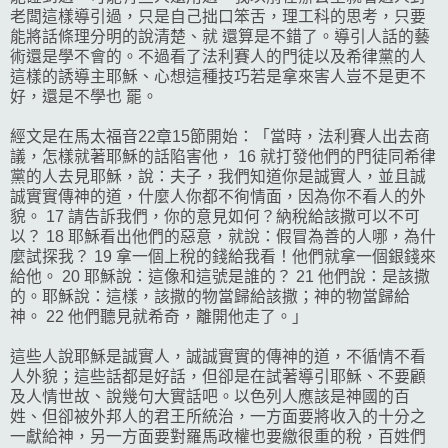
老闆這樣導引過，只是自己拙口笨舌，理工科的思考，只要
能將話條理分明的說清楚、就 還算是不錯了。導引人話的藝
術還是學不會的。不過看了法利賽人的門徒以及希律黨的人
這樣的誘導主耶穌、心想這種技巧若是拿來害人豈不是更不
好，還是不學也 罷。
經文是在馬太福音22章15節開始：「當時，法利賽人出去商
議，怎樣就著耶穌的話陷害他， 16 就打發他們的門徒同希律
黨的人去見耶穌，說：夫子，我們知道你是誠實人，並且誠
誠實實傳神的道，什麼人你都不徇情面，因為你不看人的外
貌。 17 請告訴我們，你的意見如何？納稅給該撒可以不可
以？ 18 耶穌看出他們的惡意，就說：假冒為善的人哪，為什
麼試探我？ 19 拿一個上稅的錢給我看！他們就拿一個銀錢來
給他。 20 耶穌說：這像和這號是誰的？ 21 他們說：是該撒
的。耶穌說：這樣，該撒的物當歸給該撒；神的物當歸給
神。 22 他們聽見就希奇，離開他走了。」
這些人說耶穌是誠實人，誠誠實實的傳神的道，不循情不看
人外貌；這些話都是好話，但卻是在試著導引耶穌、不要顧
及人情世故、說幾句大實話吧。以色列人應該是神國的百
姓、但卻被外邦人的君王所統治，一方面要將收入的十分之
一獻給神，另一方面要對羅馬政權也要繳很重的稅，百姓們