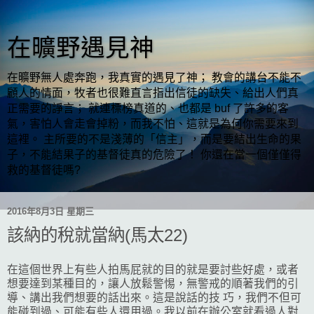
在曠野遇見神
在曠野無人處奔跑，我真實的遇見了神； 教會的講台不能不
顧人的情面，牧者也很難直言指出信徒的缺失、給出人們真
正需要的諍言； 就連標榜真道的、也都是 buf 了許多的客
氣，害怕人會走會掉粉，而我不怕、這就是為何你需要來到
這裡。 主所要的不是淺薄的「信主」，而是要結出生命的果
子，不能結果子的基督徒真的危險了！ 你還在當一個僅僅得
救的基督徒嗎?
2016年8月3日 星期三
該納的稅就當納(馬太22)
在這個世界上有些人拍馬屁就的目的就是要討些好處，或者
想要達到某種目的，讓人放鬆警惕，無警戒的順著我們的引
導、講出我們想要的話出來。這是說話的技 巧，我們不但可
能碰到過、可能有些人還用過。我以前在辦公室就看過人對