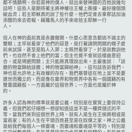
都不情願啊，你若是神的僕人、就出來替神國的百姓說幾句
話吧！這些人是期待著主將神權往王權上衝撞、最好撞個頭
破血流；若主耶穌真的說了些什麼，他們定會去拿那話加油
添醋的來去密報、藉羅馬人的手來收拾主耶穌一行
人。
但人在神的面前真是赤露僘開，什麼心思意念都逃不過主的
雙眼；主早就看穿了他們的惡意，是打著請問問題的幌子麼
前來試探，甚至是陷人入罪；主既然看穿了，於是就教訓他
們，也自然不會上他們的當；但主也覺不會就這樣曲意迎
合，或是規避問題；主只能將真理說出來。主最後說：「該
撒的物當歸給該撒；神的物當歸給神」，這句話告訴我們、
神也是允許地上有政權的存在，我們基督徒在地上並不是要
遺世而獨立的，而是像在靈界和物質界中各有一個國籍的有
雙重國籍般、一方面屬於這個世界；一方面也是屬於神
的。
許多人認為神的標準就是要公義，特別是在實質上要保持公
義。但我們若仔細想一想卻知道這並不是一種齊頭式的平
等。當我們來到這個世界上時，就有人是生在王侯將相或是
富商家；有的人生在平頭百姓甚至是在奴僕之家。神之公義
是給我們每個人一條靈魂、而靈魂和靈魂是平等的。特別是