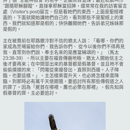
弄了個 "全能神教會"的名字，企圖魚目混珠；最近乾脆叫作
"跟隨耶穌腳蹤"，直接拿耶穌當招牌，還常常在我的訪客留言
處（Visitor's post)留言、但是看她們的東西、上面是聖經裡
面的，下面就開始講她們自己的，看到那些不是聖經上的東
西、我們就知道那是假的；快快離開她們、告訴弟兄姊妹那
是假的。
主在被賣前在耶路撒冷對不信的猶太人說：「看哪、你們的
家成為荒場留給你們．我告訴你們、 從今以後你們不得再見
我、直等到你們說、奉主名來的是應當稱頌的。」（馬太
23:38-39），所以主要在福音傳遍地極、猶太人開始信主之
後才要再來；在中間冒出來的基督都是假基督。並且祂不會
偷偷摸摸的來：「閃電從東邊發出，直照到西邊。人子降
臨，也要這樣。」，主怎樣乘雲升天，也必將怎樣乘雲降
臨。到那時必有萬千天使跟隨，要追討所有那些傳假道之人
的罪了。因為「屍首在哪裡，鷹也必聚在那裡」，假先知與
假基督的罪，主必要追討。