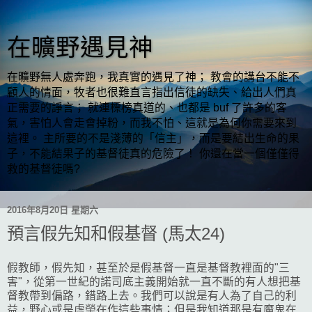
在曠野遇見神
在曠野無人處奔跑，我真實的遇見了神； 教會的講台不能不
顧人的情面，牧者也很難直言指出信徒的缺失、給出人們真
正需要的諍言； 就連標榜真道的、也都是 buf 了許多的客
氣，害怕人會走會掉粉，而我不怕、這就是為何你需要來到
這裡。 主所要的不是淺薄的「信主」，而是要結出生命的果
子，不能結果子的基督徒真的危險了！ 你還在當一個僅僅得
救的基督徒嗎?
2016年8月20日 星期六
預言假先知和假基督 (馬太24)
假教師，假先知，甚至於是假基督一直是基督教裡面的"三
害"，從第一世紀的諾司底主義開始就一直不斷的有人想把基
督教帶到偏路，錯路上去。我們可以說是有人為了自己的利
益，野心或是虛榮在作這些事情；但是我知道那是有魔鬼在