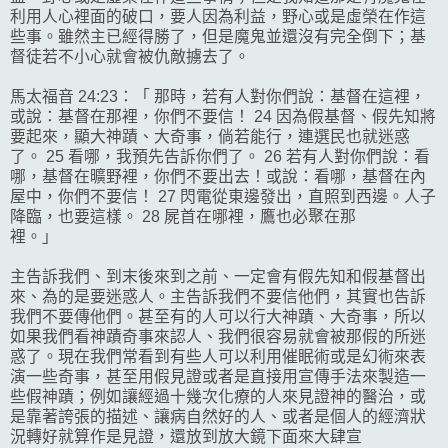
利用人心裡面的破口，要人因為利益，野心或是虛榮在作這
些事。雖然主已經得勝了，但是魔鬼並還沒有完全倒下；基
督徒若不小心就會被仇敵擄去了。
馬太福音 24:23：「 那時，若有人對你們說：基督在這裡，
或說：基督在那裡，你們不要信！ 24 因為假基督、假先知將
要起來，顯大神蹟、大奇事，倘若能行，連選民也就迷惑
了。 25 看哪，我預先告訴你們了。 26 若有人對你們說：看
哪，基督在曠野裡，你們不要出去！或說：看哪，基督在內
屋中，你們不要信！ 27 閃電從東邊發出，直照到西邊。人子
降臨，也要這樣。 28 屍首在哪裡，鷹也必聚在那
裡。」
主告訴我們、到末後來到之前、一定會有假先知和假基督出
來、為的是要迷惑人。主告訴我們不要信他們，其實也告訴
我們不要傳他們。甚至有的人可以行大神蹟、大奇事，所以
如果我們看神蹟奇事來認人、我們很容易就會被那假的所迷
惑了。現在我們常看到有些人可以利用催眠術或是幻術來表
演一些奇事，甚至用假見證或者是直接用宣傳手法來製造一
些假神蹟；例如讓經過十幾次化療的人來見證神的醫治，或
是靠著誇張的描述、讓病自然好的人、或者是個人的經濟狀
況轉好就算作是見證，還放到放大鏡下面來大肆宣