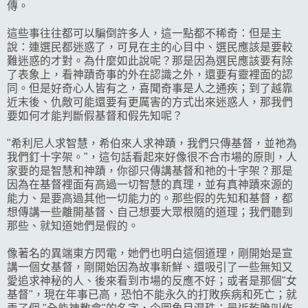
傳。
這些事往往都可以騙倒許多人，這一點都不稀奇：但是主
說：連選民都迷惑了，可見在主的心目中、選民應該是要較
難迷惑的才對。為什麼如此說呢？那是因為選民應該要有除
了表象上，看神蹟奇事的外在認識之外，還要有靈裡面的認
同。但是好奇心人皆有之，喜聞奇事是人之通疾；到了越靠
近末後、仇敵可能還要有更厲害的方式出來迷惑人，那我們
要如何才能判斷假基督和假先知呢？
"希利尼人求智慧，希伯來人求神蹟，我們只傳基督，並祂為
我們釘十字架。"，這句話看起來好像很不合市場的原則，人
家要的是智慧和神蹟，你卻只傳講基督和祂的十字架？那是
因為在基督裡面有高過一切智慧的真理，並有真神蹟來源的
能力、是要高過其他一切能力的。那些假的先知和基督，都
想傳講一些離開基督、自己想要大眾根隨的道理；我們聽到
那些、就知道她們是假的。
像著名的異端東方閃電，她們也明白這個道理，剛開始是宣
講一個女基督，剛開始因為故事新鮮、還吸引了一些無知又
愛追求神秘的人、後來看到市場的反應不好；或者是那個"女
基督"，現在年事已高，恐怕不能永久的打敗疾病和死亡；就