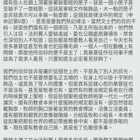
還有些人在額上頂著掛著裝聖經的匣子。就是一個小匣子甚
至裝不了一章經節、這就是拿經文作裝飾品，大一點的匣子
並非就表示可以多裝一點章節；這個就是律法中的規定（申
命記第6章）、意思是要我們熟記律法、當然文士們的目的不
純、就是他們還有另一個原因、乃是主所指出來的，他們想
引人注目。法利賽人愛裝虔誠、愛在公開處高聲禱告、禁食
也深怕別人不知道；這些都是想要教人看見自己。今天也有
很多基督徒甚至牧者也犯這種毛病，一個人一但在動機上有
問題、那麼他所信仰的便不是主了；真基督徒作任何事不應
該為了是求人看見，只要知道主必定看見就夠了。
我們的信仰並非是屬於這個世上的、不是為了別人的目光、
我們信主也不是要想要名正言順的、在身上可以掛十字架的
飾品、或是為了受人的遵重。但是真有這樣心態的基督徒也
不是沒有、甚至是牧者也有。當然有的教派規定長老在行禮
的時候要穿上聖袍，但這些個聖袍或牧師袍是一代比一代的
講究。還有的教會本來什麼服飾的規定都沒有，卻忽然發起
戴胸章，牧師的胸口掛著金質的教會標誌，活像立法委員；
還有銀質和銀質的章像徵階級、分給區牧和小組長。本來教
徒如果把那些世界的標記帶進教會中來、都不是很恭敬的
事、現在還有教會自己搞、真是省了仇敵很多事。