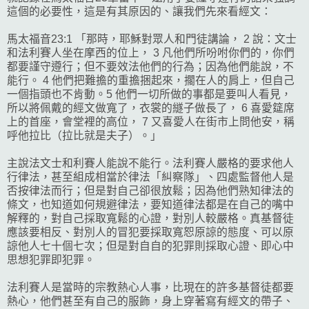
這個的必要性，這是有其原因的、讓我們先來看經文：
馬太福音23:1 「那時，耶穌對眾人和門徒講論， 2 說：文士
和法利賽人坐在摩西的位上， 3 凡他們所吩咐你們的，你們
都要謹守遵行；但不要效法他們的行為；因為他們能說，不
能行。 4 他們把難擔的重擔捆起來，擱在人的肩上，但自己
一個指頭也不肯動。5 他們一切所做的事都是要叫人看見，
所以將佩戴的經文做寬了，衣裳的繸子做長了， 6 喜愛筵席
上的首座，會堂裡的高位， 7 又喜愛人在街市上問他安，稱
呼他拉比（拉比就是夫子）。」
主說法文士和利賽人能說不能行。法利賽人嚴格的要求他人
行律法，甚至組成相當於律法「糾察隊」、四處監督他人是
否按律法而行；但是對自己卻很放鬆；因為他們熟知律法的
條文，也知道如何規避律法，要知道律法都是在自己的嘴中
解釋的，對自己採取寬鬆的心證，對別人較嚴格。真基督徒
應該要相反、對別人的冒犯要採取寬恕原諒的態度、可以原
諒他人七十個七次；但是對自自的犯罪則採取心證、即心中
思想犯罪即犯罪。
法利賽人是當時的宗教熱心人事，比現在的許多基督徒都要
熱心，他們甚至有自己的服飾，身上穿著寫有經文的帶子、