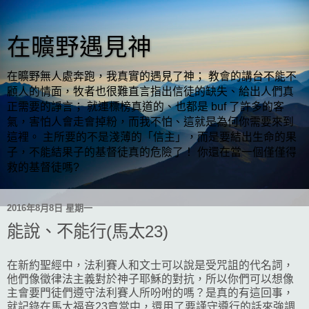
在曠野遇見神
在曠野無人處奔跑，我真實的遇見了神； 教會的講台不能不
顧人的情面，牧者也很難直言指出信徒的缺失、給出人們真
正需要的諍言； 就連標榜真道的、也都是 buf 了許多的客
氣，害怕人會走會掉粉，而我不怕、這就是為何你需要來到
這裡。 主所要的不是淺薄的「信主」，而是要結出生命的果
子，不能結果子的基督徒真的危險了！ 你還在當一個僅僅得
救的基督徒嗎?
2016年8月8日 星期一
能說、不能行(馬太23)
在新約聖經中，法利賽人和文士可以說是受咒詛的代名詞，
他們像徵律法主義對於神子耶穌的對抗，所以你們可以想像
主會要門徒們遵守法利賽人所吩咐的嗎？是真的有這回事，
就記錄在馬太福音23章當中，還用了要謹守遵行的話來強調