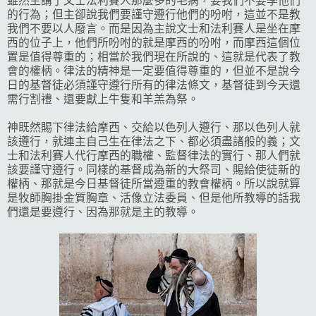
雖然主講了文士法利賽人那麼多的毛病，要我們不要學他們
的行為；但主卻說我們要謹守遵行他們的吩咐，這並不是教
我們不要以人廢言。而是因為主說文士和法利賽人是坐在摩
西的位子上，他們所吩咐的就是摩西的吩咐，而摩西這個位
置是值得尊重的；相當於我們現在所說的、這就是代表了教
會的權柄。律法的精神是一定要值得尊重的，但並不是說今
日的基督徒必須謹守遵行所有的律法條文，基督徒到今天還
需行割禮、還要獻上牛隻和羊羔為祭。
神既然賜下律法給摩西、交給以色列人遵行、那以色列人就
該遵行，就連主自己生在律法之下、都必須盡諸般的義；文
士和法利賽人代行摩西的職權、監督律法的實行、那人們就
該要謹守遵行。同樣的基督成為新的大祭司、賜給使徒新的
權柄、那就是今日基督徒所當遵重的教會權柄。所以說就算
是牧師胸掛金質胸章、活像立法委員、但是他所教導的話我
們還是要遵行、因為那就是主的教導。