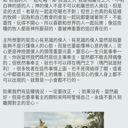
和"醉酒的人"一起吃喝、那"醉酒之人"就是指屬世之人、不明
白神的道的人；神的僕人不是不可以和屬世的人來往，但是
走的太近、老是在一起走吃喝也不對；但世上也真的有這樣
的牧師，因為和自己教會的會友一起玩都要端著架子、不能
盡性，玩得不開心，所以喜歡和世界的人一起玩樂；像這些
種的牧人都是神所厭惡的，要被神重重的追討責任的。
主所想要的是忠心有見識的僕人、有見識的僕人當然是指要
能夠不是只懂僕人的心態，而是也要能懂神心意的僕人；忠
心更是神撿選僕人的頭等重要元素。要忠心一生只能事奉一
主、你說當然我們既然是信主事奉主，當然都不敢去拜偶像
的；但既然事奉主、就也不可以拜在瑪門之下（瑪門就是財
利），很多牧者在這件事情上面、也不見得過得了關，或者
心中都還有其它世界上的偶像；這些在忠心的僕人身上都不
可以出現的、就算是一小會都不行的。
如果我們有這種情況、一定要改正， ；如果沒有，當然最
好，但是也要拿著主的期盼來時時警惕自己，永遠不要片刻
離開對主的忠心。