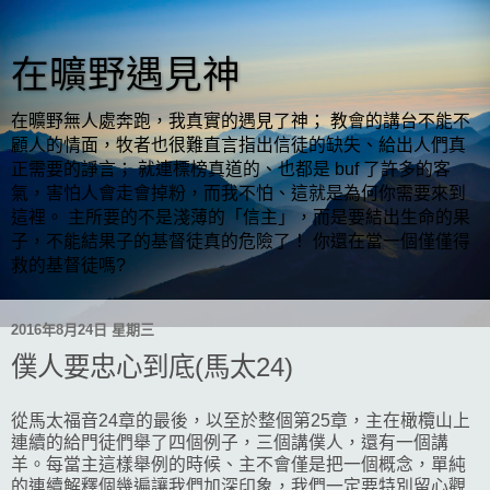
在曠野遇見神
在曠野無人處奔跑，我真實的遇見了神； 教會的講台不能不
顧人的情面，牧者也很難直言指出信徒的缺失、給出人們真
正需要的諍言； 就連標榜真道的、也都是 buf 了許多的客
氣，害怕人會走會掉粉，而我不怕、這就是為何你需要來到
這裡。 主所要的不是淺薄的「信主」，而是要結出生命的果
子，不能結果子的基督徒真的危險了！ 你還在當一個僅僅得
救的基督徒嗎?
2016年8月24日 星期三
僕人要忠心到底(馬太24)
從馬太福音24章的最後，以至於整個第25章，主在橄欖山上
連續的給門徒們舉了四個例子，三個講僕人，還有一個講
羊。每當主這樣舉例的時候、主不會僅是把一個概念，單純
的連續解釋個幾遍讓我們加深印象，我們一定要特別留心觀