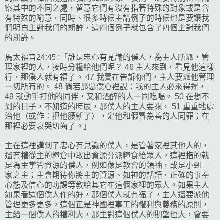
察其中的不同之處，留意它們有沒有指著特殊的對象或是含
有特殊的喻意，同時、很多時候主講例子的時候也是要讓我
們明白主對我們的期許，這四個例子就包含了四個主對我們
的期許。
馬太福音24:45 :「誰是忠心有見識的僕人，為主人所派，管
理家裡的人，按時分糧給他們呢？ 46 主人來到，看見他這樣
行，那僕人就有福了。 47 我實在告訴你們，主人要派他管理
一切所有的。 48 倘若那惡僕心裡說：我的主人必來得遲，
49 就動手打他的同伴，又和酒醉的人一同吃喝。 50 在想不
到的日子，不知道的時辰，那僕人的主人要來， 51 重重地處
治他（或作：把他腰斬了），定他和假冒為善的人同罪；在
那裡必要哀哭切齒了。」
主在這裡講到了忠心有見識的僕人，是管著家裡其他人的，
還有權從主的糧倉中取出資源分派糧食給眾人。這裡指的就
是為主掌管資源的僕人，例如像是教會的領袖，或是小到一
家之主；主會期待你將主的資源、如神的話語，正確的事奉
心態及信心的功課等教給其它在這個家裡的眾人。如果主人
如果看這個僕人作的好，那個僕人就有福了，主人還要派他
管理更多更多。這個正是神國裡事工的權利與義務的原則，
主給一個僕人的權利大，那主對這個僕人的期望也大，會要