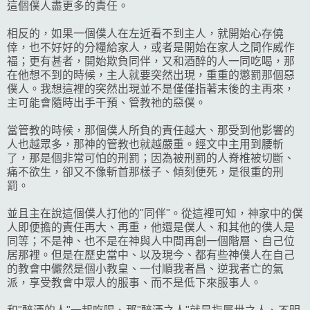
這個僕人盡更多的責任。
相反的，如果一個僕人在左近看不到主人，就開始心存僥
倖，也不好好的分糧給家人，或者是開始在家人之間作威作
福；更有甚者，開始欺負同伴，又和酒醉的人一同吃喝，那
在他想不到的時候，主人就要突然出現，重重的懲罰那個惡
僕人。我想這裡的突然出現並不是僅僅指著末後的主再來，
主可能會隨時出手干預、管教祂的惡僕。
當管教的時候，那個僕人所負的責任越大、那受到他影響的
人也越眾多，那神的管教也就越嚴重。經文中主用到腰斬
了，那是個非常可怕的刑罰；因為被刑罰的人脊椎被切斷、
痛不欲生，卻又不像斬首那樣子、傾刻便死，是很重的刑
罰。
並且主在說這個僕人打他的"同伴"。從這裡可知，神家中的僕
人即便擔的責任再大、再重，他還是僕人、和其他的僕人是
同等；不是神、也不是在神與人中間再創一個階層、自己位
居那裡。但是在歷史當中、以及現今、都有些神僕人在自己
的教會中儼然是個小教皇、一付順我者昌、逆我者亡的氣
派，享受教會中眾人的服事、而不是低下來服事人。